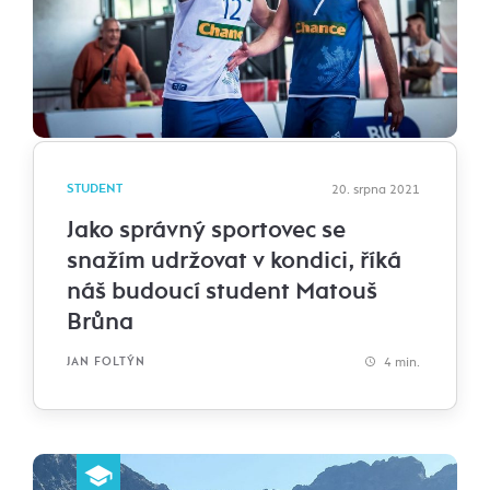
STUDENT
20. srpna 2021
Jako správný sportovec se
snažím udržovat v kondici, říká
náš budoucí student Matouš
Brůna
4 min.
JAN FOLTÝN