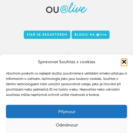
STAŇ SE REDAKTOREM
BLOGUJ NA
@live
Tady to taky žije
Spravovat Souhlas s cookies
Abychom poskytli co nejlepší služby, používáme k ukládání a/nebo přístupu k
informacím o zařízení, technologie jako jsou soubory cookies. Souhlas s
těmito technologiemi nám umožní zpracovávat údaje, jako je chování při
procházení nebo jedinečná ID na tomto webu. Nesouhlas nebo odvolání
souhlasu může nepříznivě ovlivnit určité vlastnosti a funkce.
Příjmout
2020 - 2026 ©
alive.osu.cz
- ISSN 2695-0022
design od
Odmítnout