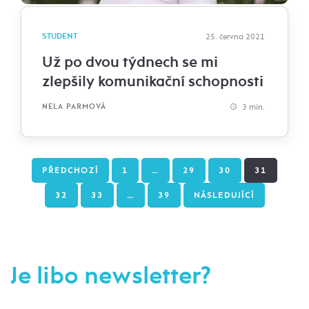
STUDENT
25. června 2021
Už po dvou týdnech se mi
zlepšily komunikační schopnosti
3 min.
NELA PARMOVÁ
PŘEDCHOZÍ
1
…
29
30
31
32
33
…
39
NÁSLEDUJÍCÍ
Je libo newsletter?