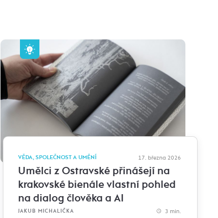
VĚDA, SPOLEČNOST A UMĚNÍ
17. března 2026
Umělci z Ostravské přinášejí na
krakovské bienále vlastní pohled
na dialog člověka a AI
3 min.
JAKUB MICHALIČKA