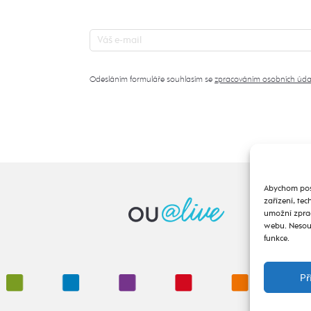
Odesláním formuláře souhlasím se
zpracováním osobních úda
Abychom posk
zařízení, te
umožní zprac
webu. Nesouh
funkce.
Př