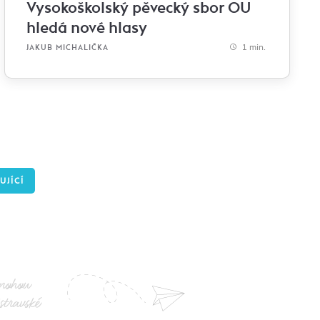
Vysokoškolský pěvecký sbor OU
hledá nové hlasy
1 min.
JAKUB MICHALIČKA
UJÍCÍ
nohou
stravské