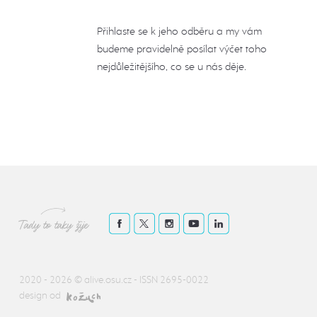
Přihlaste se k jeho odběru a my vám
budeme pravidelně posílat výčet toho
nejdůležitějšího, co se u nás děje.
Tady to taky žije
2020 - 2026 ©
alive.osu.cz
- ISSN 2695-0022
design od