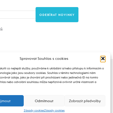
jů
.
Spravovat Souhlas s cookies
ytli co nejlepší služby, používáme k ukládání a/nebo přístupu k informacím o
chnologie jako jsou soubory cookies. Souhlas s těmito technologiemi nám
ovávat údaje, jako je chování při procházení nebo jedinečná ID na tomto
las nebo odvolání souhlasu může nepříznivě ovlivnit určité vlastnosti a
íjmout
Odmítnout
Zobrazit předvolby
STAŇ SE REDAKTOREM
BLOGUJ NA
@live
Zásady cookies
Zásady cookies