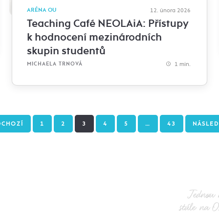
ARÉNA OU
12. února 2026
Teaching Café NEOLAiA: Přístupy
k hodnocení mezinárodních
skupin studentů
1 min.
MICHAELA TRNOVÁ
DCHOZÍ
1
2
3
4
5
…
43
NÁSLED
Jednou 
stále na O