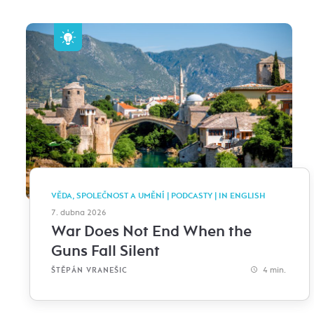
VĚDA, SPOLEČNOST A UMĚNÍ | PODCASTY | IN ENGLISH
7. dubna 2026
War Does Not End When the
Guns Fall Silent
4 min.
ŠTĚPÁN VRANEŠIC