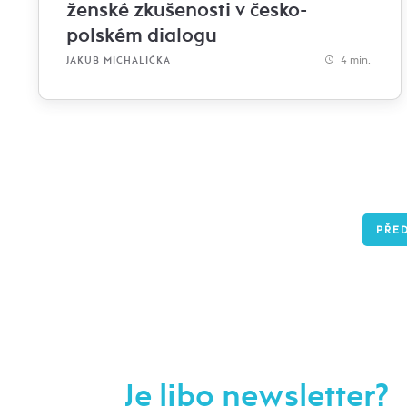
ženské zkušenosti v česko-
polském dialogu
4 min.
JAKUB MICHALIČKA
PŘE
Je libo newsletter?