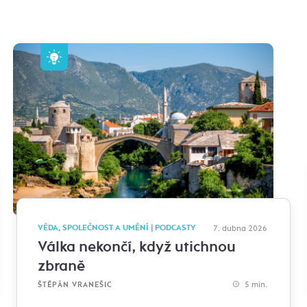
VĚDA, SPOLEČNOST A UMĚNÍ | PODCASTY
7. dubna 2026
Válka nekončí, když utichnou
zbraně
5 min.
ŠTĚPÁN VRANEŠIC