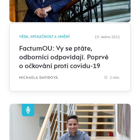
VĚDA, SPOLEČNOST A UMĚNÍ
19. ledna 2021
FactumOU: Vy se ptáte,
odborníci odpovídají. Poprvé
o očkování proti covidu-19
2 min.
MICHAELA DAVIDOVÁ