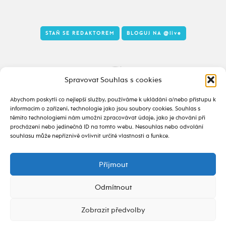
STAŇ SE REDAKTOREM
BLOGUJ NA
@live
Tady to taky žije
Spravovat Souhlas s cookies
Abychom poskytli co nejlepší služby, používáme k ukládání a/nebo přístupu k
informacím o zařízení, technologie jako jsou soubory cookies. Souhlas s
těmito technologiemi nám umožní zpracovávat údaje, jako je chování při
procházení nebo jedinečná ID na tomto webu. Nesouhlas nebo odvolání
souhlasu může nepříznivě ovlivnit určité vlastnosti a funkce.
Příjmout
2020 - 2026 ©
alive.osu.cz
- ISSN 2695-0022
design od
Odmítnout
Zobrazit předvolby