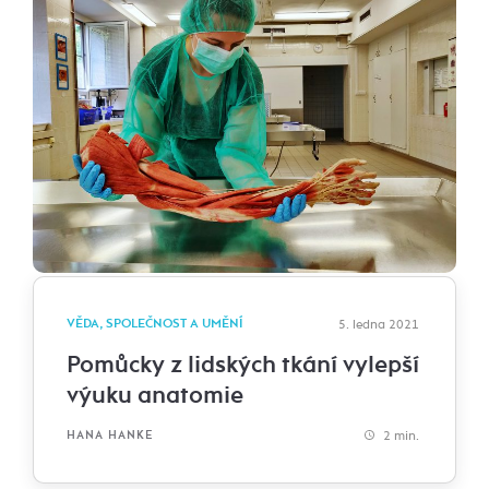
VĚDA, SPOLEČNOST A UMĚNÍ
5. ledna 2021
Pomůcky z lidských tkání vylepší
výuku anatomie
2 min.
HANA HANKE