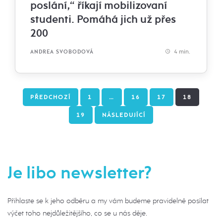
poslání,“ říkají mobilizovaní
studenti. Pomáhá jich už přes
200
4 min.
ANDREA SVOBODOVÁ
PŘEDCHOZÍ
1
…
16
17
18
19
NÁSLEDUJÍCÍ
Je libo newsletter?
Přihlaste se k jeho odběru a my vám budeme pravidelně posílat
výčet toho nejdůležitějšího, co se u nás děje.