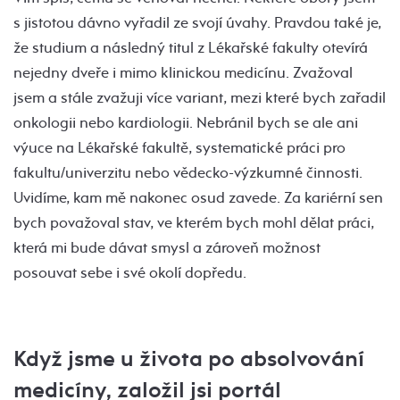
s jistotou dávno vyřadil ze svojí úvahy. Pravdou také je,
že studium a následný titul z Lékařské fakulty otevírá
nejedny dveře i mimo klinickou medicínu. Zvažoval
jsem a stále zvažuji více variant, mezi které bych zařadil
onkologii nebo kardiologii. Nebránil bych se ale ani
výuce na Lékařské fakultě, systematické práci pro
fakultu/univerzitu nebo vědecko-výzkumné činnosti.
Uvidíme, kam mě nakonec osud zavede. Za kariérní sen
bych považoval stav, ve kterém bych mohl dělat práci,
která mi bude dávat smysl a zároveň možnost
posouvat sebe i své okolí dopředu.
Když jsme u života po absolvování
medicíny, založil jsi portál