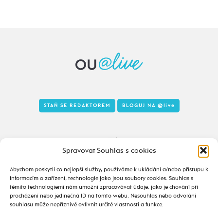
STAŇ SE REDAKTOREM
BLOGUJ NA
@live
Tady to taky žije
Spravovat Souhlas s cookies
Abychom poskytli co nejlepší služby, používáme k ukládání a/nebo přístupu k
informacím o zařízení, technologie jako jsou soubory cookies. Souhlas s
těmito technologiemi nám umožní zpracovávat údaje, jako je chování při
procházení nebo jedinečná ID na tomto webu. Nesouhlas nebo odvolání
souhlasu může nepříznivě ovlivnit určité vlastnosti a funkce.