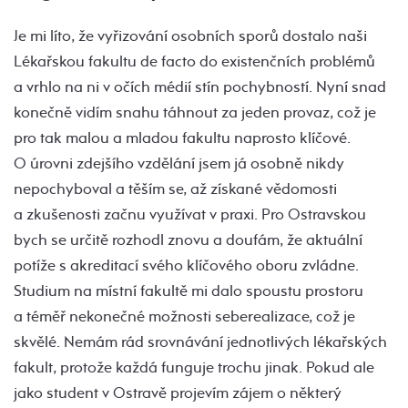
Je mi líto, že vyřizování osobních sporů dostalo naši
Lékařskou fakultu de facto do existenčních problémů
a vrhlo na ni v očích médií stín pochybností. Nyní snad
konečně vidím snahu táhnout za jeden provaz, což je
pro tak malou a mladou fakultu naprosto klíčové.
O úrovni zdejšího vzdělání jsem já osobně nikdy
nepochyboval a těším se, až získané vědomosti
a zkušenosti začnu využívat v praxi. Pro Ostravskou
bych se určitě rozhodl znovu a doufám, že aktuální
potíže s akreditací svého klíčového oboru zvládne.
Studium na místní fakultě mi dalo spoustu prostoru
a téměř nekonečné možnosti seberealizace, což je
skvělé. Nemám rád srovnávání jednotlivých lékařských
fakult, protože každá funguje trochu jinak. Pokud ale
jako student v Ostravě projevím zájem o některý