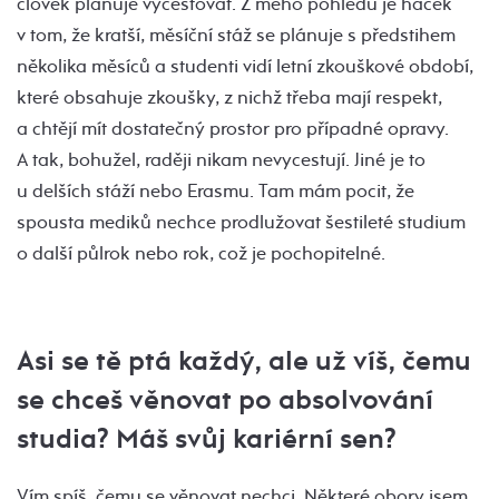
člověk plánuje vycestovat. Z mého pohledu je háček
v tom, že kratší, měsíční stáž se plánuje s předstihem
několika měsíců a studenti vidí letní zkouškové období,
které obsahuje zkoušky, z nichž třeba mají respekt,
a chtějí mít dostatečný prostor pro případné opravy.
A tak, bohužel, raději nikam nevycestují. Jiné je to
u delších stáží nebo Erasmu. Tam mám pocit, že
spousta mediků nechce prodlužovat šestileté studium
o další půlrok nebo rok, což je pochopitelné.
Asi se tě ptá každý, ale už víš, čemu
se chceš věnovat po absolvování
studia? Máš svůj kariérní sen?
Vím spíš, čemu se věnovat nechci. Některé obory jsem