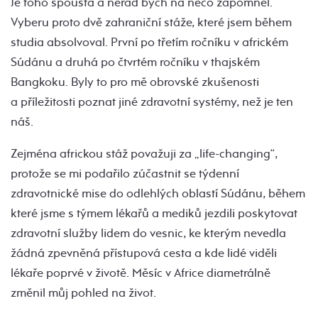
Je toho spousta a nerad bych na něco zapomněl.
Vyberu proto dvě zahraniční stáže, které jsem během
studia absolvoval. První po třetím ročníku v africkém
Súdánu a druhá po čtvrtém ročníku v thajském
Bangkoku. Byly to pro mě obrovské zkušenosti
a příležitosti poznat jiné zdravotní systémy, než je ten
náš.
Zejména africkou stáž považuji za „life-changing“,
protože se mi podařilo zúčastnit se týdenní
zdravotnické mise do odlehlých oblastí Súdánu, během
které jsme s týmem lékařů a mediků jezdili poskytovat
zdravotní služby lidem do vesnic, ke kterým nevedla
žádná zpevněná přístupová cesta a kde lidé viděli
lékaře poprvé v životě. Měsíc v Africe diametrálně
změnil můj pohled na život.