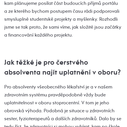
kam plánujeme posílat část budoucích příjmů portálu
a ze kterého bychom postupem času rádi podporovali
smysluplné studentské projekty a myšlenky. Rozhodli
jsme se tak proto, že sami víme, jak složité jsou začátky
a financování každého projektu.
Jak těžké je pro čerstvého
absolventa najít uplatnění v oboru?
Pro absolventy všeobecného lékařství je a v našem
zdravotním systému pravděpodobně vždy bude
uplatnitelnost v oboru stoprocentní. V tom je jeho
obrovská výhoda. Podobná je situace u zdravotních
sester, fyzioterapeutů a dalších zdravotníků. Dalo by se
tedy říct, že zdravotníci si mohou vybírat, kam po škole