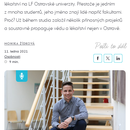
lékařství na LF Ostravské univerzity. Přestože je jedním
z mnoha studentů, jeho jméno znají lidé napříč fakultami.
Proč? Už během studia založil několik přínosných projektů
a soustavně propaguje vědu a lékařství nejen v Ostravě.
Pošli to dál
MONIKA ŽÍDKOVÁ
11. ledna 2021
Osobnosti
9 min.