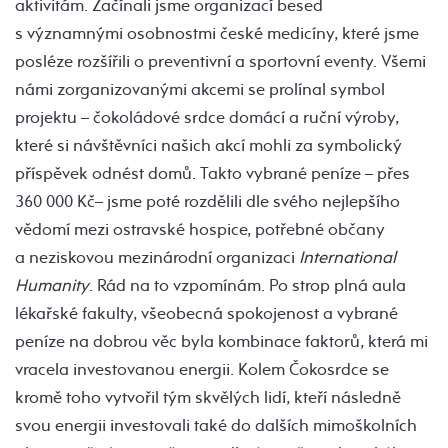
aktivitám. Začínali jsme organizací besed
s významnými osobnostmi české medicíny, které jsme
posléze rozšířili o preventivní a sportovní eventy. Všemi
námi zorganizovanými akcemi se prolínal symbol
projektu – čokoládové srdce domácí a ruční výroby,
které si návštěvníci našich akcí mohli za symbolický
příspěvek odnést domů. Takto vybrané peníze – přes
360 000 Kč– jsme poté rozdělili dle svého nejlepšího
vědomí mezi ostravské hospice, potřebné občany
a neziskovou mezinárodní organizaci
International
Humanity
. Rád na to vzpomínám. Po strop plná aula
lékařské fakulty, všeobecná spokojenost a vybrané
peníze na dobrou věc byla kombinace faktorů, která mi
vracela investovanou energii. Kolem Čokosrdce se
kromě toho vytvořil tým skvělých lidí, kteří následně
svou energii investovali také do dalších mimoškolních