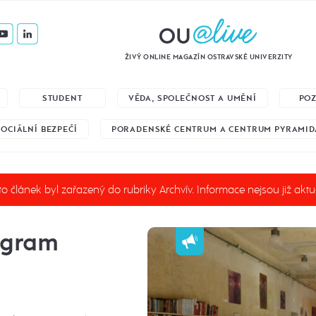
ŽIVÝ ONLINE MAGAZÍN OSTRAVSKÉ UNIVERZITY
STUDENT
VĚDA, SPOLEČNOST A UMĚNÍ
PO
SOCIÁLNÍ BEZPEČÍ
PORADENSKÉ CENTRUM A CENTRUM PYRAMID
o článek byl zařazený do rubriky Archvív. Informace nejsou již aktu
ogram