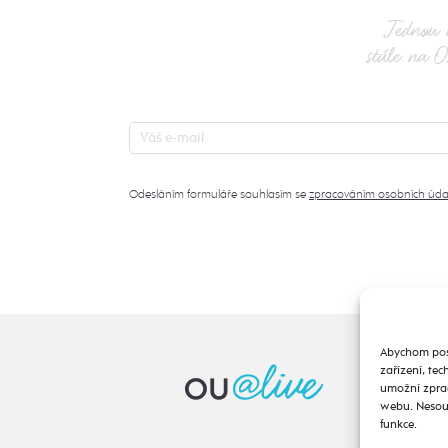
Jednou 
stále na O
Odesláním formuláře souhlasím se
zpracováním osobních úda
Abychom posk
zařízení, te
umožní zprac
webu. Nesouh
funkce.