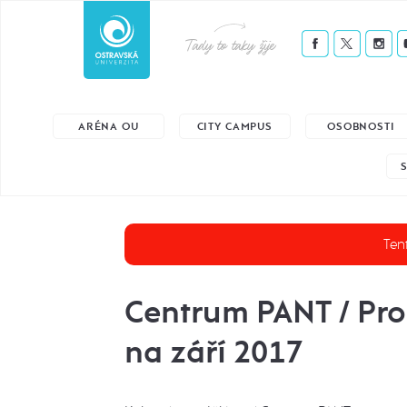
Tady to taky žije
ARÉNA OU
CITY CAMPUS
OSOBNOSTI
Tent
Centrum PANT / Pr
na září 2017