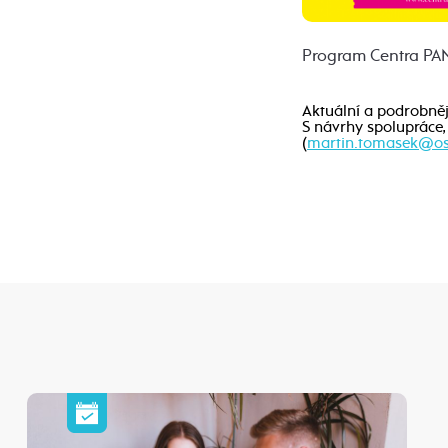
Program Centra PAN
Aktuální a podrobně
S návrhy spolupráce,
(
martin.tomasek@os