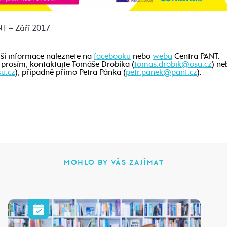
T – Září 2017
jší informace naleznete na
facebooku
nebo
webu
Centra PANT.
 prosím, kontaktujte Tomáše Drobíka (
tomas.drobik@osu.cz
) n
u.cz
), případně přímo Petra Pánka (
petr.panek@pant.cz
).
MOHLO BY VÁS ZAJÍMAT