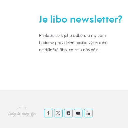
Je libo newsletter?
Přihlaste se k jeho odběru a my vám
budeme pravidelně posílat výčet toho
nejdůležitějšího, co se u nás děje.
Tady to taky žije