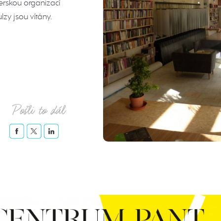
erskou organizací
zy jsou vítány.
Pošli to dál