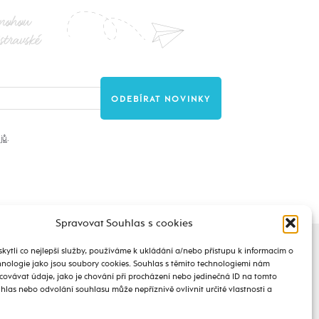
nohou
stravské
jů
.
Spravovat Souhlas s cookies
ytli co nejlepší služby, používáme k ukládání a/nebo přístupu k informacím o
chnologie jako jsou soubory cookies. Souhlas s těmito technologiemi nám
ovávat údaje, jako je chování při procházení nebo jedinečná ID na tomto
las nebo odvolání souhlasu může nepříznivě ovlivnit určité vlastnosti a