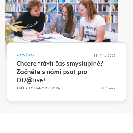
POZVÁNKY
31. října 2023
Chcete trávit čas smysluplně?
Začněte s námi psát pro
OU@live!
1 min.
ADÉLA TOMANOVICSOVÁ