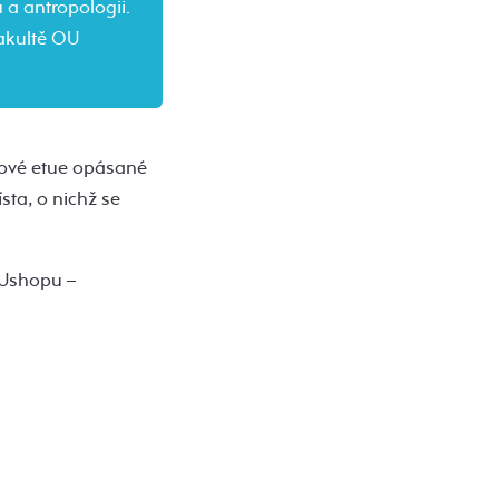
u a antropologii.
fakultě OU
nové etue opásané
ta, o nichž se
 OUshopu –