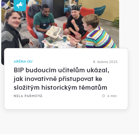
ARÉNA OU
8. dubna 2025
BIP budoucím učitelům ukázal,
jak inovativně přistupovat ke
složitým historickým tématům
6 min.
NELA PARMOVÁ