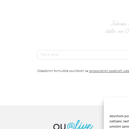
Jednou 
stále na O
Odesláním formuláře souhlasím se
zpracováním osobních úda
Abychom posk
zařízení, te
umožní zprac