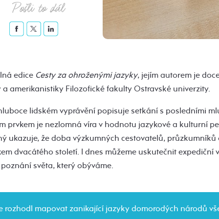
Pošli to dál
ílná edice
Cesty za ohroženými jazyky
, jejím autorem je doc
 a amerikanistiky Filozofické fakulty Ostravské univerzity.
hluboce lidském vyprávění popisuje setkání s posledními mlu
cím prvkem je nezlomná víra v hodnotu jazykové a kulturní pe
ný ukazuje, že doba výzkumných cestovatelů, průzkumníků a
em dvacátého století. I dnes můžeme uskutečnit expediční vý
 poznání světa, který obýváme.
se rozhodl mapovat zanikající jazyky domorodých národů v