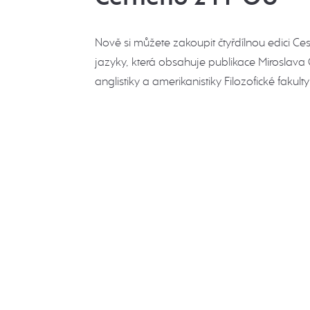
Nově si můžete zakoupit čtyřdílnou edici C
jazyky, která obsahuje publikace Miroslava
anglistiky a amerikanistiky Filozofické fakult