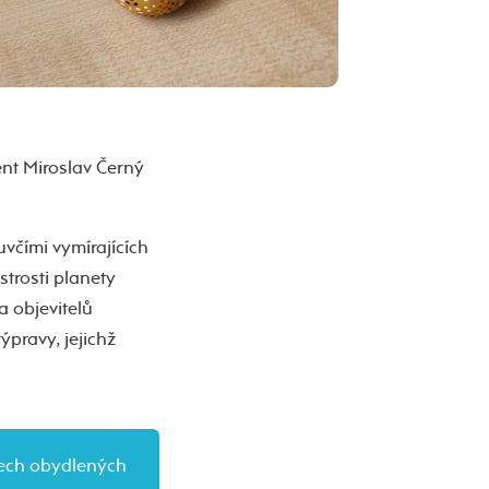
ent Miroslav Černý
včími vymírajících
strosti planety
 objevitelů
pravy, jejichž
šech obydlených