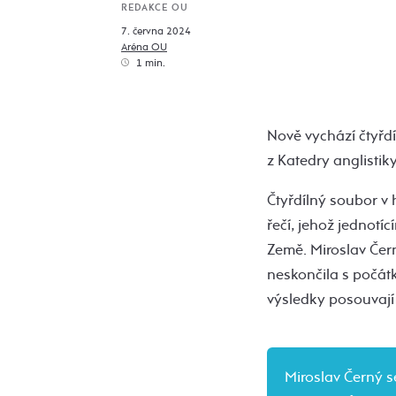
REDAKCE OU
7. června 2024
Aréna OU
1 min.
Nově vychází čtyřd
z Katedry anglistiky
Čtyřdílný soubor v 
řečí, jehož jednotí
Země. Miroslav Čer
neskončila s počátk
výsledky posouvají
Miroslav Černý 