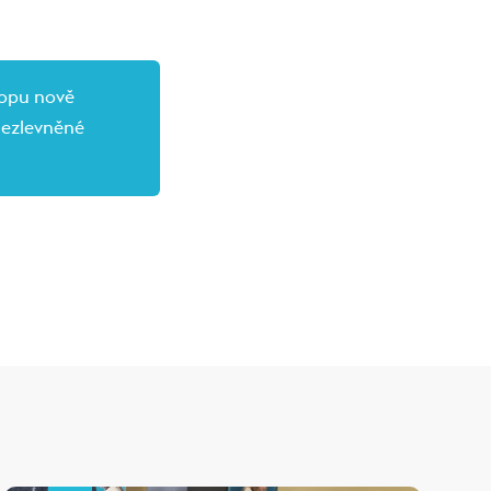
hopu nově
nezlevněné