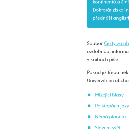
kontinentů a činí
Doktorát získal 
přednáší anglist
Soubor
Cesty za o
ozdobnou, informat
v knihách píše.
Pokud již třeba něk
Univerzitním obcho
Mizející hlasy
Po stopách jaz
Němá planeta
Slovem svět