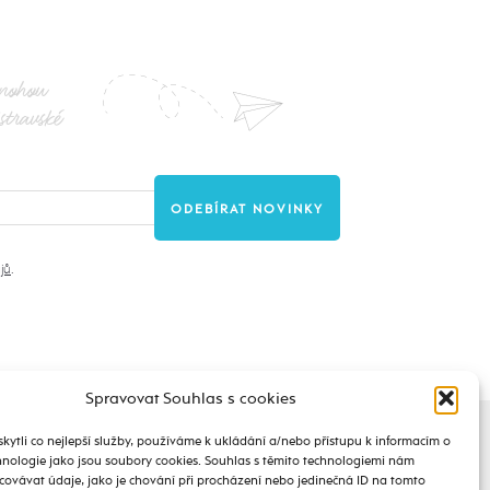
nohou
stravské
jů
.
Spravovat Souhlas s cookies
ytli co nejlepší služby, používáme k ukládání a/nebo přístupu k informacím o
chnologie jako jsou soubory cookies. Souhlas s těmito technologiemi nám
ovávat údaje, jako je chování při procházení nebo jedinečná ID na tomto