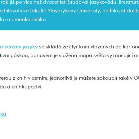
 tak již po více než dvacet let. Studoval jazykovědu, literatur
na Filozofické fakultě Masarykovy Univerzity, na Filozofické 
iku a amerikanistiku.
hroženými jazyky
se skládá ze čtyř knih vložených do kartó
ivní páskou, bonusem je složená mapa světa vyznačující mís
terou z knih vlastníte, jednotlivě je můžete zakoupit také v
du a knihkupectví:
yků