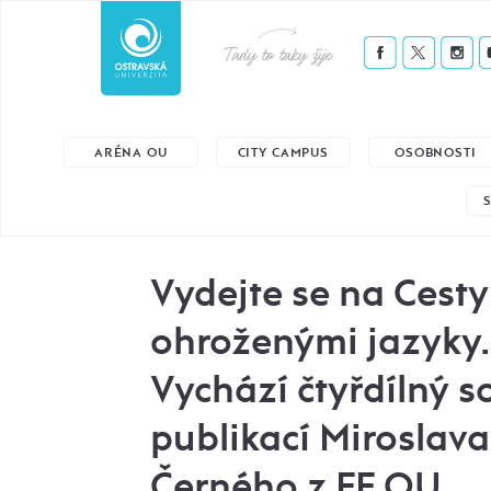
Tady to taky žije
ARÉNA OU
CITY CAMPUS
OSOBNOSTI
Vydejte se na Cesty
ohroženými jazyky.
Vychází čtyřdílný 
publikací Miroslava
Černého z FF OU