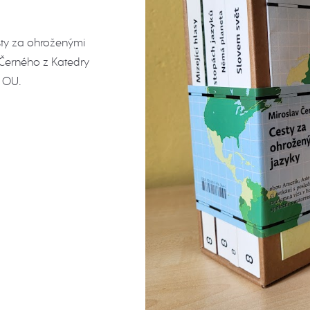
esty za ohroženými
 Černého z Katedry
y OU.