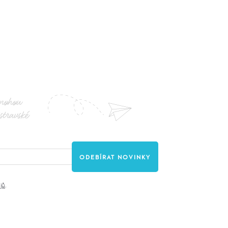
nohou
stravské
jů
.