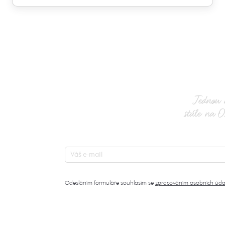
Jednou 
stále na O
Odesláním formuláře souhlasím se
zpracováním osobních úda