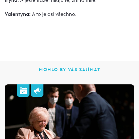
Iryna:
A ještě fráze miluju tě, zní to mile.
Valentyna:
A to je asi všechno.
MOHLO BY VÁS ZAJÍMAT