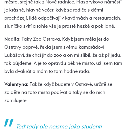
město, stejně tak z Nové radnice. Masarykovo náměstí
je krásné, hlavně večer, když se rodiče s dětmi
procházejí, lidé odpočívají v kavárnách a restauracích,
sluníčko svítí a tohle vše je prostě hezké a poklidné.
Nadiia
: Taky Zoo Ostrava. Když jsem měla jet do
Ostravy poprvé, řekla jsem svému kamarádovi
Lukášovi, že chci jít do zoo a on mi slíbil, že až přijedu,
tak půjdeme. A je to opravdu pěkné místo, už jsem tam
byla dvakrát a mám to tam hodně ráda.
Valentyna:
Takže když budete v Ostravě, určitě se
zajděte na tato místa podívat a taky se do nich
zamilujete.
Teď tady ale nejsme jako studenti