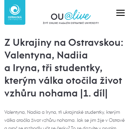
ŽIVÝ ONLINE MAGAZÍN OSTRAVSKÉ UNIVERZITY
Z Ukrajiny na Ostravskou:
Valentyna, Nadiia
a Iryna, tři studentky,
kterým válka otočila život
vzhůru nohama |1. díl|
Valentyna, Nadiia a Iryna, tři ukrajinské studentky, kterým
válka otočila život vzhůru nohama. Jak se jim žije v Ostravě
a proč se rozhodly učit se česky? To se dozvíte v prvním