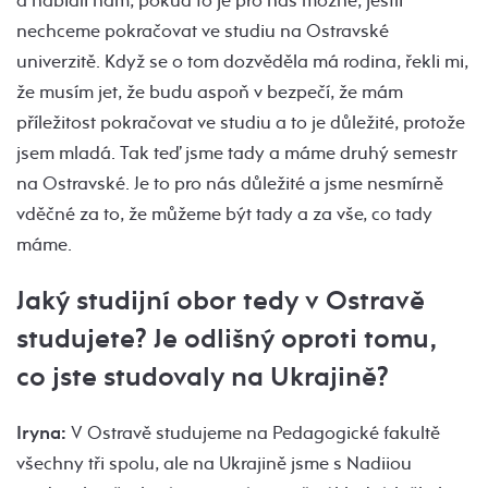
a nabídli nám, pokud to je pro nás možné, jestli
nechceme pokračovat ve studiu na Ostravské
univerzitě. Když se o tom dozvěděla má rodina, řekli mi,
že musím jet, že budu aspoň v bezpečí, že mám
příležitost pokračovat ve studiu a to je důležité, protože
jsem mladá. Tak teď jsme tady a máme druhý semestr
na Ostravské. Je to pro nás důležité a jsme nesmírně
vděčné za to, že můžeme být tady a za vše, co tady
máme.
Jaký studijní obor tedy v Ostravě
studujete? Je odlišný oproti tomu,
co jste studovaly na Ukrajině?
Iryna:
V Ostravě studujeme na Pedagogické fakultě
všechny tři spolu, ale na Ukrajině jsme s Nadiiou