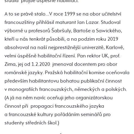
studia projde úspěšně habilitací.
A to se právě stalo…V roce 1999 se na obor učitelství
francouzštiny přihlásil maturant Jan Lazar. Studoval
výborně u profesorů Šabršuly, Bartoše a Sawického,
kteří u nás tenkrát působili, a na podzim roku 2019
absolvoval na naší nejprestižnější univerzitě, Karlově,
velmi úspěšně habilitační řízení. Pan rektor UK, prof.
Zima, jej od 1.2.2020 jmenoval docentem pro obor
románské jazyky. Pražská habilitační komise oceňovala
především habilitantovu bohatou publikační činnost
v monografiích francouzských, německých a polských.
(A já na něm navíc oceňuji jeho organizátorskou
činnost při propagaci francouzského jazyka
a francouzské kultury pořádáním seminářů pro
studenty středních škol.)