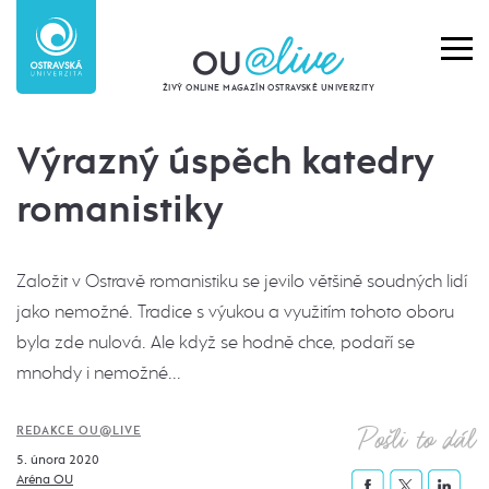
ŽIVÝ ONLINE MAGAZÍN OSTRAVSKÉ UNIVERZITY
Výrazný úspěch katedry
romanistiky
Založit v Ostravě romanistiku se jevilo většině soudných lidí
jako nemožné. Tradice s výukou a využitím tohoto oboru
byla zde nulová. Ale když se hodně chce, podaří se
mnohdy i nemožné...
Pošli to dál
REDAKCE OU@LIVE
5. února 2020
Aréna OU