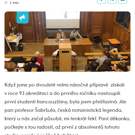
1 min.
Když jsme po dvouleté velmi náročné přípravě získali
v roce 93 akreditaci a do prvního ročníku nastoupili
první studenti francouzštiny, byla jsem přešťastná. Ale
pan profesor Šabršula, česká romanistická legenda,
který u nás začal působit, mi tenkrát řekl: Paní děkanko,
počkejte s tou radostí, až první z absolventů tohoto