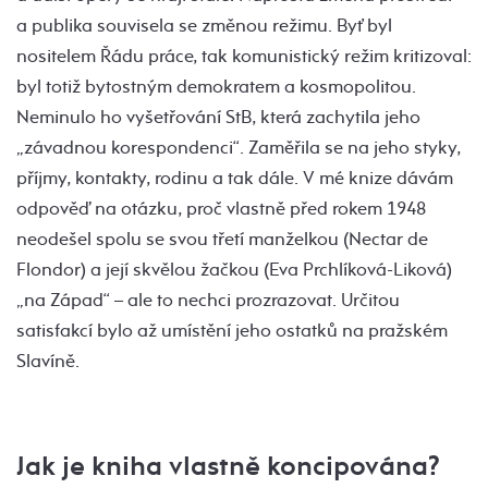
a publika souvisela se změnou režimu. Byť byl
nositelem Řádu práce, tak komunistický režim kritizoval:
byl totiž bytostným demokratem a kosmopolitou.
Neminulo ho vyšetřování StB, která zachytila jeho
„závadnou korespondenci“. Zaměřila se na jeho styky,
příjmy, kontakty, rodinu a tak dále. V mé knize dávám
odpověď na otázku, proč vlastně před rokem 1948
neodešel spolu se svou třetí manželkou (Nectar de
Flondor) a její skvělou žačkou (Eva Prchlíková-Liková)
„na Západ“ – ale to nechci prozrazovat. Určitou
satisfakcí bylo až umístění jeho ostatků na pražském
Slavíně.
Jak je kniha vlastně koncipována?