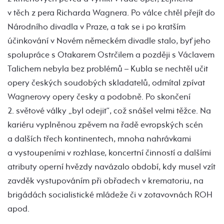
v těch z pera Richarda Wagnera. Po válce chtěl přejít do
Národního divadla v Praze, a tak se i po kratším
účinkování v Novém německém divadle stalo, byť jeho
spolupráce s Otakarem Ostrčilem a později s Václavem
Talichem nebyla bez problémů – Kubla se nechtěl učit
opery českých soudobých skladatelů, odmítal zpívat
Wagnerovy opery česky a podobně. Po skončení
2. světové války „byl odejit“, což snášel velmi těžce. Na
kariéru vyplněnou zpěvem na řadě evropských scén
a dalších třech kontinentech, mnoha nahrávkami
a vystoupeními v rozhlase, koncertní činností a dalšími
atributy operní hvězdy navázalo období, kdy musel vzít
zavděk vystupováním při obřadech v krematoriu, na
brigádách socialistické mládeže či v zotavovnách ROH
apod.