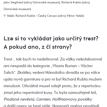
jako Siegfried (zdroj Ostravské muzeum), Richard Kubla (zdroj
Ostravské muzeum)
V. Velek: Richard Kubla – Český Caruso (zdroj Viktor Velek)
Lze si to vykládat jako určitý trest?
A pokud ano, z čí strany?
Trest… tak bych to nedefinoval. Za války nekolaboroval
ani nespadá do kategorie „Vlasta Burian – Václav
Talich“. Zkrátka, vedení Národního divadla se po válce
ujala nová garnitura a pro ni byl Richard Kubla mužem
minulosti. Oficiálně musel odejít proto, že z repertoáru
zmizí jeho repertoární kusy. To byla samozřejmě lež,
Prodaná nevěsta
,
Carmen
,
Hoffmannovy povídky
a další opery se hrají stále. Naprostá změna prostředí