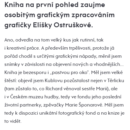
Kniha na první pohled zaujme
osobitým grafickým zpracováním
grafičky Elišky Ostruškové.
Ano, odvedla na tom velký kus jak rutinní, tak
i kreativní práce. A především trpělivosti, protože já
pořád chodil s určitými grafickými nápady, měnil jsem
snímky v závislosti na objevení nových a vhodnějších…
Kniha je bezesporu i „pastvou pro oko“. Měl jsem velké
štěstí: objevil jsem Kublovu pozůstalost nejen v Těrlicku
(tam zůstalo to, co Richard věnoval sestře Marii), ale
i v Českém muzeu hudby, tedy ve fondu jeho poslední
životní partnerky, zpěvačky Marie Šponarové. Měl jsem
tedy k dispozici unikátní fotografický fond a na knize je
to vidět.