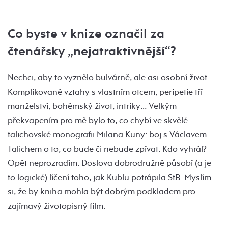
Co byste v knize označil za
čtenářsky „nejatraktivnější“?
Nechci, aby to vyznělo bulvárně, ale asi osobní život.
Komplikované vztahy s vlastním otcem, peripetie tří
manželství, bohémský život, intriky… Velkým
překvapením pro mě bylo to, co chybí ve skvělé
talichovské monografii Milana Kuny: boj s Václavem
Talichem o to, co bude či nebude zpívat. Kdo vyhrál?
Opět neprozradím. Doslova dobrodružně působí (a je
to logické) líčení toho, jak Kublu potrápila StB. Myslím
si, že by kniha mohla být dobrým podkladem pro
zajímavý životopisný film.