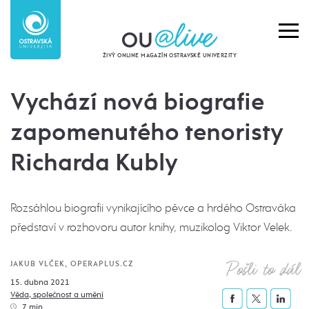
ŽIVÝ ONLINE MAGAZÍN OSTRAVSKÉ UNIVERZITY
Vychází nová biografie
zapomenutého tenoristy
Richarda Kubly
Rozsáhlou biografii vynikajícího pěvce a hrdého Ostraváka
představí v rozhovoru autor knihy, muzikolog Viktor Velek.
Pošli to dál
JAKUB VLČEK, OPERAPLUS.CZ
15. dubna 2021
Věda, společnost a umění
7 min.