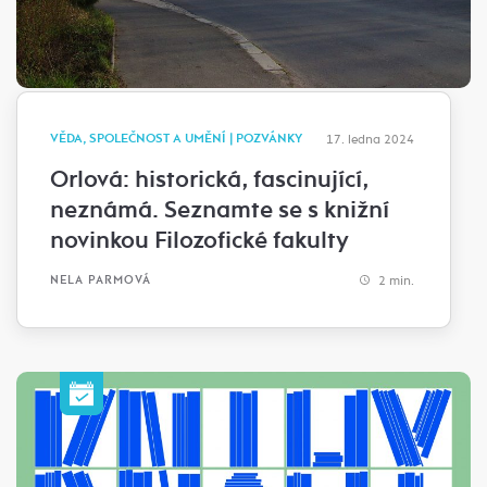
VĚDA, SPOLEČNOST A UMĚNÍ | POZVÁNKY
17. ledna 2024
Orlová: historická, fascinující,
neznámá. Seznamte se s knižní
novinkou Filozofické fakulty
2 min.
NELA PARMOVÁ