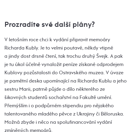
Prozradíte své další plány?
V letošním roce chci k vydání připravit memoáry
Richarda Kubly. Je to velmi poutavé, někdy vtipné
a jindy dost drsné čtení, tak trochu druhý Švejk. A pak
je tu úkol účelně vynaložit peníze získané odprodejem
Kublovy pozůstalosti do Ostravského muzea. V úvaze
je pamětní deska upomínající na Richarda Kublu a jeho
sestru Marii, patrně půjde o dílo některého ze
šikovných studentů sochařství na Fakultě umění.
Přemýšlím i o podpůrném stipendiu pro nějakého
talentovaného mladého pěvce z Ukrajiny či Běloruska.
Možná zbyde i něco na spolufinancování vydání
zmíněných memoárů.