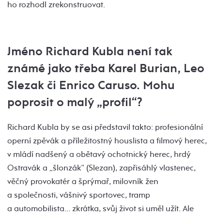
ho rozhodl zrekonstruovat.
Jméno Richard Kubla není tak
známé jako třeba Karel Burian, Leo
Slezak či Enrico Caruso. Mohu
poprosit o malý „profil“?
Richard Kubla by se asi představil takto: profesionální
operní zpěvák a příležitostný houslista a filmový herec,
v mládí nadšený a obětavý ochotnický herec, hrdý
Ostravák a „šlonzák“ (Slezan), zapřisáhlý vlastenec,
věčný provokatér a šprýmař, milovník žen
a společnosti, vášnivý sportovec, tramp
a automobilista… zkrátka, svůj život si uměl užít. Ale