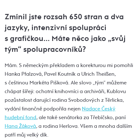
Zmínil jste rozsah 650 stran a dva
jazyky, intenzivní spolupráci
s grafičkou… Máte něco jako „svůj
tým“ spolupracovníků?
Mám. S německým překladem a korekturou mi pomohli
Hanka Pfalzová, Pavel Koutník a Ulrich Theißen,
s češtinou Markéta Pišková. Ale slovo „tým“ můžeme
chápat šířeji: ochotní knihovníci a archiváři, Kublovu
pozůstalost darující rodina Svobodových z Těrlicka,
vydání finančně podpořila nejen
Nadace Český
hudební fond
, ale také senátorka za Třebíčsko, paní
Hana Žáková
, a rodina Herlova. Všem a mnoha dalším
patří můj velký dík.