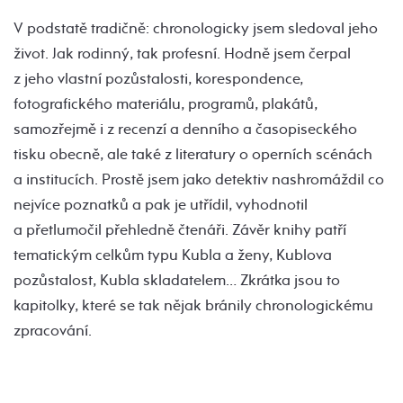
V podstatě tradičně: chronologicky jsem sledoval jeho
život. Jak rodinný, tak profesní. Hodně jsem čerpal
z jeho vlastní pozůstalosti, korespondence,
fotografického materiálu, programů, plakátů,
samozřejmě i z recenzí a denního a časopiseckého
tisku obecně, ale také z literatury o operních scénách
a institucích. Prostě jsem jako detektiv nashromáždil co
nejvíce poznatků a pak je utřídil, vyhodnotil
a přetlumočil přehledně čtenáři. Závěr knihy patří
tematickým celkům typu Kubla a ženy, Kublova
pozůstalost, Kubla skladatelem… Zkrátka jsou to
kapitolky, které se tak nějak bránily chronologickému
zpracování.