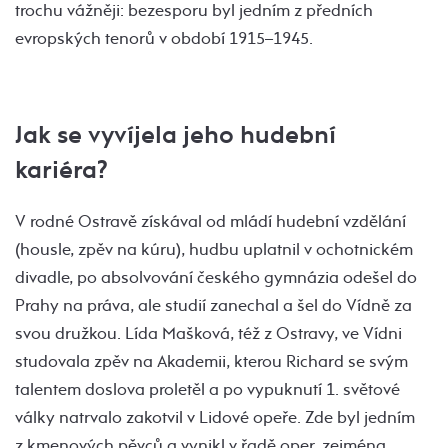
trochu vážněji: bezesporu byl jedním z předních
evropských tenorů v období 1915–1945.
Jak se vyvíjela jeho hudební
kariéra?
V rodné Ostravě získával od mládí hudební vzdělání
(housle, zpěv na kúru), hudbu uplatnil v ochotnickém
divadle, po absolvování českého gymnázia odešel do
Prahy na práva, ale studií zanechal a šel do Vídně za
svou družkou. Lída Mašková, též z Ostravy, ve Vídni
studovala zpěv na Akademii, kterou Richard se svým
talentem doslova proletěl a po vypuknutí 1. světové
války natrvalo zakotvil v Lidové opeře. Zde byl jedním
z kmenových pěvců a vynikl v řadě oper, zejména