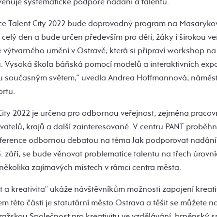
věnuje systematické podpoře nadání a talentu.
ce Talent City 2022 bude doprovodný program na Masaryko
o celý den a bude určen především pro děti, žáky i širokou v
e výtvarného umění v Ostravě, která si připraví workshop n
u. Vysoká škola báňská pomocí modelů a interaktivních expo
ou současným světem,“ uvedla Andrea Hoffmannová, náměst
ortu.
City 2022 je určena pro odbornou veřejnost, zejména pracov
ovatelů, krajů a další zainteresované. V centru PANT proběhn
ference odbornou debatou na téma Jak podporovat nadání.
. září, se bude věnovat problematice talentu na třech úrovn
ěkolika zajímavých místech v rámci centra města.
t a kreativita“ ukáže návštěvníkům možnosti zapojení kreati
em této části je statutární město Ostrava a těšit se můžete n
ažskou Společnost pro kreativitu ve vzdělávání, brněnský s