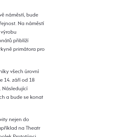
vě náměstí, bude
eřejnost. Na náměstí
a výrobu
nátů přiblíží
kyně primátora pro
níky všech úrovní
e 14. září od 18
 Následující
ích a bude se konat
vity nejen do
apříklad na Theatr
polek Prototýpci