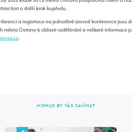
ity 2022 klade za cíl městu Ostrava podporovat talent a nad
ttraction o další krok kupředu.
nferenci a registrace na jednotlivé úrovně konference jsou 
ch města Ostravy k oblasti vzdělávání a veškeré informace j
ntova.cz
.
MOHLO BY VÁS ZAJÍMAT