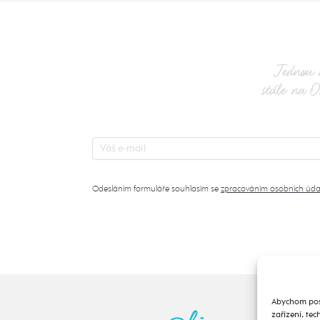
Jednou 
stále na O
Odesláním formuláře souhlasím se
zpracováním osobních úda
Abychom posk
zařízení, te