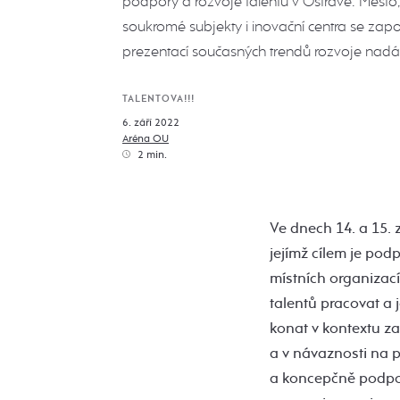
podpory a rozvoje talentů v Ostravě. Město, 
soukromé subjekty i inovační centra se zapo
prezentací současných trendů rozvoje nadán
TALENTOVA!!!
6. září 2022
Aréna OU
2 min.
Ve dnech 14. a 15. 
jejímž cílem je pod
místních organizací
talentů pracovat a 
konat v kontextu za
a v návaznosti na 
a koncepčně podpor