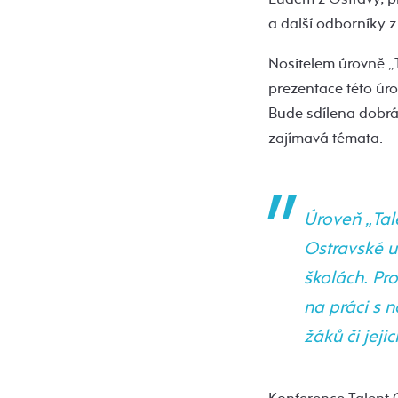
a další odborníky z 
Nositelem úrovně „
prezentace této úr
Bude sdílena dobrá 
zajímavá témata.
Úroveň „Tal
Ostravské u
školách. Pr
na práci s 
žáků či jeji