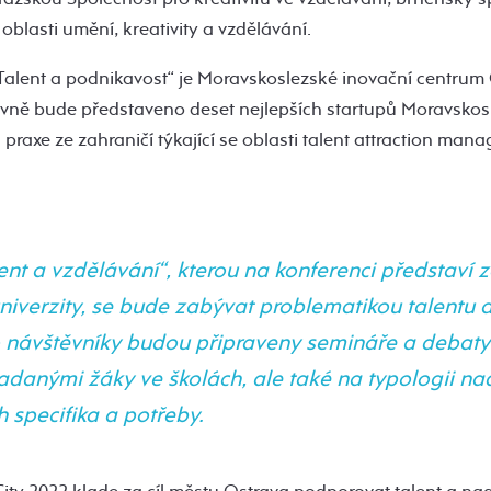
oblasti umění, kreativity a vzdělávání.
Talent a podnikavost“ je Moravskoslezské inovační centrum 
ovně bude představeno deset nejlepších startupů Moravskos
praxe ze zahraničí týkající se oblasti talent attraction man
ent a vzdělávání“, kterou na konferenci představí z
niverzity, se bude zabývat problematikou talentu 
o návštěvníky budou připraveny semináře a debat
nadanými žáky ve školách, ale také na typologii n
ch specifika a potřeby.