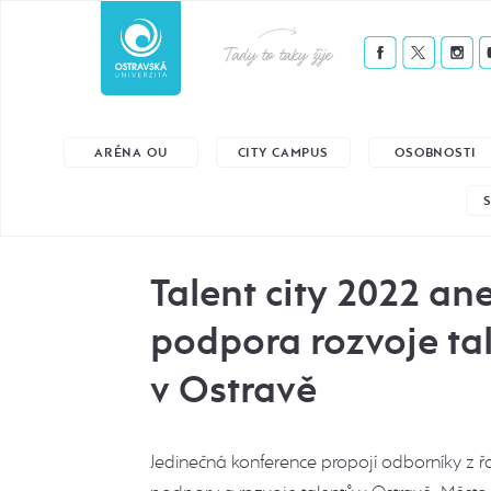
Tady to taky žije
ARÉNA OU
CITY CAMPUS
OSOBNOSTI
Talent city 2022 an
podpora rozvoje ta
v Ostravě
Jedinečná konference propojí odborníky z řa