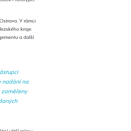
Ostrava. V rámci
lezského kraje.
agementu a další
ástupci
a nadání na
y zaměřeny
adaných