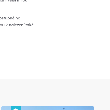
ání větší mírou
dostupné na
sou k nalezení také