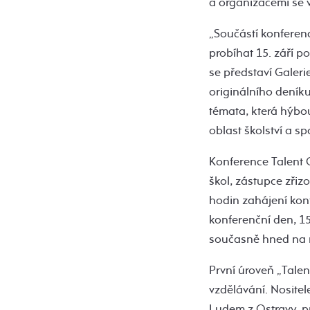
a organizacemi se 
„Součástí konferen
probíhat 15. září p
se představí Galeri
originálního deník
témata, která hýb
oblast školství a sp
Konference Talent 
škol, zástupce zřiz
hodin zahájení kon
konferenční den, 15
současně hned na n
První úroveň „Talen
vzdělávání. Nositel
Ludem z Ostravy, pr