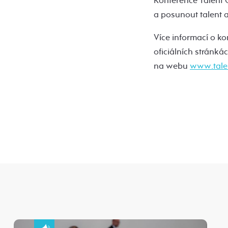
Konference Talent C
a posunout talent a
Více informací o ko
oficiálních stránká
na webu
www.tale