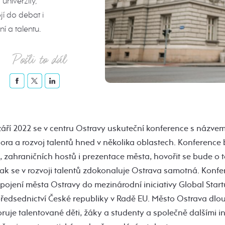
univerzity,
jí do debat i
í a talentu.
Pošli to dál
září 2022 se v centru Ostravy uskuteční konference s názvem
pora a rozvoj talentů hned v několika oblastech. Konferenc
, zahraničních hostů i prezentace města, hovořit se bude o
jak se v rozvoji talentů zdokonaluje Ostrava samotná. Konf
pojení města Ostravy do mezinárodní iniciativy Global Start
předsednictví České republiky v Radě EU. Město Ostrava dl
uje talentované děti, žáky a studenty a společně dalšími in