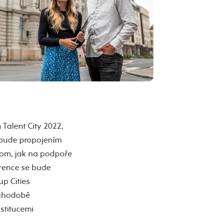
 Talent City 2022,
e bude propojením
 tom, jak na podpoře
erence se bude
up Cities
ouhodobě
stitucemi