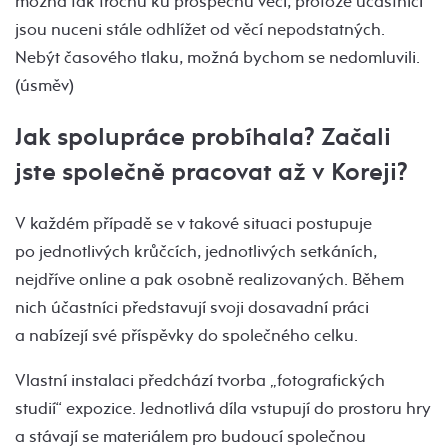
možná tak trochu ku prospěchu věci, protože účastníci
jsou nuceni stále odhlížet od věcí nepodstatných.
Nebýt časového tlaku, možná bychom se nedomluvili.
(úsměv)
Jak spolupráce probíhala? Začali
jste společně pracovat až v Koreji?
V každém případě se v takové situaci postupuje
po jednotlivých krůčcích, jednotlivých setkáních,
nejdříve online a pak osobně realizovaných. Během
nich účastníci představují svoji dosavadní práci
a nabízejí své příspěvky do společného celku.
Vlastní instalaci předchází tvorba „fotografických
studií“ expozice. Jednotlivá díla vstupují do prostoru hry
a stávají se materiálem pro budoucí společnou