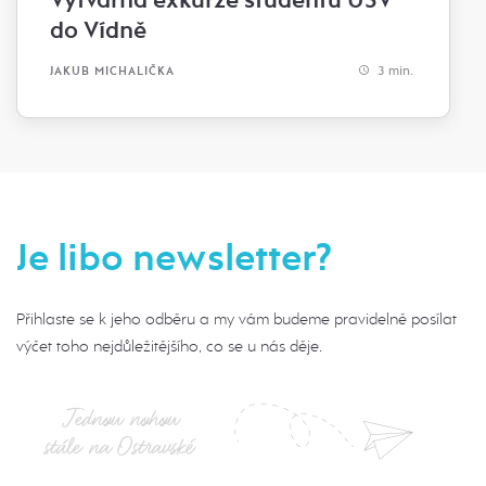
Výtvarná exkurze studentů U3V
do Vídně
3 min.
JAKUB MICHALIČKA
Je libo newsletter?
Přihlaste se k jeho odběru a my vám budeme pravidelně posílat
výčet toho nejdůležitějšího, co se u nás děje.
Jednou nohou
stále na Ostravské