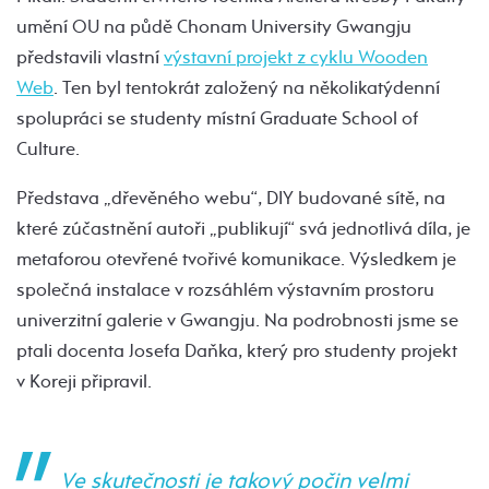
umění OU na půdě Chonam University Gwangju
představili vlastní
výstavní projekt z cyklu Wooden
Web
. Ten byl tentokrát založený na několikatýdenní
spolupráci se studenty místní Graduate School of
Culture.
Představa „dřevěného webu“, DIY budované sítě, na
které zúčastnění autoři „publikují“ svá jednotlivá díla, je
metaforou otevřené tvořivé komunikace. Výsledkem je
společná instalace v rozsáhlém výstavním prostoru
univerzitní galerie v Gwangju. Na podrobnosti jsme se
ptali docenta Josefa Daňka, který pro studenty projekt
v Koreji připravil.
Ve skutečnosti je takový počin velmi