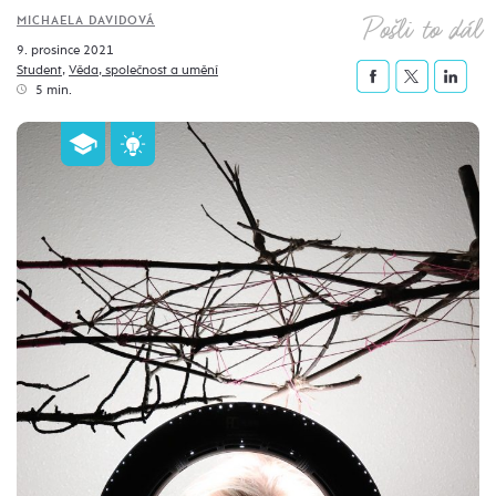
Pošli to dál
MICHAELA DAVIDOVÁ
9. prosince 2021
Student
,
Věda, společnost a umění
5 min.