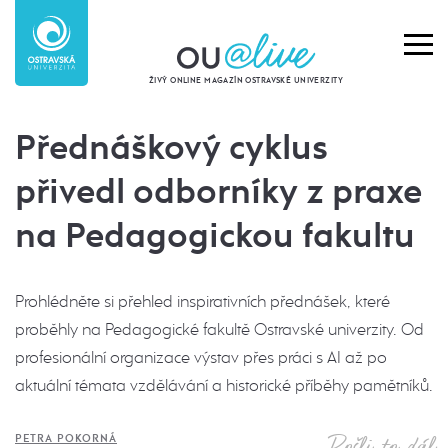
ŽIVÝ ONLINE MAGAZÍN OSTRAVSKÉ UNIVERZITY
Přednáškový cyklus
přivedl odborníky z praxe
na Pedagogickou fakultu
Prohlédněte si přehled inspirativních přednášek, které
proběhly na Pedagogické fakultě Ostravské univerzity. Od
profesionální organizace výstav přes práci s AI až po
aktuální témata vzdělávání a historické příběhy pamětníků.
Pošli to dál
PETRA POKORNÁ