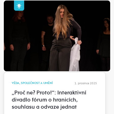
VĚDA, SPOLEČNOST A UMĚNÍ
1. prosince 2025
„Proč ne? Proto!“: Interaktivní
divadlo fórum o hranicích,
souhlasu a odvaze jednat