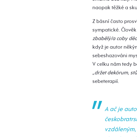
naopak těžké a sku
Z básní často prosv
sympatické. Člověk
zbabělý/a coby děd
když je autor něký
sebeshazováni mysl
V celku nám tedy b
„držet dekórum, stůj
sebeterapií.
A ač je aut
českobratrs
vzdáleným, 