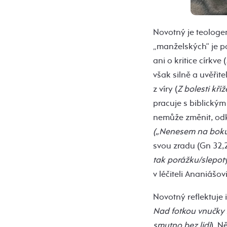
Novotný je teologem
„manželských“ je po
ani o kritice církve (
však silně a uvěřite
z víry (
Z bolesti kříž
pracuje s biblickým
nemůže změnit, odka
(„Nenesem na boku
svou zradu (Gn 32,2
tak porážku/slepo
v léčiteli Ananiášo
Novotný reflektuje 
Nad fotkou vnučky 
smutno bez lidí
). N