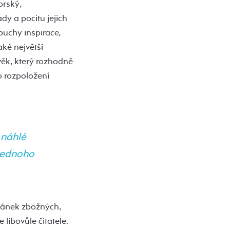
orský,
ady a pocitu jejich
ýbuchy inspirace,
aké největší
věk, který rozhodně
 rozpoložení
 náhlé
 jednoho
ovánek zbožných,
libovůle čitatele.