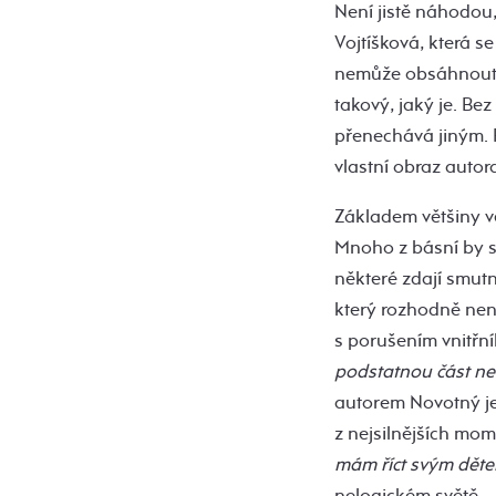
Není jistě náhodou,
Vojtíšková, která s
nemůže obsáhnout p
takový, jaký je. B
přenechává jiným. P
vlastní obraz autor
Základem většiny ve
Mnoho z básní by se
některé zdají smutn
který rozhodně nen
s porušením vnitřní
podstatnou část ne
autorem Novotný je.
z nejsilnějších mom
mám říct svým děte
nelogickém světě.