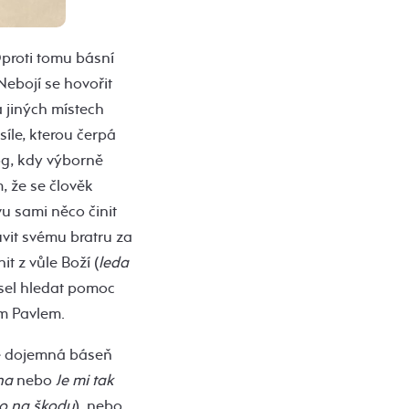
Oproti tomu básní
Nebojí se hovořit
a jiných místech
síle, kterou čerpá
og, kdy výborně
, že se člověk
u sami něco činit
uvit svému bratru za
t z vůle Boží (
leda
usel hledat pomoc
em Pavlem.
čně dojemná báseň
na
nebo
Je mi tak
to na škodu
), nebo