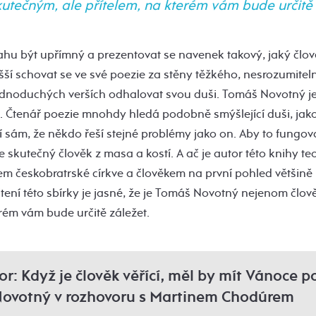
utečným, ale přítelem, na kterém vám bude určitě 
ahu být upřímný a prezentovat se navenek takový, jaký člově
ší schovat se ve své poezie za stěny těžkého, nesrozumitel
jednoduchých verších odhalovat svou duši. Tomáš Novotný je
 Čtenář poezie mnohdy hledá podobně smýšlející duši, jako
ení sám, že někdo řeší stejné problémy jako on. Aby to fungov
še skutečný člověk z masa a kostí. A ač je autor této knihy 
řem českobratrské církve a člověkem na první pohled většině
tení této sbírky je jasné, že je Tomáš Novotný nejenom člo
erém vám bude určitě záležet.
r: Když je člověk věřící, měl by mít Vánoce po
Novotný v rozhovoru s Martinem Chodúrem