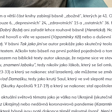
 a větší část knihy zabírají básně „zbožné“, kterých je 41. 
uze 6, „depresivních“ 24, „zdravotních“ 15 a „ostatních“ 36. 
Dobrý
Bože
) ani zařadit lehce rouhavé básně (
Heretická
). N
lně hovoří o víře ve spasení (
Vzpomínky
tíží
) nebo o duševní 
e
). V básni
Tak jako jiní
se autor prokáže jako skutečný teol
 textem. Ačkoliv tato báseň na první pohled pojednává o tom
zem na biblické texty autor ukazuje, že nejsme sice ve stav
, znamení Jaboku“,
tedy nikoliv jako Jákob, který se šel oml
3-33) a který se nakonec stal Izraelem), ale můžeme se změni
ty/od Damašku
, tedy jako krutý Saul, který ve své slepotě m
vi (Skutky Apoštolů 9:17-19) a který se nakonec stal apoštol
i aktuální světová témata jako je válka na Ukrajině (skute
z Ukrajiny
) nebo nedávná koronavirová pandemie (
Karanté
ěkteré básně jsou poté dokonce téměř milostné (např.
Není 