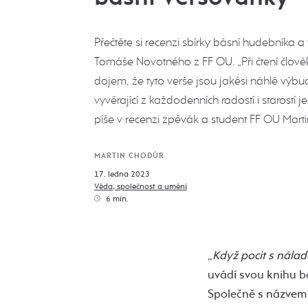
Přečtěte si recenzi sbírky básní hudebníka a
Tomáše Novotného z FF OU. „Při čtení člově
dojem, že tyto verše jsou jakési náhlé výbuc
vyvěrající z každodenních radostí i starostí
píše v recenzi zpěvák a student FF OU Mart
MARTIN CHODÚR
17. ledna 2023
Věda, společnost a umění
6 min.
„
Když pocit s nálado
uvádí svou knihu b
Společně s názve