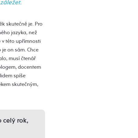
záležet.
k skutečně je. Pro
ného jazyka, než
 v této upřímnosti
 je on sám. Chce
alo, musí čtenář
teologem, docentem
 lidem spíše
věkem skutečným,
 celý rok,