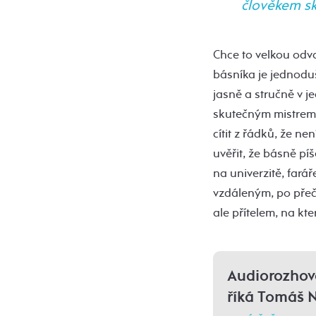
člověkem sk
Chce to velkou odv
básníka je jednoduš
jasně a stručně v 
skutečným mistrem.
cítit z řádků, že n
uvěřit, že básně pí
na univerzitě, fará
vzdáleným, po přeč
ale přítelem, na kt
Audiorozhovo
říká Tomáš 