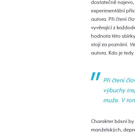
dostatečně najevo,
experimentální příst
autora. Při čtení č
vyvěrající z každod
hodnota této sbírk
stojí za poznání.
Ve
autora. Kdo je ted
Při čtení čl
výbuchy insp
muže. V tom
Charakter básní by 
manželských, depres