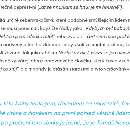
tečně depresivní (
„ať se hnu/kam se hnu/ je mi hnusně“).
ítá určité sebemrskačství, které obdobně smýšlejícím lidem
 se musí pousmát, když čte řádky jako „
Kdybych byl bába,/t
ek/asi jsem zdědkovatěl“
nebo zvolání „
čert vem mou prokle
m nadšený a ten ho zklame). Jindy však zesmutní a cítíme, ž
í vážnně, tak jako v básni
Nechci už nic
(„všem se jen uleví
ásně vytvářejí obraz opravdového člověka, který často v reá
 co stůj“,
ale mnohdy je drásán starostmi a tyto veršovánky 
or této knihy teologem, docentem na univerzitě, fa
ké církve a člověkem na první pohled většině lidem
po přečtení této sbírky je jasné, že je Tomáš Nov