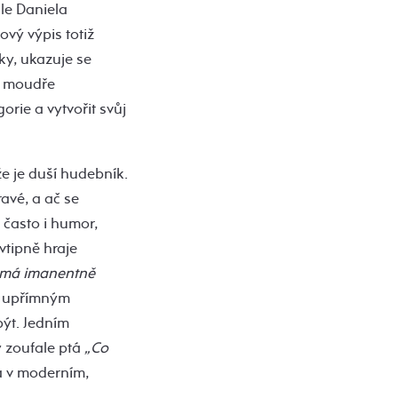
ale Daniela
ový výpis totiž
y, ukazuje se
ho moudře
orie a vytvořit svůj
e je duší hudebník.
ravé, a ač se
 často i humor,
vtipně hraje
d má imanentně
k upřímným
být. Jedním
ý zoufale ptá
„Co
a v moderním,