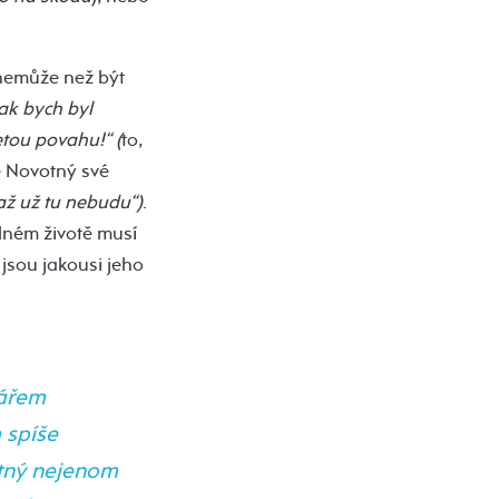
 nemůže než být
ak bych byl
tou povahu!“ (
to,
e Novotný své
/až už tu nebudu“)
.
lném životě musí
jsou jakousi jeho
rářem
 spíše
otný nejenom