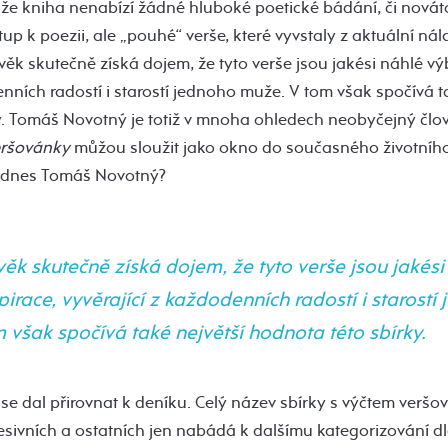
 že kniha nenabízí žádné hluboké poetické bádání, či novát
up k poezii, ale „pouhé“ verše, které vyvstaly z aktuální nál
lověk skutečně získá dojem, že tyto verše jsou jakési náhlé v
enních radostí i starostí jednoho muže. V tom však spočívá t
y. Tomáš Novotný je totiž v mnoha ohledech neobyčejný člo
ršovánky
můžou sloužit jako okno do současného životního
y dnes Tomáš Novotný?
ověk skutečně získá dojem, že tyto verše jsou jakési
irace, vyvěrající z každodenních radostí i starostí
 však spočívá také největší hodnota této sbírky.
se dal přirovnat k deníku. Celý název sbírky s výčtem verš
ivních a ostatních jen nabádá k dalšímu kategorizování dle 