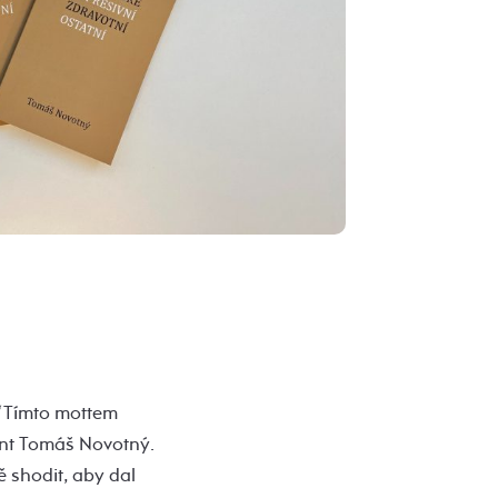
“
Tímto mottem
ent Tomáš Novotný.
ě shodit, aby dal