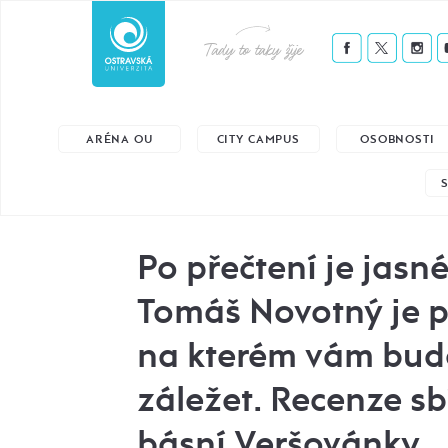
Tady to taky žije
ARÉNA OU
CITY CAMPUS
OSOBNOSTI
Po přečtení je jasné
Tomáš Novotný je p
na kterém vám bude
záležet. Recenze sb
básní Veršovánky