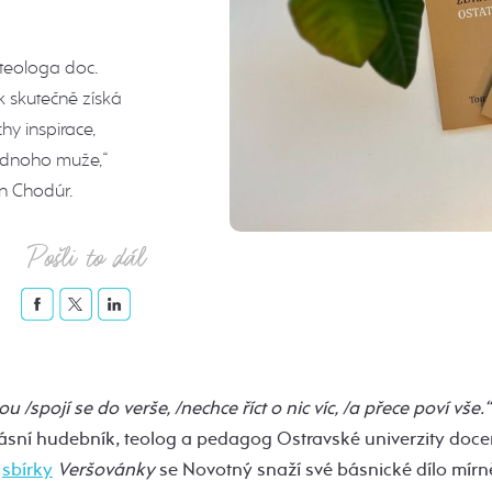
 teologa doc.
k skutečně získá
hy inspirace,
 jednoho muže,“
in Chodúr.
Pošli to dál
u /spojí se do verše, /nechce říct o nic víc, /a přece poví vše.
ásní hudebník, teolog a pedagog Ostravské univerzity doc
m
sbírky
Veršovánky
se Novotný snaží své básnické dílo mírn