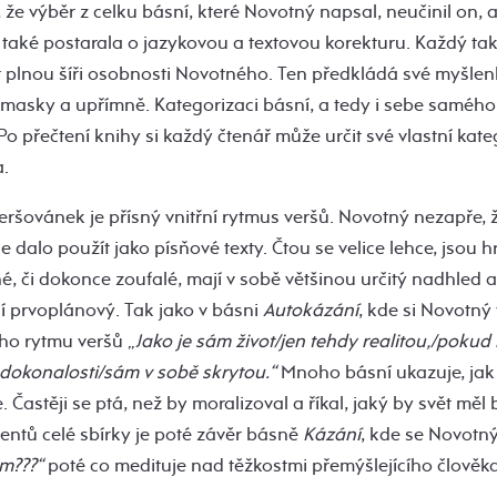
 že výběr z celku básní, které Novotný napsal, neučinil on, 
e také postarala o jazykovou a textovou korekturu. Každý tak
lnou šíři osobnosti Novotného. Ten předkládá své myšlenk
ez masky a upřímně. Kategorizaci básní, a tedy i sebe samé
o přečtení knihy si každý čtenář může určit své vlastní kateg
a.
ršovánek je přísný vnitřní rytmus veršů. Novotný nezapře, ž
 dalo použít jako písňové texty. Čtou se velice lehce, jsou h
é, či dokonce zoufalé, mají v sobě většinou určitý nadhled a
í prvoplánový. Tak jako v básni
Autokázání
, kde si Novotný 
ho rytmu veršů „
Jako je sám život/jen tehdy realitou,/poku
dokonalosti/sám v sobě skrytou.“
Mnoho básní ukazuje, ja
 Častěji se ptá, než by moralizoval a říkal, jaký by svět měl 
entů celé sbírky je poté závěr básně
Kázání
, kde se Novotn
m???“
poté co medituje nad těžkostmi přemýšlejícího člověk