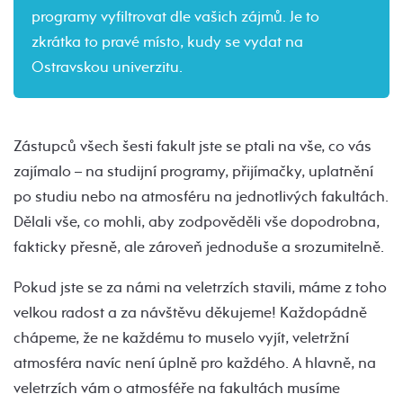
programy vyfiltrovat dle vašich zájmů. Je to
zkrátka to pravé místo, kudy se vydat na
Ostravskou univerzitu.
Zástupců všech šesti fakult jste se ptali na vše, co vás
zajímalo – na studijní programy, přijímačky, uplatnění
po studiu nebo na atmosféru na jednotlivých fakultách.
Dělali vše, co mohli, aby zodpověděli vše dopodrobna,
fakticky přesně, ale zároveň jednoduše a srozumitelně.
Pokud jste se za námi na veletrzích stavili, máme z toho
velkou radost a za návštěvu děkujeme! Každopádně
chápeme, že ne každému to muselo vyjít, veletržní
atmosféra navíc není úplně pro každého. A hlavně, na
veletrzích vám o atmosféře na fakultách musíme