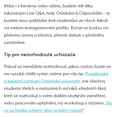
třeba i z kavárny nebo výletu, budete mít díky
takzvaným Live Q&A, tedy Otázkám & Odpovědím – ty
budete moci pokládat živě studentům ze všech fakult
na našem instagramovém profilu. Konat se budou na
přelomu února a března, přesné datum v předstihu
oznámíme.
Tip pro nerozhodnuté uchazeče
Pokud se nemůžete rozhodnout, jakou cestou byste se
na vysoké chtěli vydat, máme pro vás tip.
Poradenské
a kariérní centrum Ostravské univerzity
zve všechny
studenty třetích a maturitních ročníků středních škol,
kteří se rozhodují o svém dalším studijním zaměření,
nebo pracovním uplatnění, na workshop s názvem „
Na
co se hodím a který obor si mám vybrat?
“