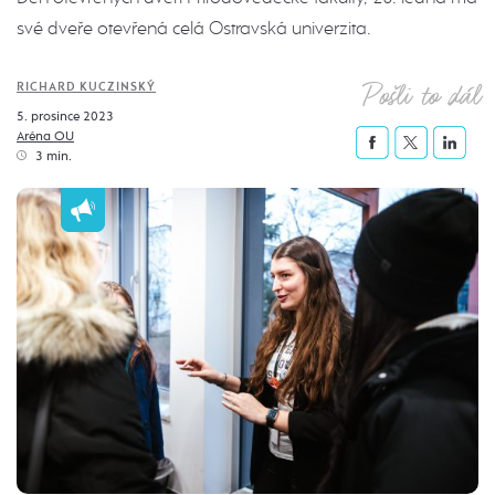
své dveře otevřená celá Ostravská univerzita.
Pošli to dál
RICHARD KUCZINSKÝ
5. prosince 2023
Aréna OU
3 min.