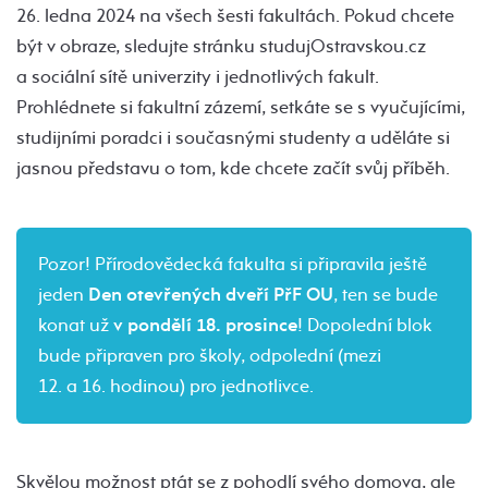
26. ledna 2024 na všech šesti fakultách. Pokud chcete
být v obraze, sledujte stránku studujOstravskou.cz
a sociální sítě univerzity i jednotlivých fakult.
Prohlédnete si fakultní zázemí, setkáte se s vyučujícími,
studijními poradci i současnými studenty a uděláte si
jasnou představu o tom, kde chcete začít svůj příběh.
Pozor! Přírodovědecká fakulta si připravila ještě
jeden
Den otevřených dveří PřF OU
, ten se bude
konat už
v pondělí 18. prosince
! Dopolední blok
bude připraven pro školy, odpolední (mezi
12. a 16. hodinou) pro jednotlivce.
Skvělou možnost ptát se z pohodlí svého domova, ale