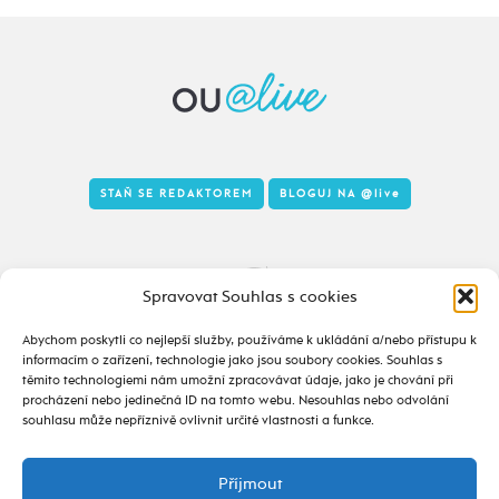
STAŇ SE REDAKTOREM
BLOGUJ NA
@live
Tady to taky žije
Spravovat Souhlas s cookies
Abychom poskytli co nejlepší služby, používáme k ukládání a/nebo přístupu k
informacím o zařízení, technologie jako jsou soubory cookies. Souhlas s
těmito technologiemi nám umožní zpracovávat údaje, jako je chování při
procházení nebo jedinečná ID na tomto webu. Nesouhlas nebo odvolání
souhlasu může nepříznivě ovlivnit určité vlastnosti a funkce.
Příjmout
2020 - 2026 ©
alive.osu.cz
- ISSN 2695-0022