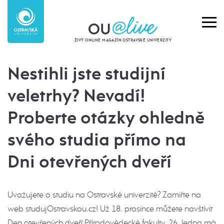
ŽIVÝ ONLINE MAGAZÍN OSTRAVSKÉ UNIVERZITY
Nestihli jste studijní
veletrhy? Nevadí!
Proberte otázky ohledně
svého studia přímo na
Dni otevřených dveří
Uvažujete o studiu na Ostravské univerzitě? Zamiřte na
web studujOstravskou.cz! Už 18. prosince můžete navštívit
Den otevřených dveří Přírodovědecké fakulty, 26. ledna má