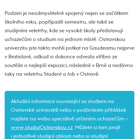
Podzim je neodmyslitelně spojený nejen se začátkem
školního roku, popřípadě semestru, ale také se
studijními veletrhy, kde se vysoké školy představují
uchazečům o studium na jednom místě. Ostravskou
univerzitu jste takto mohli potkat na Gaudeamu nejprve
v Bratislavě, odkud si dokonce odvezla stříbro ze
soutěže o nejlepší expozici, následně v Brně a nedávno
taky na veletrhu Student a Job v Ostravě.
Aktuální informace související se studiem na
Ostravské univerzitě nebo s podáváním přihlášek
najdete na webu speciálně určeném uchazečům –
www.studujOstravskou.cz
. Můžete si tam projít
i jednotlivé studijní oblasti nebo si studijní