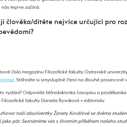
u nás teprve začíná.
ji člověka/dítěte nejvíce určující pro ro
bevědomí?
nové číslo magazínu Filozofické fakulty Ostravské univerzit
rovnost
. Stáhněte si smysluplné čtení na dlouhé prosincové v
mto vydání? Odpovídá šéfredaktorka časopisu a proděkanka 
 Filozofické fakulty Daniela Rywiková v editorialu:
rozhovor naší absolventky Žanety Kovářové se dvěma student
žijí jako pár. Seznámíme vás s životním příběhem našeho stud