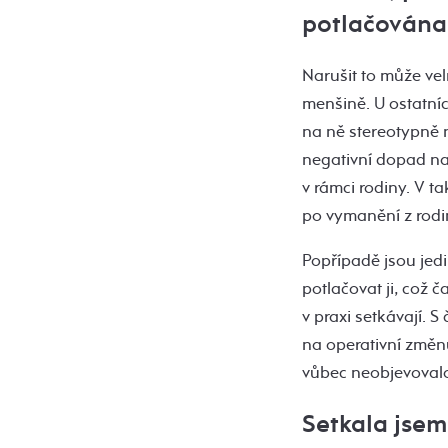
potlačována
Narušit to může ve
menšině. U ostatníc
na ně stereotypně n
negativní dopad na
v rámci rodiny. V t
po vymanění z rodi
Popřípadě jsou jedi
potlačovat ji, což
v praxi setkávají. S
na operativní změnu
vůbec neobjevovalo
Setkala jsem