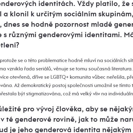
nderových identitách. Vždy platilo, že
l a klonil k určitým sociálním skupinám
, dnes se hodně pozornost mladé gener
je s různými genderovými identitami. M
tlení?
, protože se o této problematice hodně mluví na sociálních sít
éma vznikla řada seriálů, věnuje se tomu současná literatura. 
 více otevřená, dříve se LGBTQ+ komunita vůbec neřešila, p
vána. Až demokratický postoj společnosti umožnil se tímto
stala být stigmatizována, což má velký vliv na individuální
ůležité pro vývoj člověka, aby se něj
l v té genderové rovině, jak to může nar
kud je jeho genderová identita nějaký