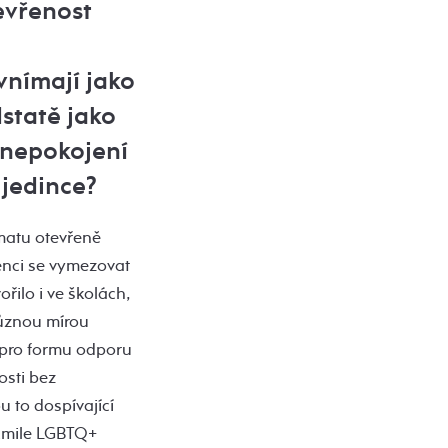
evřenost
vnímají jako
statě jako
 znepokojení
 jedince?
ématu otevřeně
denci se vymezovat
ilo i ve školách,
různou mírou
r pro formu odporu
osti bez
 to dospívající
akmile LGBTQ+