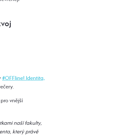
zvoj
y
#OFFline! Identita,
ečery.
pro vnější
kami naší fakulty,
enta, který právě