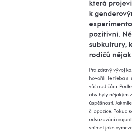
která projev
k genderový
experimentov
pozitivní. N
subkultury, 
rodičů nějak
Pro zdravý vývoj ka
hovořili. Je třeba 
vůči rodičům. Podl
aby byly nějakým z
úspěšnosti. Jakmil
či opozice. Pokud 
odsuzování majorit
vnímat jako vymezov