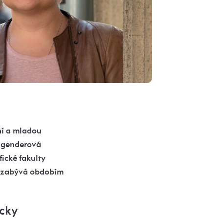
ní a mladou
e genderová
fické fakulty
ě zabývá obdobím
icky