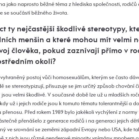
 jako naprosto běžné téma z hlediska společnosti, rodičů či
ne se součástí běžného života.
t ty nejčastější škodlivé stereotypy, kte
ních menšin a které mohou mít velmi n
oj člověka, pokud zaznívají přímo v r
středním okolí?
je vyhraněný postoj vůči homosexuálům, kterým se často dáva
ě se stereotypizují, přisuzuje se jim určitý způsob chování 
jsou velmi škodlivé. V současné době lze už u mladších roč
kdy už i jejich rodiče jsou k tomuto tématu tolerantnější a d
 přenosu. Před rokem 1989 bylo jakékoli vychýlení z nor
ástečně přenášelo z generace rodičů i na generaci jejich dětí
išný ve srovnání se zeměmi západní Evropy nebo USA, kde tak
šině z nich jsou různé genderové minority vnímány mnohem o