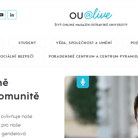
ŽIVÝ ONLINE MAGAZÍN OSTRAVSKÉ UNIVERZITY
STUDENT
VĚDA, SPOLEČNOST A UMĚNÍ
PO
SOCIÁLNÍ BEZPEČÍ
PORADENSKÉ CENTRUM A CENTRUM PYRAMID
ně
komunitě
 ovlivňuje naše
í pro naše
e genderová