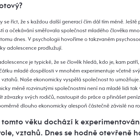
otový?
y se říct, že s každou další generací čím dál tím méně. Ještě př
stí a očekávání směřovala společnost mladého člověka mno
je tomu dnes. V psychologii hovoříme o takzvaném psychosoc
iky adolescence prodlužují.
adolescence je typické, že se člověk hledá, kdo je, kam patří
čátku mladé dospělosti v mnohém experimentuje včetně svýc
h vztahů. Naše ekonomicky vyspělá společnost to umožňuje.
cky méně rozvinutými společnostmi není na mladé lidi tak v
ít závazky svých rodičů, nastoupit do práce a přinášet peníz
ě poměrně dlouho ekonomicky alespoň částečně závislé na ro
 v tomto věku dochází k experimentování
 role, vztahů. Dnes se hodně otevřeně h