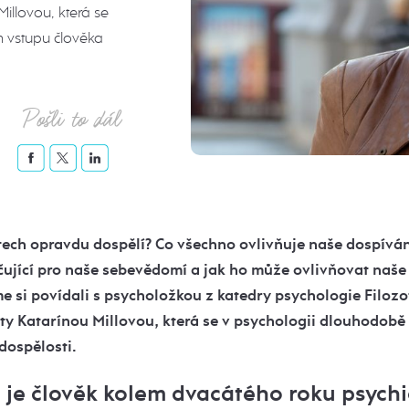
Millovou, která se
 vstupu člověka
Pošli to dál
tech opravdu dospělí? Co všechno ovlivňuje naše dospívá
rčující pro naše sebevědomí a jak ho může ovlivňovat naš
me si povídali s psycholožkou z katedry psychologie Filozo
ity Katarínou Millovou, která se v psychologii dlouhodob
dospělosti.
že je člověk kolem dvacátého roku psych