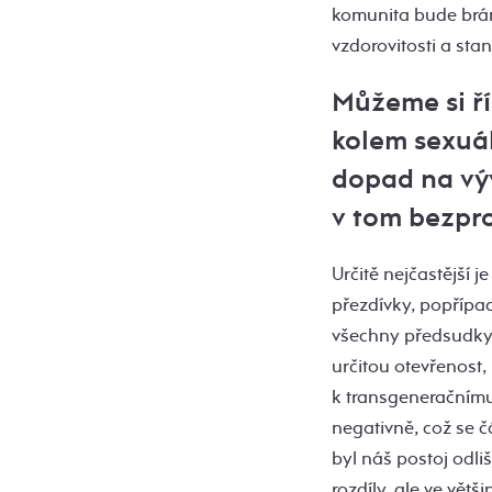
komunita bude brána
vzdorovitosti a sta
Můžeme si říc
kolem sexuál
dopad na výv
v tom bezpro
Určitě nejčastější 
přezdívky, popřípad
všechny předsudky 
určitou otevřenost, 
k transgeneračnímu
negativně, což se č
byl náš postoj odl
rozdíly, ale ve vět