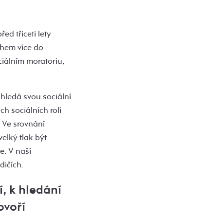
ed třiceti lety
hem více do
iálním moratoriu,
, hledá svou sociální
h sociálních rolí
 Ve srovnání
elký tlak být
e. V naší
dičích.
, k hledání
ovoří