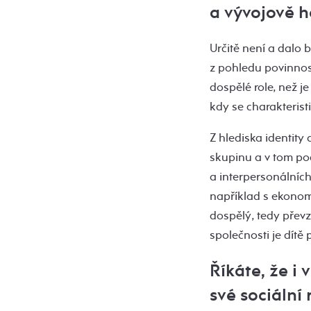
a vývojově h
Určitě není a dalo b
z pohledu povinno
dospělé role, než 
kdy se charakterist
Z hlediska identity 
skupinu a v tom po
a interpersonálníc
například s ekonomi
dospělý, tedy převz
společnosti je dít
Říkáte, že i
své sociální