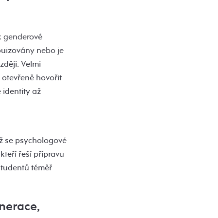
 k genderové
abuizovány nebo je
zději. Velmi
 otevřeně hovořit
 identity až
mž se psychologové
kteří řeší přípravu
 studentů téměř
enerace,