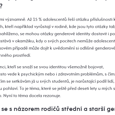
?
lmi významně. Až 15 % adolescentů řeší otázku příslušnosti
h, kteří například vyrůstají v rodině, kde jsou tyto otázky t
ahlíženo, se mohou otázky genderové identity dostavit i po
stává v okamžiku, kdy o svých pocitech nemůže adolescent
akovém případě může dojít k uvědomění si odlišné genderové
nného prostředí.
nci, kteří se snaží se svou identitou všemožně bojovat,
 často vede k psychickým nebo i zdravotním problémům, s čí
 čím se setkávám já u svých studentů, je narůstající podíl lidí, 
 pohlaví. To je téma, které se ještě před deseti lety u mých
. Nyní to téma docela rezonuje.
 se s názorem rodičů střední a starší g