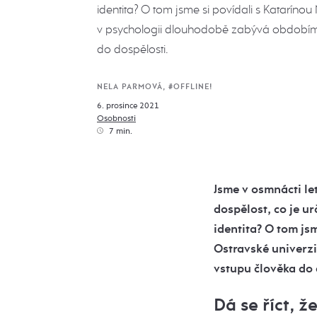
identita? O tom jsme si povídali s Katarínou 
v psychologii dlouhodobě zabývá obdobím
do dospělosti.
NELA PARMOVÁ, #OFFLINE!
6. prosince 2021
Osobnosti
7 min.
Jsme v osmnácti le
dospělost, co je u
identita? O tom js
Ostravské univerz
vstupu člověka do 
Dá se říct, 