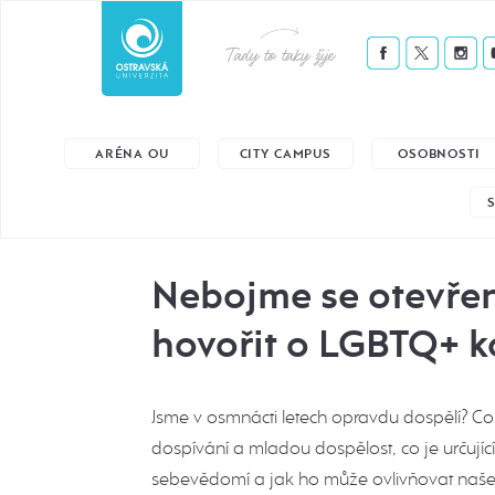
Tady to taky žije
ARÉNA OU
CITY CAMPUS
OSOBNOSTI
Nebojme se otevře
hovořit o LGBTQ+ 
Jsme v osmnácti letech opravdu dospělí? Co
dospívání a mladou dospělost, co je určujíc
sebevědomí a jak ho může ovlivňovat naš