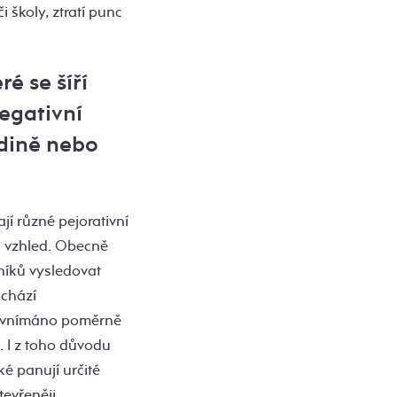
 školy, ztratí punc
ré se šíří
egativní
odině nebo
jí různé pejorativní
či vzhled. Obecně
níků vysledovat
ochází
my vnímáno poměrně
. I z toho důvodu
é panují určité
tevřeněji