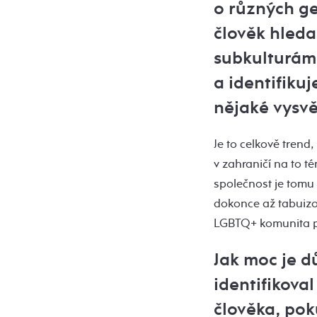
o různých ge
člověk hleda
subkulturám
a identifiku
nějaké vysvě
Je to celkově trend
v zahraničí na to t
společnost je tomu
dokonce až tabuizo
LGBTQ+ komunita pře
Jak moc je d
identifikova
člověka, po