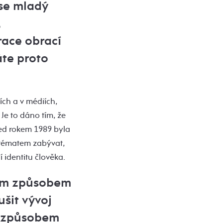
 se mladý
,
ace obrací
áte proto
ích a v médiích,
Je to dáno tím, že
řed rokem 1989 byla
 tématem zabývat,
 identitu člověka.
akým způsobem
ušit vývoj
m způsobem