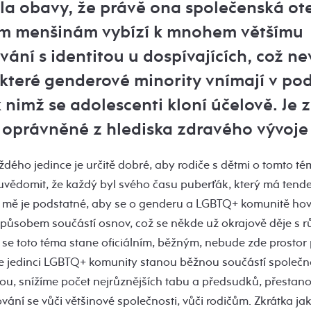
ila obavy, že právě ona společenská ot
m menšinám vybízí k mnohem většímu
ání s identitou u dospívajících, což ne
ěkteré genderové minority vnímají v pod
k nimž se adolescenti kloní účelově. Je
 oprávněné z hlediska zdravého vývoje
ždého jedince je určitě dobré, aby rodiče s dětmi o tomto t
si uvědomit, že každý byl svého času puberťák, který má ten
e mě je podstatné, aby se o genderu a LGBTQ+ komunitě hovoř
působem součástí osnov, což se někde už okrajově děje s 
e se toto téma stane oficiálním, běžným, nebude zde prosto
se jedinci LGBTQ+ komunity stanou běžnou součástí společn
ou, snížíme počet nejrůznějších tabu a předsudků, přestanou
ání se vůči většinové společnosti, vůči rodičům. Zkrátka j