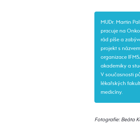
MUDr. Martin Pal
pracuje na Onkol
rád píše a zabýv
projekt s názve
organizace IFMSA
akademiky a stu
V současnosti pů
lékařských fakul
medicíny.
Fotografie: Beáta 