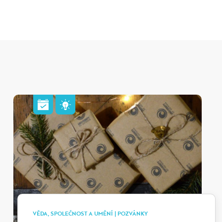
VĚDA, SPOLEČNOST A UMĚNÍ | POZVÁNKY