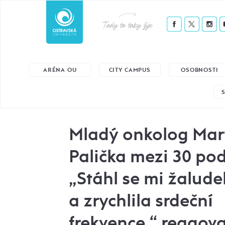
Tady to taky žije
ARÉNA OU
CITY CAMPUS
OSOBNOSTI
Mladý onkolog Mar
Palička mezi 30 pod
„Stáhl se mi žalude
a zrychlila srdeční
frekvence,“ reagova