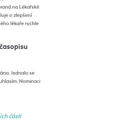
torand na Lékařské
luje o zlepšení
ého lékaře rychle
 časopisu
rána. Jednalo se
ouhlasím. Nominaci
ch částí