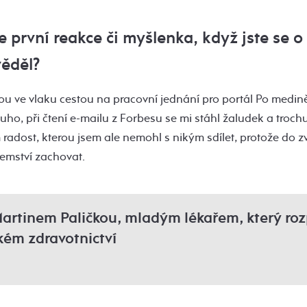
e první reakce či myšlenka, když jste se o
ěděl?
u ve vlaku cestou na pracovní jednání pro portál Po medině.
uho, při čtení e-mailu z Forbesu se mi stáhl žaludek a trochu
 radost, kterou jsem ale nemohl s nikým sdílet, protože do z
jemství zachovat.
Martinem Paličkou, mladým lékařem, který ro
kém zdravotnictví