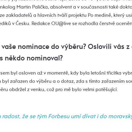
nkolog Martin Palička, absolvent a v současnosti také dok
ze zakladatelů a hlavních tváří projektu Po medině, který usi
diků v Česku. Redakce OU@live se rozhodla čerstvě oceněn
 vaše nominace do výběru? Oslovili vás z
s někdo nominoval?
em byl osloven až v momentě, kdy byla letošní třicítka vyb
em byl zařazen do výběru a o dotaz, zda s tímto zařazením s
ěru obdržel z venku, což pro mě bylo velmi potěšující.
radost, že se tým Forbesu umí dívat i do moravský