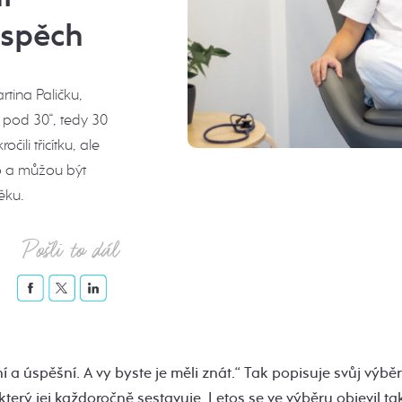
úspěch
tina Paličku,
 pod 30“, tedy 30
ili třicítku, ale
o a můžou být
ěku.
Pošli to dál
í a úspěšní. A vy byste je měli znát.“ Tak popisuje svůj výb
který jej každoročně sestavuje. Letos se ve výběru objevil ta