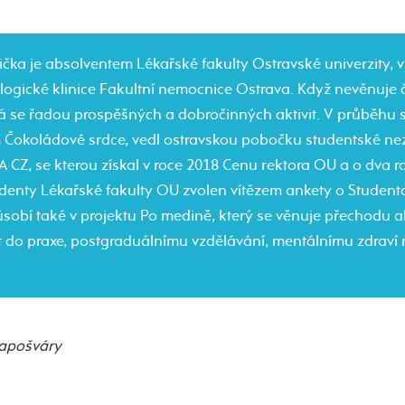
ička je absolventem Lékařské fakulty Ostravské univerzity, 
ogické klinice Fakultní nemocnice Ostrava. Když nevěnuje č
á se řadou prospěšných a dobročinných aktivit. V průběhu 
m Čokoládové srdce, vedl ostravskou pobočku studentské ne
 CZ, se kterou získal v roce 2018 Cenu rektora OU a o dva r
denty Lékařské fakulty OU zvolen vítězem ankety o Student
sobí také v projektu Po medině, který se věnuje přechodu 
t do praxe, postgraduálnímu vzdělávání, mentálnímu zdraví 
Kapošváry