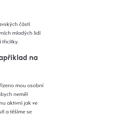
avských částí
vních mladých lidí
řicítky.
apříklad na
e řízeno mou osobní
 abych neměl
u aktivní jak ve
tl a těšíme se