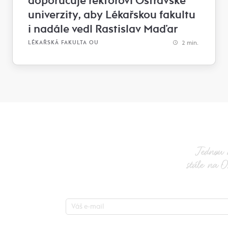
doporučuje rektorovi Ostravské
univerzity, aby Lékařskou fakultu
i nadále vedl Rastislav Maďar
2 min.
LÉKAŘSKÁ FAKULTA OU
Jednou 
stále na O