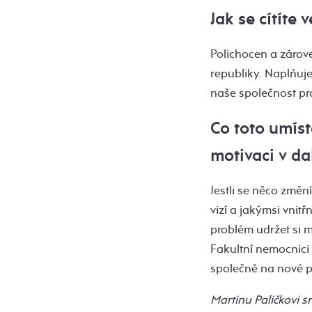
Jak se cítíte
Polichocen a zárov
republiky. Naplňuje
naše společnost pro
Co toto umís
motivaci v dal
Jestli se něco změn
vizí a jakýmsi vnit
problém udržet si m
Fakultní nemocnici 
společně na nové pr
Martinu Paličkovi 