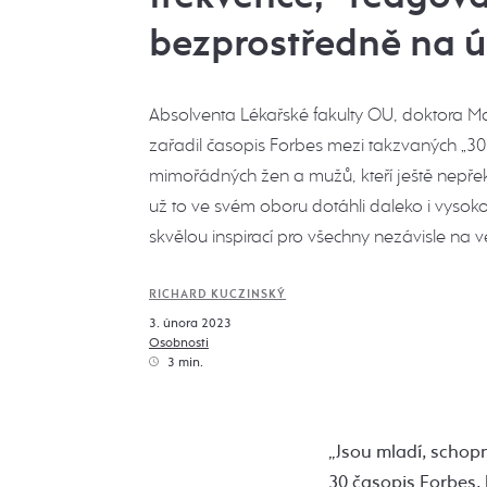
bezprostředně na 
Absolventa Lékařské fakulty OU, doktora Mar
zařadil časopis Forbes mezi takzvaných „30
mimořádných žen a mužů, kteří ještě nepřekroč
už to ve svém oboru dotáhli daleko i vysok
skvělou inspirací pro všechny nezávisle na v
RICHARD KUCZINSKÝ
3. února 2023
Osobnosti
3 min.
„Jsou mladí, schopn
30 časopis Forbes, 