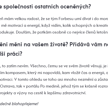
 ve společnosti ostatních oceněných?
eň mám velkou radost, že se tým Forbesu umí dívat i do mor
 mě motivací a energií, když vidím, kolik schopných a kreati
dukuje. Doufám, že potkám osobně co nejvíce členů letošní t
tění mění na vašem životě? Přidává vám n
ší práci?
í, to zatím nevím. Všechno, čemu se ve svém životě věnuji, j
řním kompasem, který mi napovídá, kam vložit čas a energii,
otivaci. V tomto ohledu se toho asi mnoho nezmění a zůstan
Ostrava, tak v portálu Po medině, jehož tým se krásně rozros
ojekty a výzvy na cestě k lepšímu zdravotnictví.
srdečně blahopřejeme!