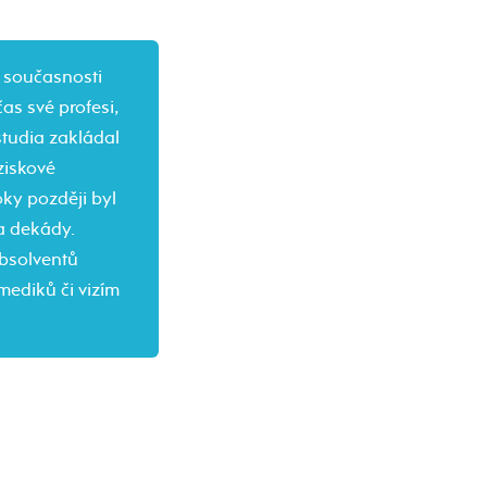
v současnosti
as své profesi,
studia zakládal
ziskové
oky později byl
a dekády.
absolventů
mediků či vizím