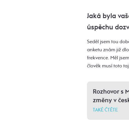
Jaká byla vaš
úspěchu dozv
Seděl jsem tou dobo
anketu znám již dlo
frekvence. Měl jsem
člověk musí toto ta
Rozhovor s 
změny v čes
TAKÉ ČTĚTE