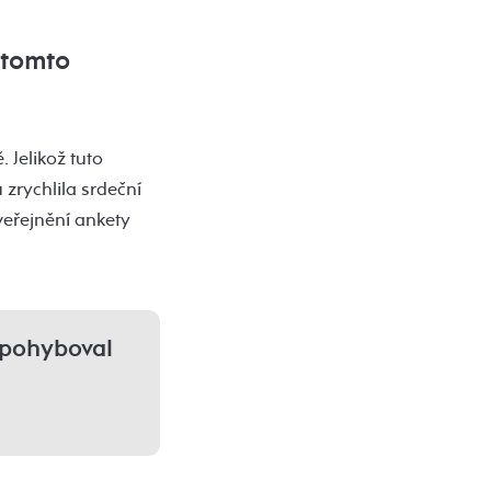
 tomto
 Jelikož tuto
 zrychlila srdeční
veřejnění ankety
zpohyboval