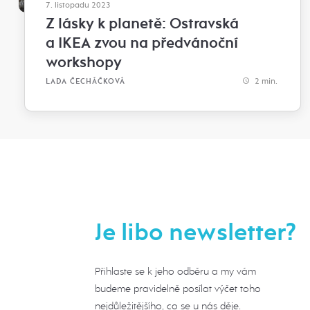
7. listopadu 2023
Z lásky k planetě: Ostravská
a IKEA zvou na předvánoční
workshopy
2 min.
LADA ČECHÁČKOVÁ
Je libo newsletter?
Přihlaste se k jeho odběru a my vám
budeme pravidelně posílat výčet toho
nejdůležitějšího, co se u nás děje.