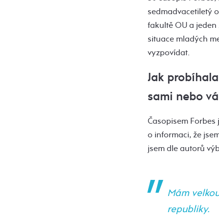
sedmadvacetiletý o
fakultě OU a jeden 
situace mladých me
vyzpovídat.
Jak probíhala
sami nebo vá
Časopisem Forbes js
o informaci, že js
jsem dle autorů výb
Mám velkou 
republiky.