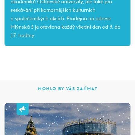
akademiků Ostravské univerzity, ale také pro
setkávání při komornějších kulturních
a společenských akcích. Prodejna na adrese
Mlýnská 5 je otevřena každý všední den od 9. do
17. hodiny.
MOHLO BY VÁS ZAJÍMAT