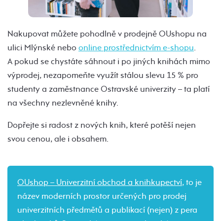
Nakupovat můžete pohodlně v prodejně OUshopu na
ulici Mlýnské nebo
online prostřednictvím e-shopu
.
A pokud se chystáte sáhnout i po jiných knihách mimo
výprodej, nezapomeňte využít stálou slevu 15 % pro
studenty a zaměstnance Ostravské univerzity – ta platí
na všechny nezlevněné knihy.
Dopřejte si radost z nových knih, které potěší nejen
svou cenou, ale i obsahem.
OUshop – Univerzitní obchod a knihkupectví
, to je
název moderních prostor určených pro prodej
univerzitních předmětů a publikací (nejen) z pera