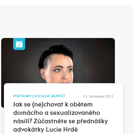
POZVÁNKY | SOCIÁLNÍ BEZPEČÍ
15. listopadu 2023
Jak se (ne)chovat k obětem
domácího a sexualizovaného
násilí? Zúčastněte se přednášky
advokátky Lucie Hrdé