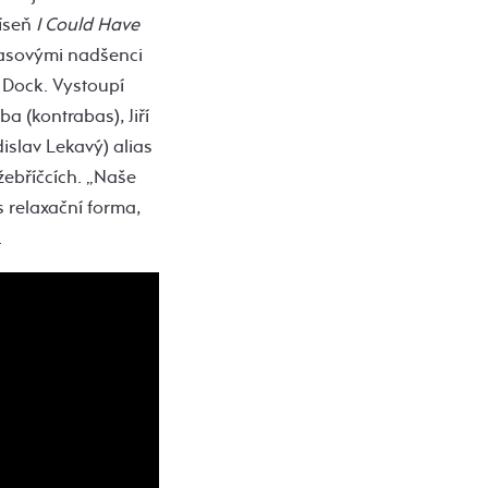
íseň
I Could Have
očasovými nadšenci
 Dock. Vystoupí
a (kontrabas), Jiří
dislav Lekavý) alias
žebříčcích. „Naše
ás relaxační forma,
.