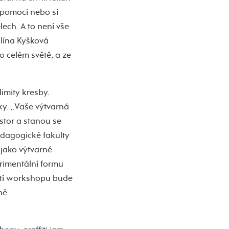
 pomoci nebo si
ech. A to není vše
olína Kyšková
o celém světě, a ze
imity kresby.
šky. „Vaše výtvarná
stor a stanou se
edagogické fakulty
jako výtvarné
erimentální formu
ástí workshopu bude
ně