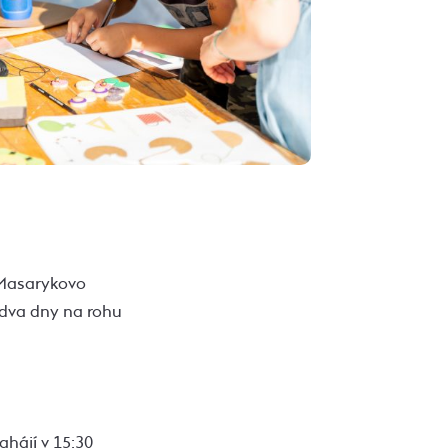
a Masarykovo
 dva dny na rohu
ahájí v 15:30