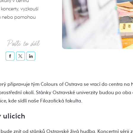
kulty v centru
í koncerty, vyzkouší
hu nebo pomohou
Pošli to dál
terý připravuje tým Colours of Ostrava se vrací do centra n
prostřední okolí. Stánky Ostravské univerzity budou po oba
ice, kde sídlí naše Filozofická fakulta.
 ulicích
ude znít od stánků Ostravské živá hudba. Koncertní sérii z