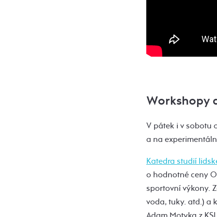
Workshopy a 
V pátek i v sobotu 
a na experimentál
Katedra studií lid
o hodnotné ceny Ost
sportovní výkony. Z
voda, tuky. atd.) a
Adam Motyka z KSL