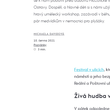
se k nám pobavit před budovu Filozofické fa
Ostravy. Dospělí, a hlavně děti si s námi užij
hravý umělecký workshop, zazávodí v bě
pár medvídkům v nemocnici pro plyšáky.
MICHAELA DAVIDOVÁ
10. června 2021
Pozvánky
3 min.
Festival v ulicích
, k
náměstí a jeho bez
Reální a Poštovní ul
Živá hudba v
V pátek odpoledne b