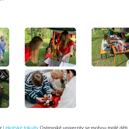
 z
Lékařské fakulty
Ostravské univerzity se mohou malé děti st