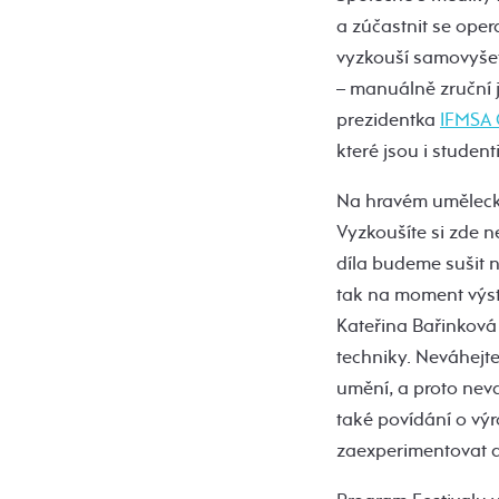
a zúčastnit se ope
vyzkouší samovyšet
– manuálně zruční j
prezidentka
IFMSA 
které jsou i studen
Na hravém uměle
Vyzkoušíte si zde n
díla budeme sušit n
tak na moment výst
Kateřina Bařinková
techniky. Neváhejte
umění, a proto neva
také povídání o výr
zaexperimentovat a