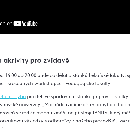
aktivity pro zvídavé
od 14:00 do 20:00 bude co dělat u stánků Lékařské fakulty, 
ních kresebných workshopech Pedagogické fakulty.
ského pohybu
pro děti ve sportovním stánku připravila krátk
ravské univerzity. „Moc rádi uvidíme děti v pohybu a budem
ároveň se rodiče mohou změřit na přístroji TANITA, který měří 
 konzultovat výsledky s odborníky z našeho pracoviště,“ zve na
P.