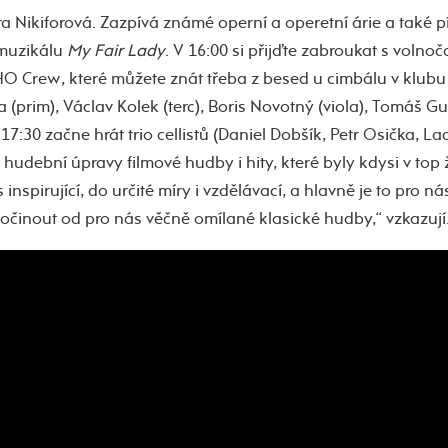
 Nikiforová. Zazpívá známé operní a operetní árie a také p
muzikálu
My Fair Lady
. V 16:00 si přijďte zabroukat s voln
O Crew, které můžete znát třeba z besed u cimbálu v klubu
 (prim), Václav Kolek (terc), Boris Novotný (viola), Tomáš Gub
7:30 začne hrát trio cellistů (Daniel Dobšík, Petr Osička, La
udební úpravy filmové hudby i hity, které byly kdysi v top 
s inspirující, do určité míry i vzdělávací, a hlavně je to pro n
činout od pro nás věčně omílané klasické hudby,“ vzkazují