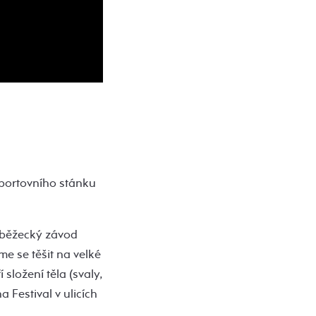
sportovního stánku
ý běžecký závod
e se těšit na velké
složení těla (svaly,
 Festival v ulicích