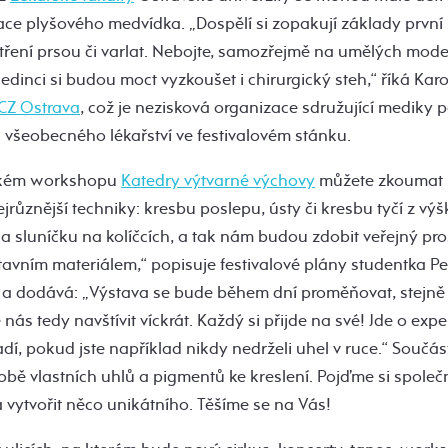
race plyšového medvídka. „Dospělí si zopakují základy první
ření prsou či varlat. Nebojte, samozřejmě na umělých model
edinci si budou moct vyzkoušet i chirurgický steh,“ říká Kar
CZ Ostrava
, což je nezisková organizace sdružující mediky p
ti všeobecného lékařství ve festivalovém stánku.
ckém workshopu
Katedry výtvarné výchovy
můžete zkoumat l
ejrůznější techniky: kresbu poslepu, ústy či kresbu tyčí z vý
a sluníčku na kolíčcích, a tak nám budou zdobit veřejný pro
avním materiálem,“ popisuje festivalové plány studentka P
 a dodává: „Výstava se bude během dní proměňovat, stejně 
 nás tedy navštívit víckrát. Každý si přijde na své! Jde o exp
dí, pokud jste například nikdy nedrželi uhel v ruce.“ Souč
obě vlastních uhlů a pigmentů ke kreslení. Pojďme si společ
 vytvořit něco unikátního. Těšíme se na Vás!