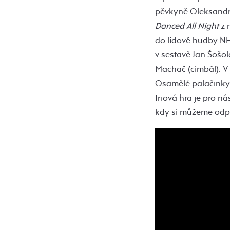
pěvkyně Oleksandra
Danced All Night
z 
do lidové hudby NH
v sestavě Jan Šošola
Machač (cimbál). V 1
Osamělé palačinky h
triová hra je pro ná
kdy si můžeme odpo