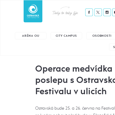
Tady to taky žije
ARÉNA OU
CITY CAMPUS
OSOBNOSTI
Operace medvídka 
poslepu s Ostravsk
Festivalu v ulicích
Ostravská bude 25. a 26. června na Festivalu 