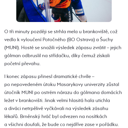
O tři minuty později se strhla mela u brankoviště, což
vedlo k vyloučení Potočného (BO Ostrava) a Šuchy
(MUNI). Hosté se snažili výsledek zápasu zvrátit – jejich
gólman odbruslil na střídačku, díky čemuž získali
početní převahu.
I konec zápasu přinesl dramatické chvíle –
po nepovedeném útoku Masarykovy univerzity zůstal
útočník MUNI po ostrém nárazu do gólmana domácích
ležet v brankovišti. Jinak velmi hlasitá hala utichla
a diváci netrpělivě vyčkávali na výsledek zásahu
lékařů. Brněnský hráč byl odvezen na nosítkách
a všichni doufali, že bude co nejdříve zase v pořádku.