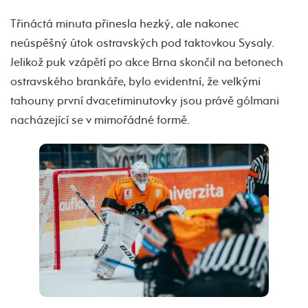
Třináctá minuta přinesla hezký, ale nakonec
neúspěšný útok ostravských pod taktovkou Sysaly.
Jelikož puk vzápětí po akce Brna skončil na betonech
ostravského brankáře, bylo evidentní, že velkými
tahouny první dvacetiminutovky jsou právě gólmani
nacházející se v mimořádné formě.