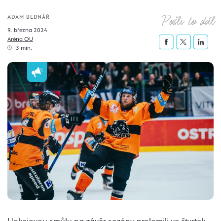
Pošli to dál
ADAM BEDNÁŘ
9. března 2024
Aréna OU
3 min.