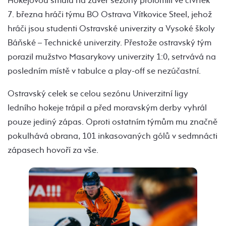
Hokejovou smůlu na závěr sezóny prolomili ve čtvrtek
7. března hráči týmu BO Ostrava Vítkovice Steel, jehož
hráči jsou studenti Ostravské univerzity a Vysoké školy
Báňské – Technické univerzity. Přestože ostravský tým
porazil mužstvo Masarykovy univerzity 1:0, setrvává na
posledním místě v tabulce a play-off se nezúčastní.
Ostravský celek se celou sezónu Univerzitní ligy
ledního hokeje trápil a před moravským derby vyhrál
pouze jediný zápas. Oproti ostatním týmům mu značně
pokulhává obrana, 101 inkasovaných gólů v sedmnácti
zápasech hovoří za vše.