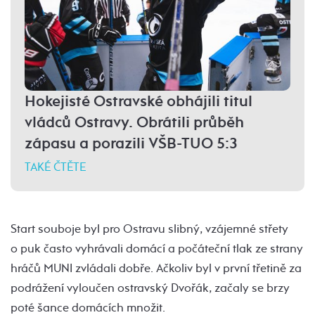
Hokejisté Ostravské obhájili titul
vládců Ostravy. Obrátili průběh
zápasu a porazili VŠB-TUO 5:3
TAKÉ ČTĚTE
Start souboje byl pro Ostravu slibný, vzájemné střety
o puk často vyhrávali domácí a počáteční tlak ze strany
hráčů MUNI zvládali dobře. Ačkoliv byl v první třetině za
podrážení vyloučen ostravský Dvořák, začaly se brzy
poté šance domácích množit.