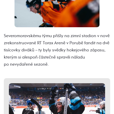
Severomoravskému týmu přišly na zimní stadion v nově
zrekonstruované RT Torax Areně v Porubě fandit na dvě
tisícovky diváků – ty byly svědky hokejového zápasu,
kterým si alespoň částečně spravili náladu
po nevydařené sezoně.