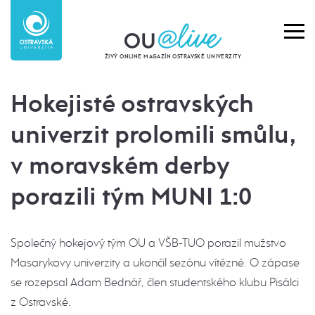
ŽIVÝ ONLINE MAGAZÍN OSTRAVSKÉ UNIVERZITY
Hokejisté ostravských
univerzit prolomili smůlu,
v moravském derby
porazili tým MUNI 1:0
Společný hokejový tým OU a VŠB-TUO porazil mužstvo
Masarykovy univerzity a ukončil sezónu vítězně. O zápase
se rozepsal Adam Bednář, člen studentského klubu Pisálci
z Ostravské.