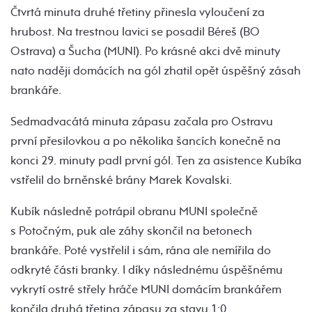
Čtvrtá minuta druhé třetiny přinesla vyloučení za
hrubost. Na trestnou lavici se posadil Béreš (BO
Ostrava) a Šucha (MUNI). Po krásné akci dvě minuty
nato naději domácích na gól zhatil opět úspěšný zásah
brankáře.
Sedmadvacátá minuta zápasu začala pro Ostravu
první přesilovkou a po několika šancích konečně na
konci 29. minuty padl první gól. Ten za asistence Kubíka
vstřelil do brněnské brány Marek Kovalski.
Kubík následně potrápil obranu MUNI společně
s Potočným, puk ale záhy skončil na betonech
brankáře. Poté vystřelil i sám, rána ale nemířila do
odkryté části branky. I díky následnému úspěšnému
vykrytí ostré střely hráče MUNI domácím brankářem
končila druhá třetina zápasu za stavu 1:0.