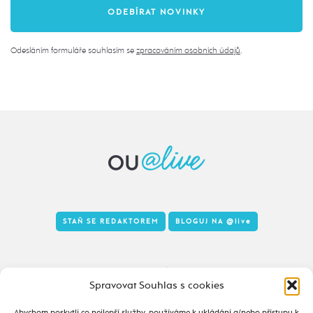
Odesláním formuláře souhlasím se
zpracováním osobních údajů
.
STAŇ SE REDAKTOREM
BLOGUJ NA
@live
Tady to taky žije
Spravovat Souhlas s cookies
Abychom poskytli co nejlepší služby, používáme k ukládání a/nebo přístupu k