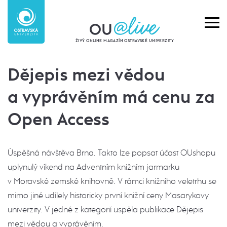
ŽIVÝ ONLINE MAGAZÍN OSTRAVSKÉ UNIVERZITY
Dějepis mezi vědou
a vyprávěním má cenu za
Open Access
Úspěšná návštěva Brna. Takto lze popsat účast OUshopu
uplynulý víkend na Adventním knižním jarmarku
v Moravské zemské knihovně. V rámci knižního veletrhu se
mimo jiné udílely historicky první knižní ceny Masarykovy
univerzity. V jedné z kategorií uspěla publikace Dějepis
mezi vědou a vyprávěním.