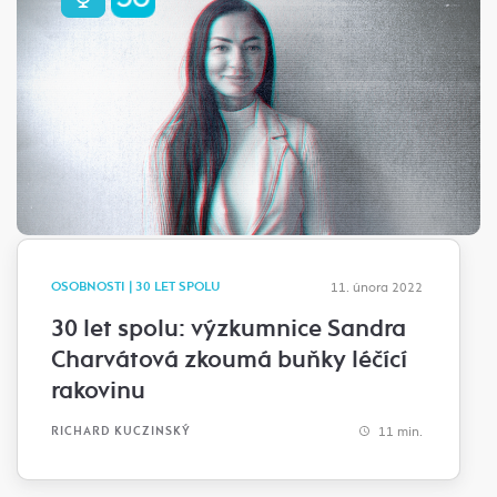
OSOBNOSTI | 30 LET SPOLU
11. února 2022
30 let spolu: výzkumnice Sandra
Charvátová zkoumá buňky léčící
rakovinu
11 min.
RICHARD KUCZINSKÝ