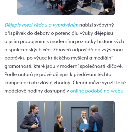
Dějepis mezi vědou a vyprávěním
nabízí svébytný
příspěvek do debaty o potenciálu výuky dějepisu
a jejím propojením s moderními poznatky historických
a společenských věd. Zároveň odpovídá na zvýšenou
poptávku po výuce kritického myšlení a mediální
gramotnosti, které jsou v moderní společnosti klíčové.
Podle autorů je právě dějepis k předávání těchto
kompetencí obzvláště vhodný. Čtenář může využít také
modelové hodiny dostupné v
online podobě na webu
.