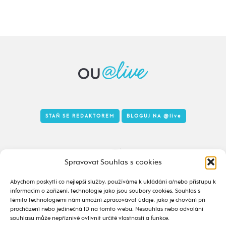
STAŇ SE REDAKTOREM
BLOGUJ NA
@live
Tady to taky žije
Spravovat Souhlas s cookies
Abychom poskytli co nejlepší služby, používáme k ukládání a/nebo přístupu k
informacím o zařízení, technologie jako jsou soubory cookies. Souhlas s
těmito technologiemi nám umožní zpracovávat údaje, jako je chování při
procházení nebo jedinečná ID na tomto webu. Nesouhlas nebo odvolání
souhlasu může nepříznivě ovlivnit určité vlastnosti a funkce.