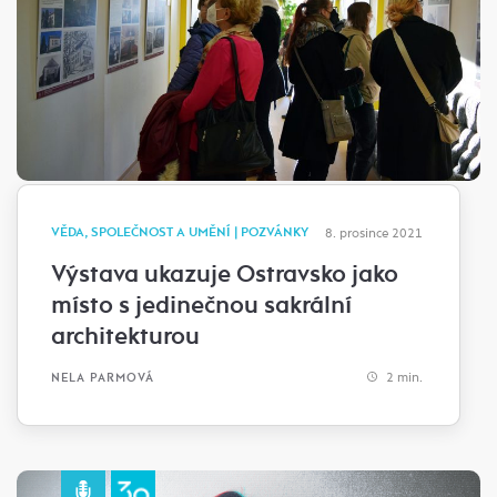
VĚDA, SPOLEČNOST A UMĚNÍ | POZVÁNKY
8. prosince 2021
Výstava ukazuje Ostravsko jako
místo s jedinečnou sakrální
architekturou
2 min.
NELA PARMOVÁ