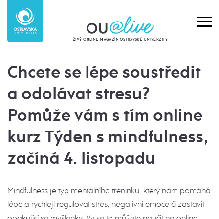
ŽIVÝ ONLINE MAGAZÍN OSTRAVSKÉ UNIVERZITY
Chcete se lépe soustředit
a odolávat stresu?
Pomůže vám s tím online
kurz Týden s mindfulness,
začíná 4. listopadu
Mindfulness je typ mentálního tréninku, který nám pomáhá
lépe a rychleji regulovat stres, negativní emoce či zastavit
opakující se myšlenky. Vy se to můžete naučit na online