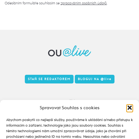
Odesláním formuláře souhlasím se
zpracováním osobních údajů
.
STAŇ SE REDAKTOREM
BLOGUJ NA
@live
Tady to taky žije
Spravovat Souhlas s cookies
Abychom poskytli co nejlepší služby, používáme k ukládání a/nebo přístupu k
informacím o zařízení, technologie jako jsou soubory cookies. Souhlas s
těmito technologiemi nám umožní zpracovávat údaje, jako je chování při
procházení nebo jedinečná ID na tomto webu. Nesouhlas nebo odvolání