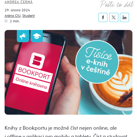
Pošli to dál
ANDREA ČERNÁ
29. února 2024
Aréna OU
,
Student
2 min.
Knihy z Bookportu je možné číst nejen online, ale
i offline v aplikaci pro mobily a tablety. Číst a studovat