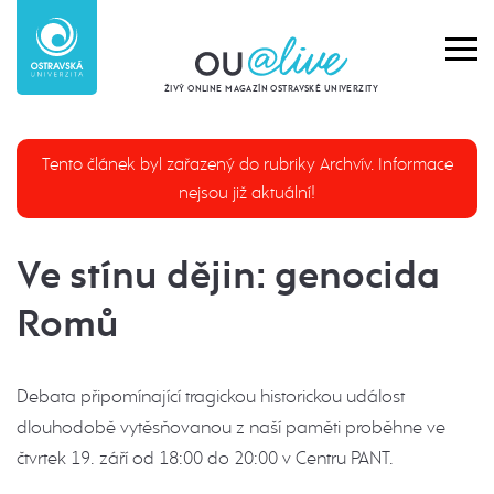
ŽIVÝ ONLINE MAGAZÍN OSTRAVSKÉ UNIVERZITY
Tento článek byl zařazený do rubriky Archvív. Informace
nejsou již aktuální!
Ve stínu dějin: genocida
Romů
Debata připomínající tragickou historickou událost
dlouhodobě vytěsňovanou z naší paměti proběhne ve
čtvrtek 19. září od 18:00 do 20:00 v Centru PANT.