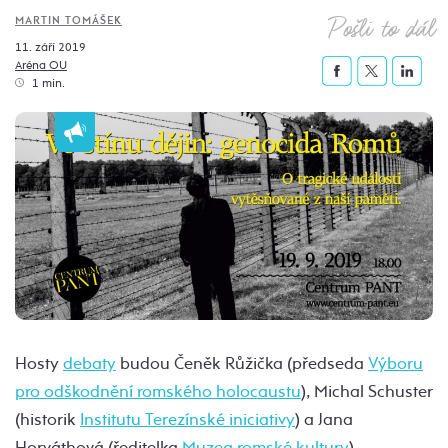
Pošli to dál
MARTIN TOMÁŠEK
11. září 2019
Aréna OU
1 min.
Hosty
debaty
budou Čeněk Růžička (předseda
Výboru
pro odškodnění romského holocaustu
), Michal Schuster
(historik
Institutu Terezínské iniciativy
) a Jana
Horváthová (ředitelka
Muzea romské kultury
).