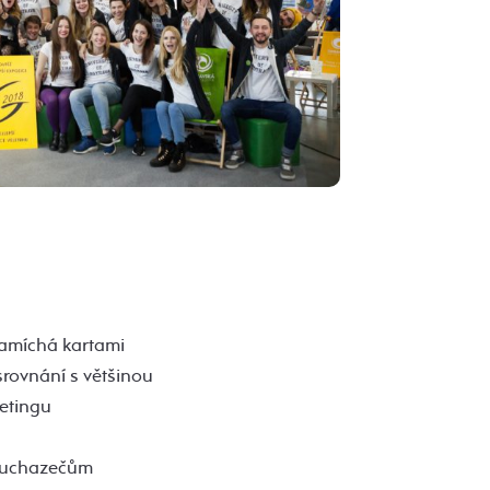
zamíchá kartami
srovnání s většinou
etingu
ří uchazečům