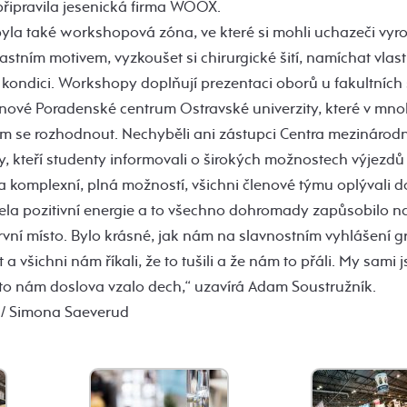
připravila jesenická firma WOOX.
byla také workshopová zóna, ve které si mohli uchazeči vyro
stním motivem, vyzkoušet si chirurgické šití, namíchat vlas
ou kondici. Workshopy doplňují prezentaci oborů u fakultních
 nové Poradenské centrum Ostravské univerzity, které v mn
se rozhodnout. Nechyběli ani zástupci Centra mezinárodn
y, kteří studenty informovali o širokých možnostech výjezdů
a komplexní, plná možností, všichni členové týmu oplývali 
šela pozitivní energie a to všechno dohromady zapůsobilo na
rvní místo. Bylo krásné, jak nám na slavnostním vyhlášení g
t a všichni nám říkali, že to tušili a že nám to přáli. My sami j
sto nám doslova vzalo dech,“ uzavírá Adam Soustružník.
 / Simona Saeverud