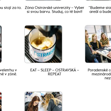
 stojí za to.
Zóna Ostravské univerzity – Vyber
“Budeme sta
si svou barvu. Studuj, co tě baví!
areál a bud
veletrhu v
EAT – SLEEP – OSTRAVSKÁ –
Poradenské 
ně v zóně.
REPEAT
mezinárodn
nez