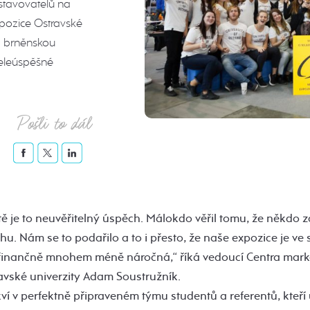
ystavovatelů na
pozice Ostravské
ta brněnskou
veleúspěšné
Pošli to dál
tě je to neuvěřitelný úspěch. Málokdo věřil tomu, že někdo 
hu. Nám se to podařilo a to i přesto, že naše expozice je ve 
t finančně mnohem méně náročná,“ říká vedoucí Centra mark
vské univerzity Adam Soustružník.
kví v perfektně připraveném týmu studentů a referentů, kte