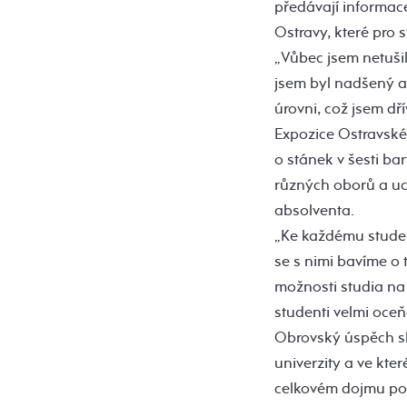
předávají informace
Ostravy, které pro 
„Vůbec jsem netušil
jsem byl nadšený a
úrovni, což jsem dř
Expozice Ostravské
o stánek v šesti bar
různých oborů a uc
absolventa.
„Ke každému studen
se s nimi bavíme o t
možnosti studia na 
studenti velmi oceň
Obrovský úspěch skl
univerzity a ve kt
celkovém dojmu podí