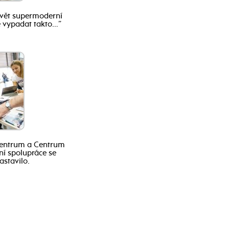
vět supermoderní
e vypadat takto…”
centrum a Centrum
í spolupráce se
astavilo.