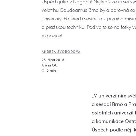
Úspěch jako v Naganu! Nejlepší ze tří set v
veletrhu Gaudeamus Brno byla barevná ex
univerzity. Po letech sestřelila z prvního mís
a pražskou techniku. Podívejte se na fotky 
expozice!
ANDREA SVOBODOVÁ
25. října 2018
Aréna OU
2 min.
„V univerzitním svě
a sesadí Brno a Pra
ostatních univerzi
a komunikace Ostra
Úspěch podle něj t