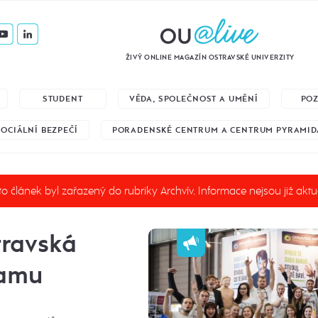
ŽIVÝ ONLINE MAGAZÍN OSTRAVSKÉ UNIVERZITY
STUDENT
VĚDA, SPOLEČNOST A UMĚNÍ
PO
SOCIÁLNÍ BEZPEČÍ
PORADENSKÉ CENTRUM A CENTRUM PYRAMID
o článek byl zařazený do rubriky Archvív. Informace nejsou již aktu
travská
eamu