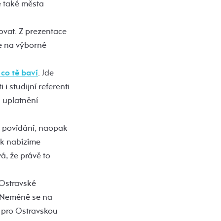
e také města
ovat. Z prezentace
de na výborné
 co tě baví
. Jde
i studijní referenti
 uplatnění
í povídání, naopak
pak nabízíme
á, že právě to
 Ostravské
. Neméně se na
é pro Ostravskou