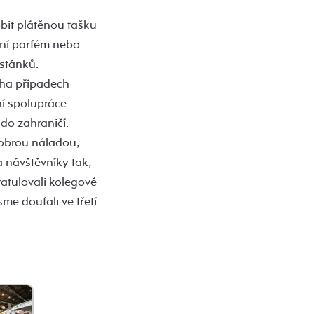
bit plátěnou tašku
tní parfém nebo
 stánků.
oha případech
í spolupráce
 do zahraničí.
dobrou náladou,
 návštěvníky tak,
ratulovali kolegové
sme doufali ve třetí