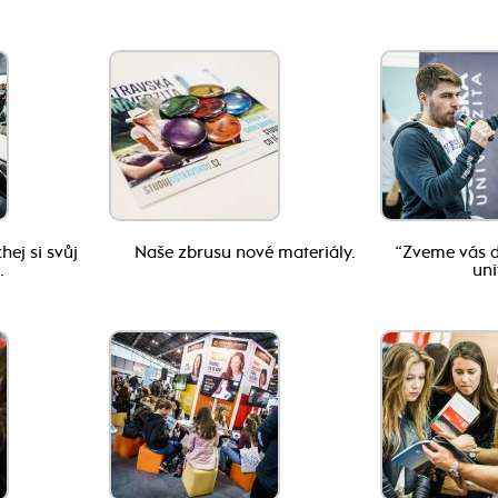
ej si svůj
Naše zbrusu nové materiály.
“Zveme vás 
.
uni