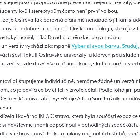
, stejně jako v propracované prezentaci nejen univerzity, al
studenty kvůli stereotypům často není první volbou.
, že je Ostrava tak barevná a ani mě nenapadlo jít tam stud
 pravděpodobně si podám přihlášku na biologii, která je z
íve taky netušil,“ říká David z brněnského gymnázia.
 univerzity vychází z kampaně
Vyber si svou barvu. Studuj,
vách šesti fakult Ostravské univerzity, u kterých jsou studenti 
hazeči se zde dozví vše o přijímačkách, studiu i možnostech
tovi přistupujeme individuálně, nemáme žádné univerzáln
om, co je baví a co by chtěli v životě dělat. Podle toho jim 
Ostravské univerzitě,“ vysvětluje Adam Soustružník a dodáv
ovali.
ízela i kavárna IKEA Ostrava, která byla součástí expozice
eré si návštěvníci mohli odpočinout v pohodlných sedačkách
lely i zbrusu nová trička a mikiny originálních střihů, kter