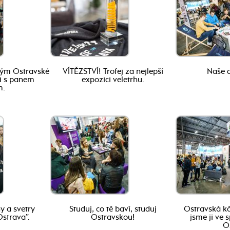
ým Ostravské
VÍTĚZSTVÍ! Trofej za nejlepší
Naše c
 i s panem
expozici veletrhu.
m.
y a svetry
Studuj, co tě baví, studuj
Ostravská ká
Ostrava”.
Ostravskou!
jsme ji ve 
O