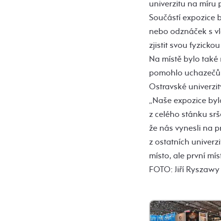
univerzitu na míru 
Součástí expozice 
nebo odznáček s vla
zjistit svou fyzick
Na místě bylo také
pomohlo uchazečům 
Ostravské univerzit
„Naše expozice byl
z celého stánku sr
že nás vynesli na p
z ostatních univerzi
místo, ale první mí
FOTO: Jiří Ryszawy