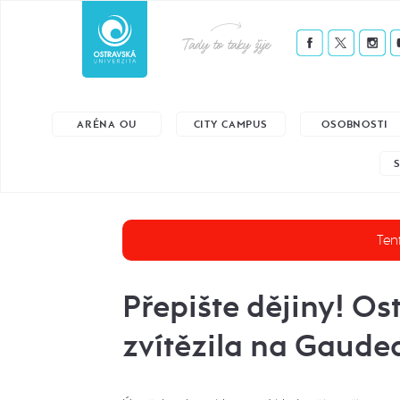
Tady to taky žije
ARÉNA OU
CITY CAMPUS
OSOBNOSTI
Tent
Přepište dějiny! Os
zvítězila na Gaud