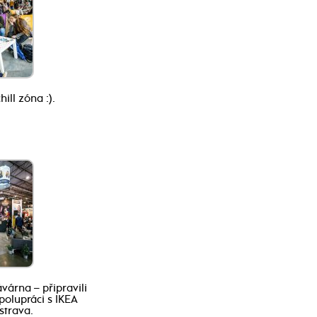
hill zóna :).
várna – připravili
spolupráci s IKEA
strava.