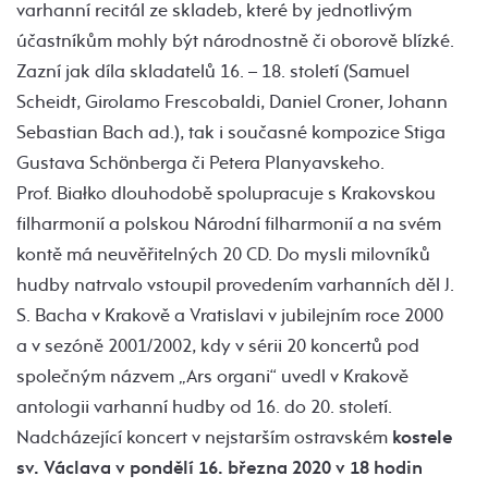
varhanní recitál ze skladeb, které by jednotlivým
účastníkům mohly být národnostně či oborově blízké.
Zazní jak díla skladatelů 16. – 18. století (Samuel
Scheidt, Girolamo Frescobaldi, Daniel Croner, Johann
Sebastian Bach ad.), tak i současné kompozice Stiga
Gustava Schönberga či Petera Planyavskeho.
Prof. Białko dlouhodobě spolupracuje s Krakovskou
filharmonií a polskou Národní filharmonií a na svém
kontě má neuvěřitelných 20 CD. Do mysli milovníků
hudby natrvalo vstoupil provedením varhanních děl J.
S. Bacha v Krakově a Vratislavi v jubilejním roce 2000
a v sezóně 2001/2002, kdy v sérii 20 koncertů pod
společným názvem „Ars organi“ uvedl v Krakově
antologii varhanní hudby od 16. do 20. století.
Nadcházející koncert v nejstarším ostravském
kostele
sv. Václava v pondělí 16. března 2020 v 18 hodin