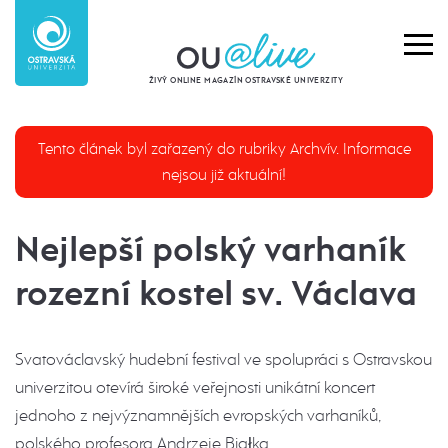
ŽIVÝ ONLINE MAGAZÍN OSTRAVSKÉ UNIVERZITY
Tento článek byl zařazený do rubriky Archvív. Informace
nejsou již aktuální!
Nejlepší polský varhaník
rozezní kostel sv. Václava
Svatováclavský hudební festival ve spolupráci s Ostravskou
univerzitou otevírá široké veřejnosti unikátní koncert
jednoho z nejvýznamnějších evropských varhaníků,
polského profesora Andrzeje Białka.