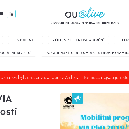
ŽIVÝ ONLINE MAGAZÍN OSTRAVSKÉ UNIVERZITY
STUDENT
VĚDA, SPOLEČNOST A UMĚNÍ
PO
SOCIÁLNÍ BEZPEČÍ
PORADENSKÉ CENTRUM A CENTRUM PYRAMID
o článek byl zařazený do rubriky Archvív. Informace nejsou již aktu
VIA
ostí