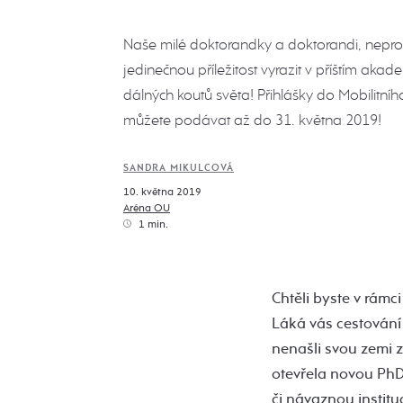
Naše milé doktorandky a doktorandi, nepr
jedinečnou příležitost vyrazit v příštím aka
dálných koutů světa! Přihlášky do Mobilitní
můžete podávat až do 31. května 2019!
SANDRA MIKULCOVÁ
10. května 2019
Aréna OU
1 min.
Chtěli byste v rámc
Láká vás cestování
nenašli svou zemi 
otevřela novou PhD 
či návaznou institu