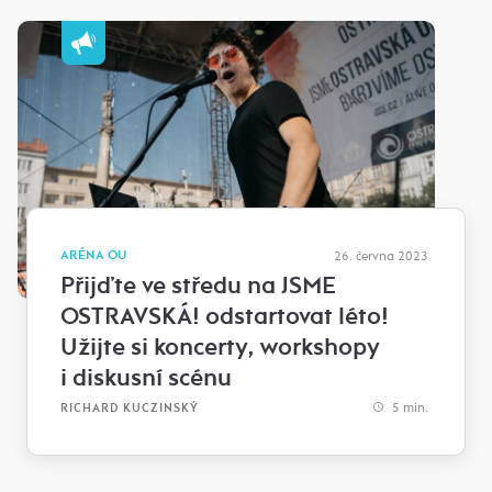
ARÉNA OU
26. června 2023
Přijďte ve středu na JSME
OSTRAVSKÁ! odstartovat léto!
Užijte si koncerty, workshopy
i diskusní scénu
5 min.
RICHARD KUCZINSKÝ