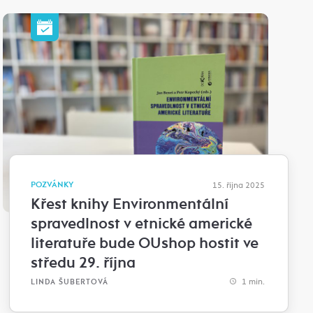
POZVÁNKY
15. října 2025
Křest knihy Environmentální
spravedlnost v etnické americké
literatuře bude OUshop hostit ve
středu 29. října
1 min.
LINDA ŠUBERTOVÁ