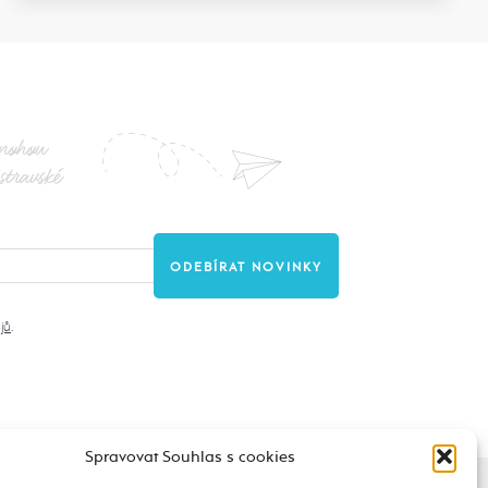
nohou
stravské
jů
.
Spravovat Souhlas s cookies