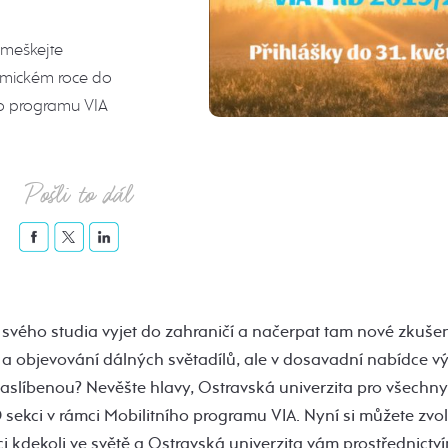
omeškejte
demickém roce do
ho programu VIA
Pošli to dál
i svého studia vyjet do zahraničí a načerpat tam nové zkušen
 a objevování dálných světadílů, ale v dosavadní nabídce v
zaslíbenou? Nevěšte hlavy, Ostravská univerzita pro všechn
sekci v rámci Mobilitního programu VIA. Nyní si můžete zvoli
ci kdekoli ve světě a Ostravská univerzita vám prostřednictv