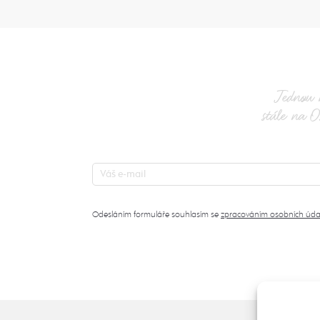
Jednou 
stále na O
Odesláním formuláře souhlasím se
zpracováním osobních úda