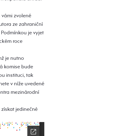
 vámi zvolené
utora ze zahraniční
. Podmínkou je vyjet
ickém roce
mž je nutno
vá komise bude
 instituci, tak
nete v níže uvedené
Centra mezinárodní
 získat jedinečné