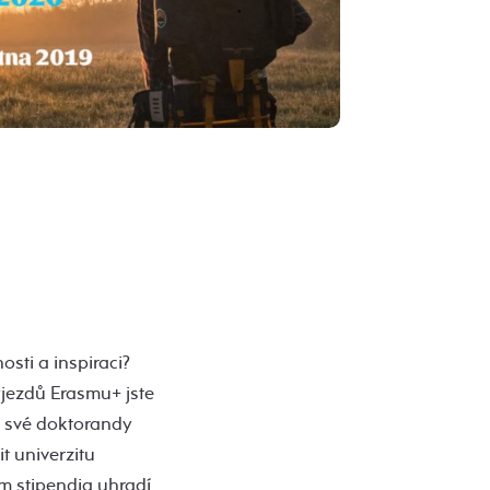
osti a inspiraci?
ýjezdů Erasmu+ jste
y své doktorandy
t univerzitu
ím stipendia uhradí