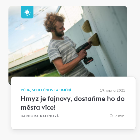
VĚDA, SPOLEČNOST A UMĚNÍ
19. srpna 2021
Hmyz je fajnovy, dostaňme ho do
města více!
7 min.
BARBORA KALINOVÁ