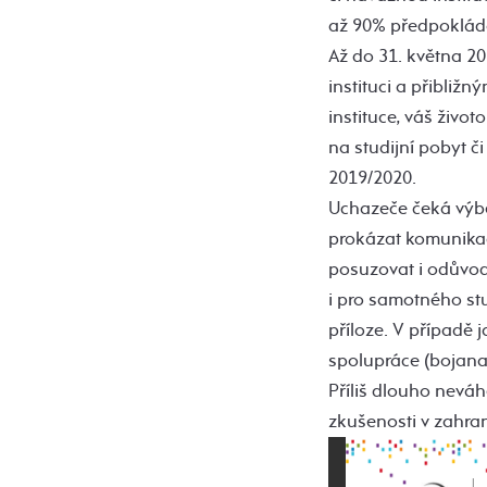
až 90% předpoklád
Až do 31. května 2
instituci a přibliž
instituce, váš živo
na studijní pobyt č
2019/2020.
Uchazeče čeká výběr
prokázat komunikač
posuzovat i odůvodn
i pro samotného st
příloze. V případě 
spolupráce (bojana
Příliš dlouho neváh
zkušenosti v zahran