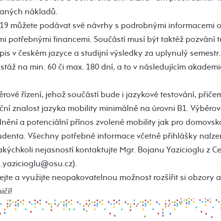
aných nákladů.
019 můžete podávat své návrhy s podrobnými informacemi o
nými potřebnými financemi. Součástí musí být taktéž pozvání t
topis v českém jazyce a studijní výsledky za uplynulý semestr
i stáž na min. 60 či max. 180 dní, a to v následujícím akadem
ové řízení, jehož součástí bude i jazykové testování, přiče
ní znalost jazyka mobility minimálně na úrovni B1. Výběro
ění a potenciální přínos zvolené mobility jak pro domovskou
udenta. Všechny potřebné informace včetně přihlášky nalze
jakýchkoli nejasností kontaktujte Mgr. Bojanu Yazicioglu z 
.yazicioglu@osu.cz).
ejte a využijte neopakovatelnou možnost rozšířit si obzory a
ičí!