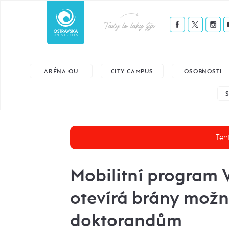
Tady to taky žije
ARÉNA OU
CITY CAMPUS
OSOBNOSTI
Tent
Mobilitní program 
otevírá brány možn
doktorandům