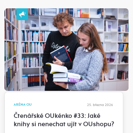
ARÉNA OU
25. března 2026
Čtenářské OUkénko #33: Jaké
knihy si nenechat ujít v OUshopu?