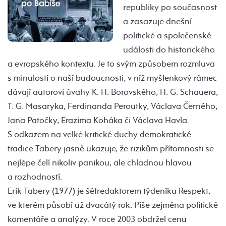
republiky po současnost
a zasazuje dnešní
politické a společenské
události do historického
a evropského kontextu. Je to svým způsobem rozmluva
s minulostí o naší budoucnosti, v níž myšlenkový rámec
dávají autorovi úvahy K. H. Borovského, H. G. Schauera,
T. G. Masaryka, Ferdinanda Peroutky, Václava Černého,
Jana Patočky, Erazima Koháka či Václava Havla.
S odkazem na velké kritické duchy demokratické
tradice Tabery jasně ukazuje, že rizikům přítomnosti se
nejlépe čelí nikoliv panikou, ale chladnou hlavou
a rozhodností.
Erik Tabery (1977) je šéfredaktorem týdeníku Respekt,
ve kterém působí už dvacátý rok. Píše zejména politické
komentáře a analýzy. V roce 2003 obdržel cenu