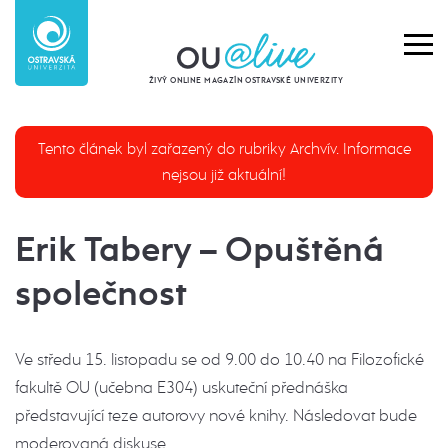
ŽIVÝ ONLINE MAGAZÍN OSTRAVSKÉ UNIVERZITY
Tento článek byl zařazený do rubriky Archvív. Informace
nejsou již aktuální!
Erik Tabery – Opuštěná
společnost
Ve středu 15. listopadu se od 9.00 do 10.40 na Filozofické
fakultě OU (učebna E304) uskuteční přednáška
představující teze autorovy nové knihy. Následovat bude
moderovaná diskuse.