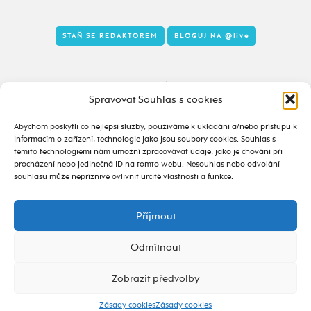
STAŇ SE REDAKTOREM
BLOGUJ NA
@live
Tady to taky žije
Spravovat Souhlas s cookies
Abychom poskytli co nejlepší služby, používáme k ukládání a/nebo přístupu k
informacím o zařízení, technologie jako jsou soubory cookies. Souhlas s
těmito technologiemi nám umožní zpracovávat údaje, jako je chování při
procházení nebo jedinečná ID na tomto webu. Nesouhlas nebo odvolání
souhlasu může nepříznivě ovlivnit určité vlastnosti a funkce.
Příjmout
2020 - 2026 ©
alive.osu.cz
- ISSN 2695-0022
design od
Odmítnout
Zobrazit předvolby
Zásady cookies
Zásady cookies