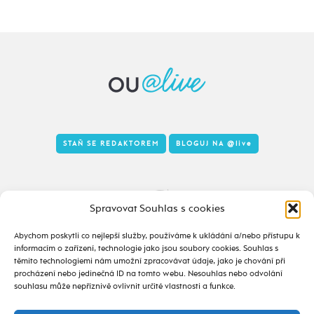
STAŇ SE REDAKTOREM
BLOGUJ NA
@live
Tady to taky žije
Spravovat Souhlas s cookies
Abychom poskytli co nejlepší služby, používáme k ukládání a/nebo přístupu k
informacím o zařízení, technologie jako jsou soubory cookies. Souhlas s
těmito technologiemi nám umožní zpracovávat údaje, jako je chování při
procházení nebo jedinečná ID na tomto webu. Nesouhlas nebo odvolání
souhlasu může nepříznivě ovlivnit určité vlastnosti a funkce.