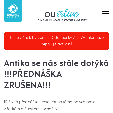
ŽIVÝ ONLINE MAGAZÍN OSTRAVSKÉ UNIVERZITY
Tento článek byl zařazený do rubriky Archvív. Informace
nejsou již aktuální!
Antika se nás stále dotýká
!!!PŘEDNÁŠKA
ZRUŠENA!!!
Již čtvrtá přednáška, tentokrát na téma polychromie
v řeckém a římském sochařství