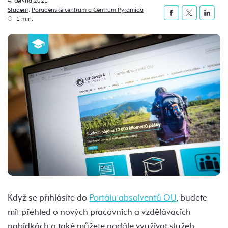
4. června 2021
Student
,
Poradenské centrum a Centrum Pyramida
1 min.
Když se přihlásíte do
Portálu absolventů OU
, budete
mít přehled o nových pracovních a vzdělávacích
nabídkách a také můžete nadále využívat služeb