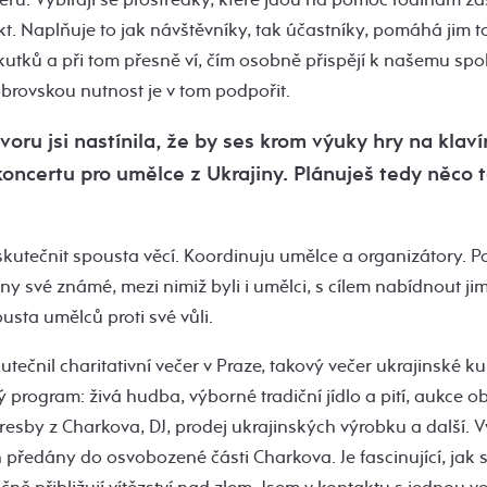
. Naplňuje to jak návštěvníky, tak účastníky, pomáhá jim to ž
utků a při tom přesně ví, čím osobně přispějí k našemu spol
brovskou nutnost je v tom podpořit.
oru jsi nastínila, že by ses krom výuky hry na klaví
koncertu pro umělce z Ukrajiny. Plánuješ tedy něco
kutečnit spousta věcí. Koordinuju umělce a organizátory. Po
y své známé, mezi nimiž byli i umělci, s cílem nabídnout j
usta umělců proti své vůli.
utečnil charitativní večer v Praze, takový večer ukrajinské ku
rý program: živá hudba, výborné tradiční jídlo a pití, aukce 
esby z Charkova, DJ, prodej ukrajinských výrobku a další. 
 předány do osvobozené části Charkova. Je fascinující, jak se