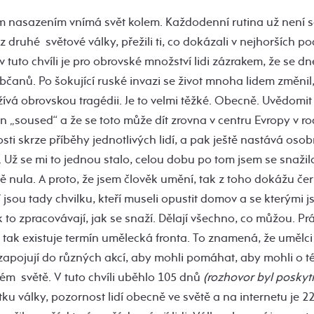
ým nasazením vnímá svět kolem. Každodenní rutina už není s
z druhé světové války, přežili ti, co dokázali v nejhorších 
v tuto chvíli je pro obrovské množství lidi zázrakem, že se dn
bčanů. Po šokující ruské invazi se život mnoha lidem změnil,
ívá obrovskou tragédii. Je to velmi těžké. Obecně. Uvědomit 
 „soused“ a že se toto může dít zrovna v centru Evropy v roc
osti skrze příběhy jednotlivých lidí, a pak ještě nastává osobn
Už se mi to jednou stalo, celou dobu po tom jsem se snažila 
dě nula. A proto, že jsem člověk umění, tak z toho dokážu čer
í jsou tady chvilku, kteří museli opustit domov a se kterými 
 to zpracovávají, jak se snaží. Dělají všechno, co můžou. P
tak existuje termín umělecká fronta. To znamená, že umělci
zapojují do různých akcí, aby mohli pomáhat, aby mohli o té
elém světě. V tuto chvíli uběhlo 105 dnů
(rozhovor byl poskyt
ku války, pozornost lidí obecně ve světě a na internetu je 22