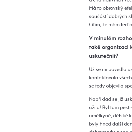
Má to obrovský efekt
součástí dobrých sk
Cítím, že mám teď o
V minulém rozhov
také organizaci 
uskutečnit?
Už se mi povedla us
kontaktovala všechn
se tedy objevila spo
Například se již usk
užila! Byl tam pest
umělkyně, dětské kr
byly hned další den