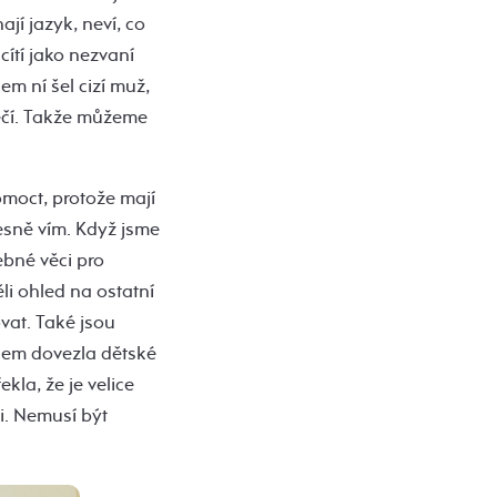
jí jazyk, neví, co
cítí jako nezvaní
em ní šel cizí muž,
zpečí. Takže můžeme
omoct, protože mají
řesně vím. Když jsme
ebné věci pro
ěli ohled na ostatní
ovat. Také jsou
sem dovezla dětské
kla, že je velice
i. Nemusí být