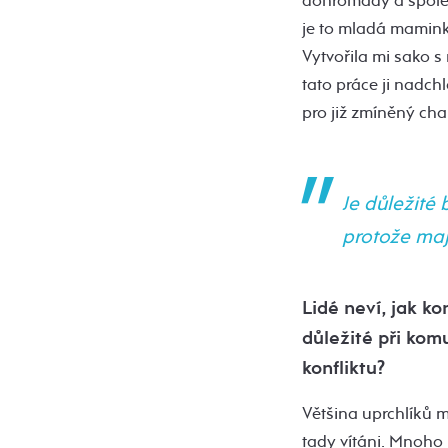
dohromady a společn
je to mladá mamink
Vytvořila mi sako s
tato práce ji nadch
pro již zmíněný char
Je důležité
protože mají
Lidé neví, jak ko
důležité při kom
konfliktu?
Většina uprchlíků mi
tady vítáni. Mnoho l