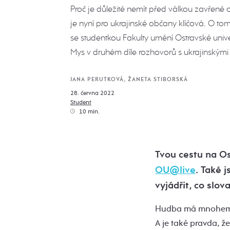
Proč je důležité nemít před válkou zavřené
je nyní pro ukrajinské občany klíčová. O tom
se studentkou Fakulty umění Ostravské univ
Mys v druhém díle rozhovorů s ukrajinskými 
JANA PERUTKOVÁ, ŽANETA STIBORSKÁ
28. června 2022
Student
10 min.
Tvou cestu na Os
OU@live
. Také 
vyjádřit, co slov
Hudba má mnohem hlu
A je také pravda, ž