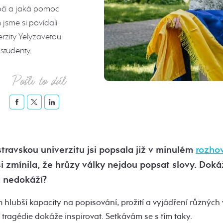
 oči a jaká pomoc
 jsme si povídali
erzity Yelyzavetou
studenty.
Pošli to dál
travskou univerzitu jsi popsala již v minulém
rozho
jsi zmínila, že hrůzy války nejdou popsat slovy. Dok
a nedokáží?
bší kapacity na popisování, prožití a vyjádření různých vn
e tragédie dokáže inspirovat. Setkávám se s tím taky.