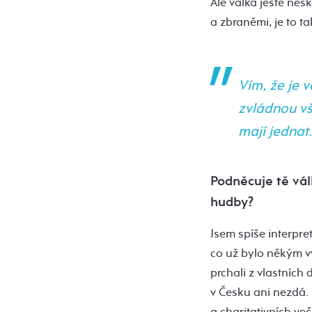
Ale válka ještě nesk
a zbraněmi, je to t
Vím, že je v
zvládnou vš
mají jednat.
Podněcuje tě vál
hudby?
Jsem spíše interpre
co už bylo někým vyt
prchali z vlastních
v Česku ani nezdá. 
a charitativních ve