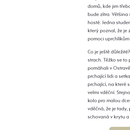
domů, kde jim třeba
bude zítra. Většina 
hosté. Jedna student
který poznal, že je 
pomoci uprchlíkům a
Co je ještě důležit
strach. Těžko se to 
pomáhali v Ostravě 
prchající lidi a set
prchající, na které 
velmi vděční. Stej
kolo pro malou dcerk
vděčná, že je tady,
schovaná v krytu a n