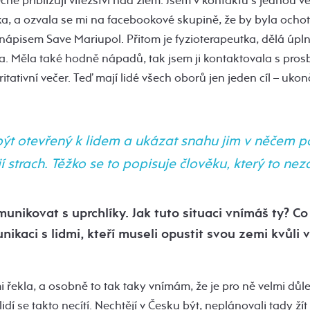
ě přibližují vítězství nad zlem. Jsem v kontaktu s jednou ve
a, a ozvala se mi na facebookové skupině, že by byla och
 nápisem Save Mariupol. Přitom je fyzioterapeutka, dělá úpln
la. Měla také hodně nápadů, tak jsem ji kontaktovala s prosb
itativní večer. Teď mají lidé všech oborů jen jeden cíl – ukonč
 být otevřený k lidem a ukázat snahu jim v něčem 
 strach. Těžko se to popisuje člověku, který to neza
munikovat s uprchlíky. Jak tuto situaci vnímáš ty? Co
unikaci s lidmi, kteří museli opustit svou zemi kvůli
 řekla, a osobně to tak taky vnímám, že je pro ně velmi důlež
idí se takto necítí. Nechtějí v Česku být, neplánovali tady žít 