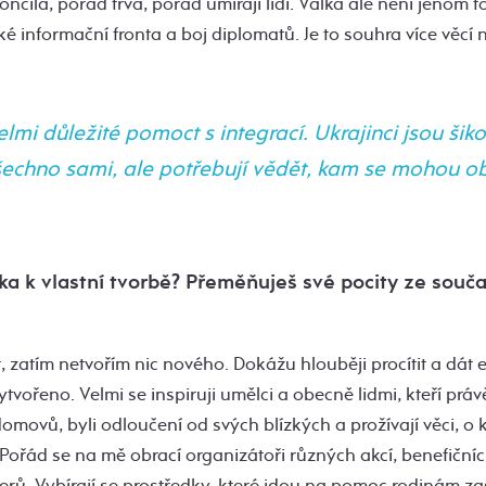
ončila, pořád trvá, pořád umírají lidi. Válka ale není jenom to
aké informační fronta a boj diplomatů. Je to souhra více věcí
elmi důležité pomoct s integrací. Ukrajinci jsou šiko
echno sami, ale potřebují vědět, kam se mohou obr
ka k vlastní tvorbě? Přeměňuješ své pocity ze souč
t, zatím netvořím nic nového. Dokážu hlouběji procítit a dát 
vořeno. Velmi se inspiruji umělci a obecně lidmi, kteří právě 
 domovů, byli odloučení od svých blízkých a prožívají věci, o
Pořád se na mě obrací organizátoři různých akcí, benefiční
čerů. Vybírají se prostředky, které jdou na pomoc rodinám 