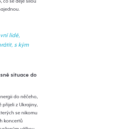
, co se děje silou
 najednou.
vní lidé,
átit, s kým
asné situace do
energii do něčeho,
přijeli z Ukrajiny,
 kterých se nikomu
ch koncertů
zasaženým válkou.