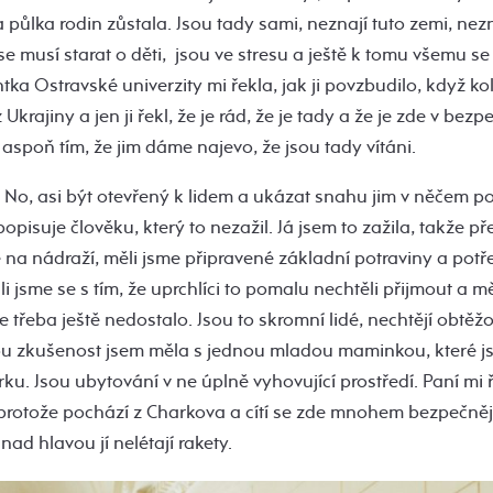
 půlka rodin zůstala. Jsou tady sami, neznají tuto zemi, nezna
se musí starat o děti, jsou ve stresu a ještě k tomu všemu se 
ka Ostravské univerzity mi řekla, jak ji povzbudilo, když kol
z Ukrajiny a jen ji řekl, že je rád, že je tady a že je zde v be
spoň tím, že jim dáme najevo, že jsou tady vítáni.
é? No, asi být otevřený k lidem a ukázat snahu jim v něčem p
popisuje člověku, který to nezažil. Já jsem to zažila, takže p
na nádraží, měli jsme připravené základní potraviny a potř
kali jsme se s tím, že uprchlíci to pomalu nechtěli přijmout a m
se třeba ještě nedostalo. Jsou to skromní lidé, nechtějí obtěž
nou zkušenost jsem měla s jednou mladou maminkou, které j
u. Jsou ubytování v ne úplně vyhovující prostředí. Paní mi ře
 protože pochází z Charkova a cítí se zde mnohem bezpečněj
ad hlavou jí nelétají rakety.