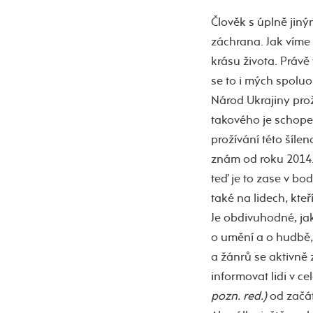
Člověk s úplně jin
záchrana. Jak víme 
krásu života. Právě 
se to i mých spoluo
Národ Ukrajiny prož
takového je schopen
prožívání této šílen
znám od roku 2014. 
teď je to zase v bo
také na lidech, kteř
Je obdivuhodné, jak
o umění a o hudbě, 
a žánrů se aktivně 
informovat lidi v c
pozn. red.)
od začát