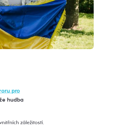
voru pro
áže hudba
itřních záležitostí.