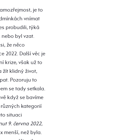
amozřejmost, je to
podmínkách vnímat
es probudili, týká
 nebo byl vzat.
si, že něco
e 2022. Další věc je
í krize, však už to
žít klidný život,
pat. Pozoruju to
jsem se tady setkala.
rávě když se bavíme
 různých kategorií
to situaci
nut 9. června 2022,
x menší, než byla.