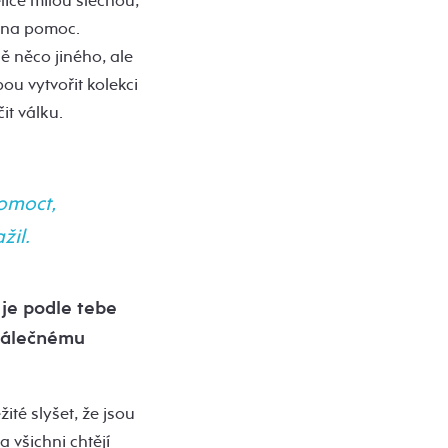
lice milou slečnou,
otna pomoc.
ě něco jiného, ale
ou vytvořit kolekci
it válku.
pomoct,
žil.
 je podle tebe
 válečnému
ité slyšet, že jsou
a všichni chtějí