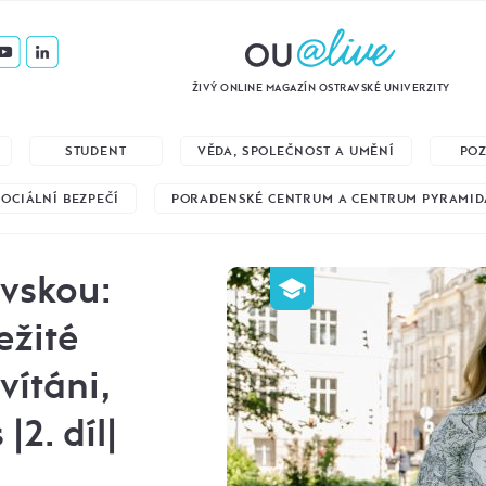
ŽIVÝ ONLINE MAGAZÍN OSTRAVSKÉ UNIVERZITY
STUDENT
VĚDA, SPOLEČNOST A UMĚNÍ
PO
SOCIÁLNÍ BEZPEČÍ
PORADENSKÉ CENTRUM A CENTRUM PYRAMID
avskou:
ežité
vítáni,
|2. díl|