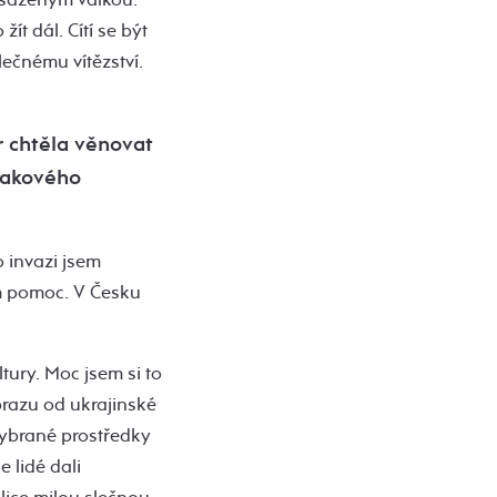
ít dál. Cítí se být
ečnému vítězství.
r chtěla věnovat
 takového
 invazi jsem
im pomoc. V Česku
ltury. Moc jsem si to
obrazu od ukrajinské
Vybrané prostředky
 lidé dali