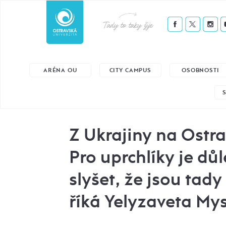
Tady to taky žije
ARÉNA OU
CITY CAMPUS
OSOBNOSTI
Z Ukrajiny na Ostr
Pro uprchlíky je důl
slyšet, že jsou tady 
říká Yelyzaveta Mys 