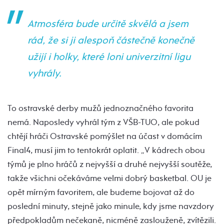
Atmosféra bude určitě skvělá a jsem
rád, že si ji alespoň částečně konečně
užijí i holky, které loni univerzitní ligu
vyhrály.
To ostravské derby mužů jednoznačného favorita
nemá. Naposledy vyhrál tým z VŠB-TUO, ale pokud
chtějí hráči Ostravské pomýšlet na účast v domácím
Final4, musí jim to tentokrát oplatit. „V kádrech obou
týmů je plno hráčů z nejvyšší a druhé nejvyšší soutěže,
takže všichni očekáváme velmi dobrý basketbal. OU je
opět mírným favoritem, ale budeme bojovat až do
poslední minuty, stejně jako minule, kdy jsme navzdory
předpokladům nečekaně, nicméně zaslouženě, zvítězili.