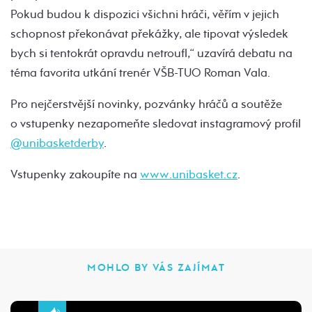
Pokud budou k dispozici všichni hráči, věřím v jejich
schopnost překonávat překážky, ale tipovat výsledek
bych si tentokrát opravdu netroufl,“ uzavírá debatu na
téma favorita utkání trenér VŠB-TUO Roman Vala.
Pro nejčerstvější novinky, pozvánky hráčů a soutěže
o vstupenky nezapomeňte sledovat instagramový profil
@unibasketderby
.
Vstupenky zakoupíte na
www.unibasket.cz
.
MOHLO BY VÁS ZAJÍMAT