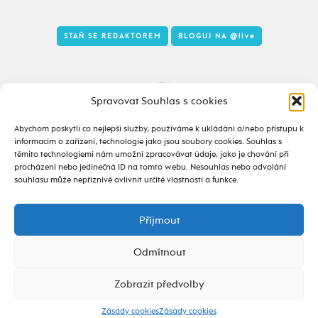
STAŇ SE REDAKTOREM
BLOGUJ NA
@live
Tady to taky žije
Spravovat Souhlas s cookies
Abychom poskytli co nejlepší služby, používáme k ukládání a/nebo přístupu k
informacím o zařízení, technologie jako jsou soubory cookies. Souhlas s
těmito technologiemi nám umožní zpracovávat údaje, jako je chování při
procházení nebo jedinečná ID na tomto webu. Nesouhlas nebo odvolání
souhlasu může nepříznivě ovlivnit určité vlastnosti a funkce.
Příjmout
2020 - 2026 ©
alive.osu.cz
- ISSN 2695-0022
design od
Odmítnout
Zobrazit předvolby
Zásady cookies
Zásady cookies