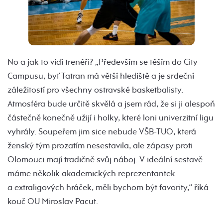
No a jak to vidí trenéři? „Především se těším do City
Campusu, byť Tatran má větší hlediště a je srdeční
záležitostí pro všechny ostravské basketbalisty.
Atmosféra bude určitě skvělá a jsem rád, že si ji alespoň
částečně konečně užijí i holky, které loni univerzitní ligu
vyhrály. Soupeřem jim sice nebude VŠB-TUO, která
ženský tým prozatím nesestavila, ale zápasy proti
Olomouci mají tradičně svůj náboj. V ideální sestavě
máme několik akademických reprezentantek
a extraligových hráček, měli bychom být favority,“ říká
kouč OU Miroslav Pacut.