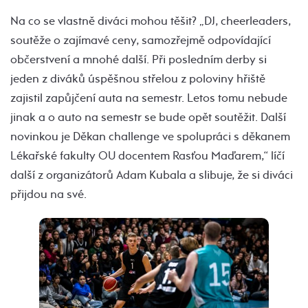
Na co se vlastně diváci mohou těšit? „DJ, cheerleaders,
soutěže o zajímavé ceny, samozřejmě odpovídající
občerstvení a mnohé další. Při posledním derby si
jeden z diváků úspěšnou střelou z poloviny hřiště
zajistil zapůjčení auta na semestr. Letos tomu nebude
jinak a o auto na semestr se bude opět soutěžit. Další
novinkou je Děkan challenge ve spolupráci s děkanem
Lékařské fakulty OU docentem Rasťou Maďarem,“ líčí
další z organizátorů Adam Kubala a slibuje, že si diváci
přijdou na své.