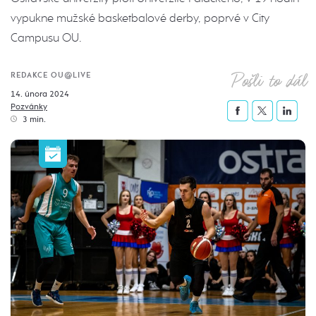
vypukne mužské basketbalové derby, poprvé v City
Campusu OU.
Pošli to dál
REDAKCE OU@LIVE
14. února 2024
Pozvánky
3 min.