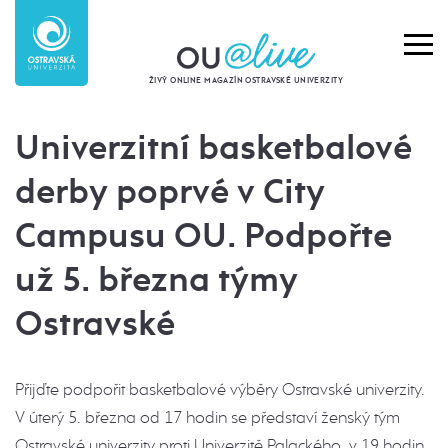
ŽIVÝ ONLINE MAGAZÍN OSTRAVSKÉ UNIVERZITY
Univerzitní basketbalové
derby poprvé v City
Campusu OU. Podpořte
už 5. března týmy
Ostravské
Přijďte podpořit basketbalové výběry Ostravské univerzity.
V úterý 5. března od 17 hodin se představí ženský tým
Ostravské univerzity proti Univerzitě Palackého, v 19 hodin