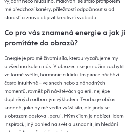
vyjádřit něco hlubšího. Malování se stalo protipólem
mé předchozí kariéry, příležitostí odpočinout si od
starostí a znovu objevit kreativní svobodu.
Co pro vás znamená energie a jak ji
promítáte do obrazů?
Energie je pro mě životní síla, kterou vyzařujeme my
a všechno kolem nás. V obrazech se ji snažím zachytit
ve formě světla, harmonie a klidu. Inspirace přichází
často intuitivně – ve snech nebo z náhodných
momentů, rovněž při návštěvách galerií, nejlépe
doplněných odborným výkladem. Tvorba je občas
snadná, jako by mě vedla vyšší síla, ale jindy se
s obrazem doslova „peru“. Mým cílem je nabízet lidem
inspiraci, jiný pohled na svět a usnadnit jim hledání