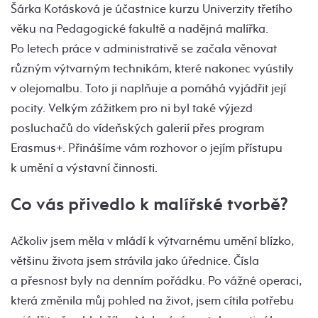
Šárka Kotásková je účastnice kurzu Univerzity třetího
věku na Pedagogické fakultě a nadějná malířka.
Po letech práce v administrativě se začala věnovat
různým výtvarným technikám, které nakonec vyústily
v olejomalbu. Toto ji naplňuje a pomáhá vyjádřit její
pocity. Velkým zážitkem pro ni byl také výjezd
posluchačů do vídeňských galerií přes program
Erasmus+. Přinášíme vám rozhovor o jejím přístupu
k umění a výstavní činnosti.
Co vás přivedlo k malířské tvorbě?
Ačkoliv jsem měla v mládí k výtvarnému umění blízko,
většinu života jsem strávila jako úřednice. Čísla
a přesnost byly na denním pořádku. Po vážné operaci,
která změnila můj pohled na život, jsem cítila potřebu