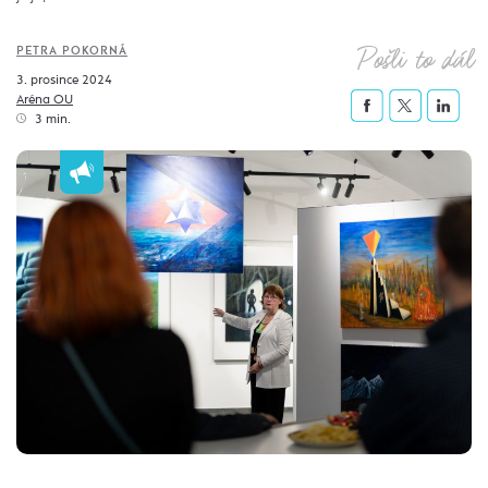
Pošli to dál
PETRA POKORNÁ
3. prosince 2024
Aréna OU
3 min.