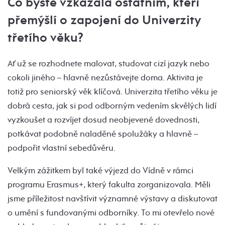
Co byste vzkázala ostatním, kteří
přemýšlí o zapojení do Univerzity
třetího věku?
Ať už se rozhodnete malovat, studovat cizí jazyk nebo
cokoli jiného – hlavně nezůstávejte doma. Aktivita je
totiž pro seniorský věk klíčová. Univerzita třetího věku je
dobrá cesta, jak si pod odborným vedením skvělých lidí
vyzkoušet a rozvíjet dosud neobjevené dovednosti,
potkávat podobně naladěné spolužáky a hlavně –
podpořit vlastní sebedůvěru.
Velkým zážitkem byl také výjezd do Vídně v rámci
programu Erasmus+, který fakulta zorganizovala. Měli
jsme příležitost navštívit významné výstavy a diskutovat
o umění s fundovanými odborníky. To mi otevřelo nové