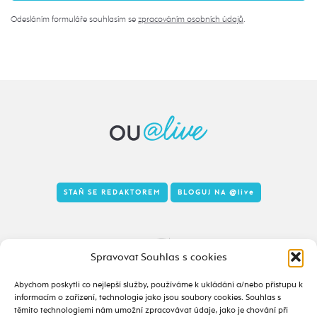
Odesláním formuláře souhlasím se
zpracováním osobních údajů
.
STAŇ SE REDAKTOREM
BLOGUJ NA
@live
Tady to taky žije
Spravovat Souhlas s cookies
Abychom poskytli co nejlepší služby, používáme k ukládání a/nebo přístupu k
informacím o zařízení, technologie jako jsou soubory cookies. Souhlas s
těmito technologiemi nám umožní zpracovávat údaje, jako je chování při