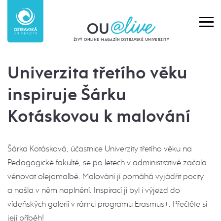
ŽIVÝ ONLINE MAGAZÍN OSTRAVSKÉ UNIVERZITY
Univerzita třetího věku
inspiruje Šárku
Kotáskovou k malování
Šárka Kotásková, účastnice Univerzity třetího věku na
Pedagogické fakultě, se po letech v administrativě začala
věnovat olejomalbě. Malování jí pomáhá vyjádřit pocity
a našla v něm naplnění. Inspirací jí byl i výjezd do
vídeňských galerií v rámci programu Erasmus+. Přečtěte si
její příběh!