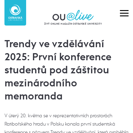
ŽIVÝ ONLINE MAGAZÍN OSTRAVSKÉ UNIVERZITY
Trendy ve vzdělávání
2025: První konference
studentů pod záštitou
mezinárodního
memoranda
V úterý 20. května se v reprezentativních prostorách
Ratibořského hradu v Polsku konala první studentská
konference s názvem Trendy ve vzdělávání, která proběhla