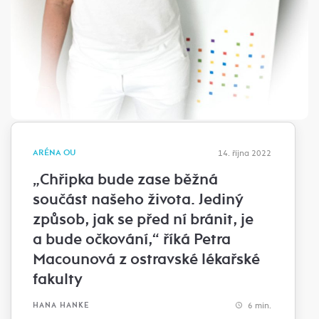
ARÉNA OU
14. října 2022
„Chřipka bude zase běžná
součást našeho života. Jediný
způsob, jak se před ní bránit, je
a bude očkování,“ říká Petra
Macounová z ostravské lékařské
fakulty
6 min.
HANA HANKE