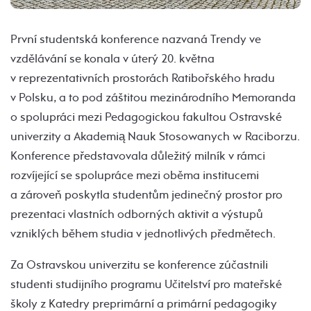
První studentská konference nazvaná Trendy ve
vzdělávání se konala v úterý 20. května
v reprezentativních prostorách Ratibořského hradu
v Polsku, a to pod záštitou mezinárodního Memoranda
o spolupráci mezi Pedagogickou fakultou Ostravské
univerzity a Akademią Nauk Stosowanych w Raciborzu.
Konference představovala důležitý milník v rámci
rozvíjející se spolupráce mezi oběma institucemi
a zároveň poskytla studentům jedinečný prostor pro
prezentaci vlastních odborných aktivit a výstupů
vzniklých během studia v jednotlivých předmětech.
Za Ostravskou univerzitu se konference zúčastnili
studenti studijního programu Učitelství pro mateřské
školy z Katedry preprimární a primární pedagogiky