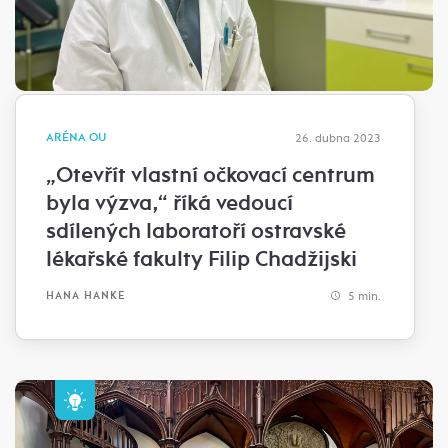
ARÉNA OU
26. dubna 2023
„Otevřít vlastní očkovací centrum
byla výzva,“ říká vedoucí
sdílených laboratoří ostravské
lékařské fakulty Filip Chadžijski
5 min.
HANA HANKE