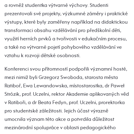
a rovněž studentka výtvarné výchovy. Studenti
prezentovali své projekty, výzkumné záměry i praktické
výstupy, které byly zaměřeny například na didaktickou
transformaci obsahu vzdělávání pro předškolní děti,
využití herních prvků a tvořivosti v edukačním procesu,
a také na výtvarné pojetí pohybového vzdělávání ve
vztahu k rozvoji dětské osobnosti.
Konferenci svou přítomností podpořili významní hosté,
mezi nimiž byli Grzegorz Swoboda, starosta města
Ratiboř, Ewa Lewandowska, místostarostka, dr Paweł
Strózik, prof. Uczelni, rektor Akademie aplikovaných věd
v Ratiboři, a dr Beata Fedyn, prof. Uczelni, prorektorka
pro studentské záležitosti. Jejich účast výrazně
umocnila význam této akce a potvrdila důležitost
mezinárodní spolupráce v oblasti pedagogického