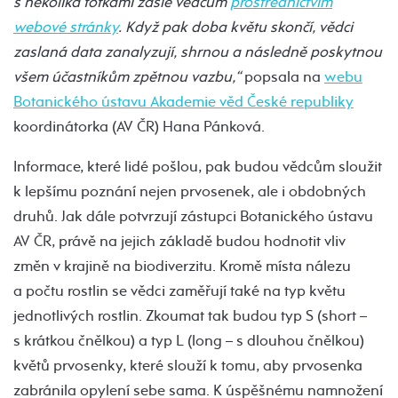
s několika fotkami zašle vědcům
prostřednictvím
webové stránky
. Když pak doba květu skončí, vědci
zaslaná data zanalyzují, shrnou a následně poskytnou
všem účastníkům zpětnou vazbu,“
popsala na
webu
Botanického ústavu Akademie věd České republiky
koordinátorka (AV ČR) Hana Pánková.
Informace, které lidé pošlou, pak budou vědcům sloužit
k lepšímu poznání nejen prvosenek, ale i obdobných
druhů. Jak dále potvrzují zástupci Botanického ústavu
AV ČR, právě na jejich základě budou hodnotit vliv
změn v krajině na biodiverzitu. Kromě místa nálezu
a počtu rostlin se vědci zaměřují také na typ květu
jednotlivých rostlin. Zkoumat tak budou typ S (short –
s krátkou čnělkou) a typ L (long – s dlouhou čnělkou)
květů prvosenky, které slouží k tomu, aby prvosenka
zabránila opylení sebe sama. K úspěšnému namnožení