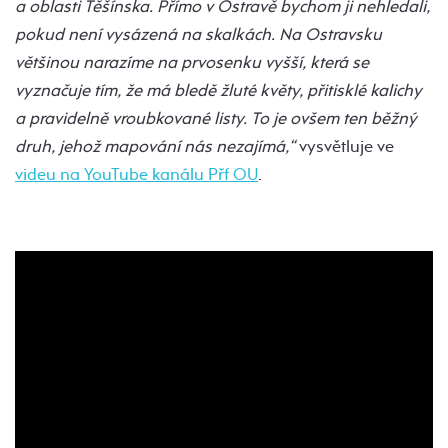
a oblasti Těšínska. Přímo v Ostravě bychom ji nehledali,
pokud není vysázená na skalkách. Na Ostravsku
většinou narazíme na prvosenku vyšší, která se
vyznačuje tím, že má bledě žluté květy, přitisklé kalichy
a pravidelně vroubkované listy. To je ovšem ten běžný
druh, jehož mapování nás nezajímá,“
vysvětluje ve
videu na YouTube kanálu Přf OU
.