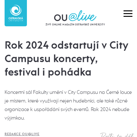
ŽIVÝ ONLINE MAGAZÍN OSTRAVSKÉ UNIVERZITY
Rok 2024 odstartují v City
Campusu koncerty,
festival i pohádka
Koncertní sál Fakulty umění v City Campusu na Černé louce
je místem, které využívají nejen hudebníci, ale také různé
organizace k uspořádání svých eventů. Rok 2024 nebude
výjimkou.
Pošli to dál
REDAKCE OU@LIVE