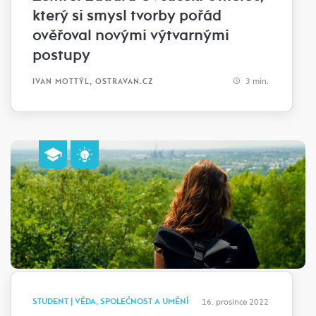
který si smysl tvorby pořád
ověřoval novými výtvarnými
postupy
3 min.
IVAN MOTTÝL, OSTRAVAN.CZ
STUDENT | VĚDA, SPOLEČNOST A UMĚNÍ
16. prosince 2022