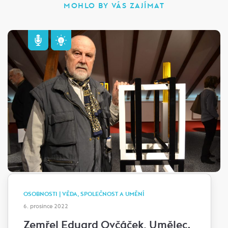
MOHLO BY VÁS ZAJÍMAT
OSOBNOSTI | VĚDA, SPOLEČNOST A UMĚNÍ
6. prosince 2022
Zemřel Eduard Ovčáček. Umělec,