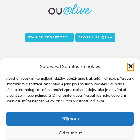
STAŇ SE REDAKTOREM
BLOGUJ NA
@live
Tady to taky žije
Spravovat Souhlas s cookies
Abychom poskytli co nejlepší služby, používáme k ukládání a/nebo přístupu k
informacím o zařízení, technologie jako jsou soubory cookies. Souhlas s
těmito technologiemi nám umožní zpracovávat údaje, jako je chování při
procházení nebo jedinečná ID na tomto webu. Nesouhlas nebo odvolání
souhlasu může nepříznivě ovlivnit určité vlastnosti a funkce.
Příjmout
2020 - 2026 ©
alive.osu.cz
- ISSN 2695-0022
design od
Odmítnout