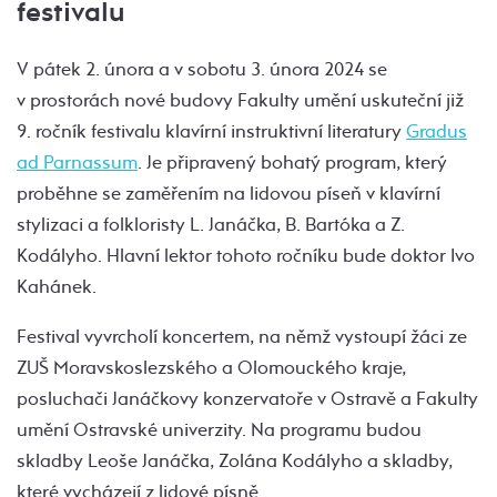
festivalu
V pátek 2. února a v sobotu 3. února 2024 se
v prostorách nové budovy Fakulty umění uskuteční již
9. ročník festivalu klavírní instruktivní literatury
Gradus
ad Parnassum
. Je připravený bohatý program, který
proběhne se zaměřením na lidovou píseň v klavírní
stylizaci a folkloristy L. Janáčka, B. Bartóka a Z.
Kodályho. Hlavní lektor tohoto ročníku bude doktor Ivo
Kahánek.
Festival vyvrcholí koncertem, na němž vystoupí žáci ze
ZUŠ Moravskoslezského a Olomouckého kraje,
posluchači Janáčkovy konzervatoře v Ostravě a Fakulty
umění Ostravské univerzity. Na programu budou
skladby Leoše Janáčka, Zolána Kodályho a skladby,
které vycházejí z lidové písně.