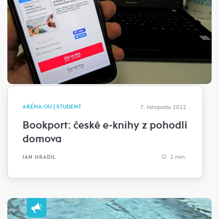
ARÉNA OU | STUDENT
7. listopadu 2022
Bookport: české e-knihy z pohodlí
domova
2 min.
JAN HRADIL