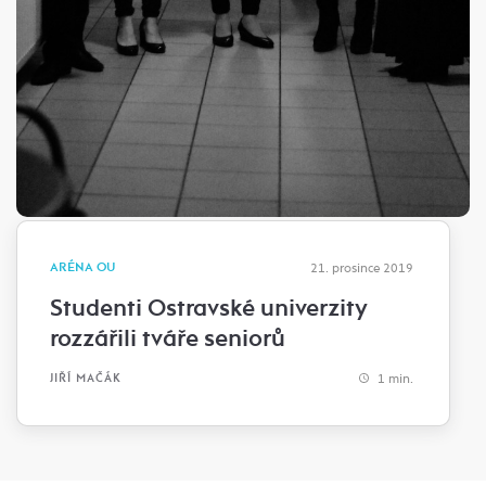
ARÉNA OU
21. prosince 2019
Studenti Ostravské univerzity
rozzářili tváře seniorů
1 min.
JIŘÍ MAČÁK