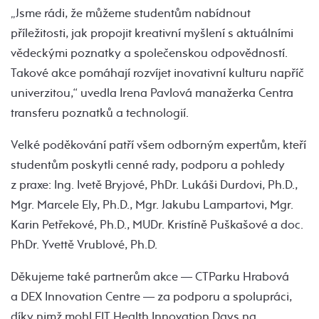
„Jsme rádi, že můžeme studentům nabídnout
příležitosti, jak propojit kreativní myšlení s aktuálními
vědeckými poznatky a společenskou odpovědností.
Takové akce pomáhají rozvíjet inovativní kulturu napříč
univerzitou,“ uvedla Irena Pavlová manažerka Centra
transferu poznatků a technologií.
Velké poděkování patří všem odborným expertům, kteří
studentům poskytli cenné rady, podporu a pohledy
z praxe: Ing. Ivetě Bryjové, PhDr. Lukáši Durdovi, Ph.D.,
Mgr. Marcele Ely, Ph.D., Mgr. Jakubu Lampartovi, Mgr.
Karin Petřekové, Ph.D., MUDr. Kristíně Puškašové a doc.
PhDr. Yvettě Vrublové, Ph.D.
Děkujeme také partnerům akce — CTParku Hrabová
a DEX Innovation Centre — za podporu a spolupráci,
díky nimž mohl EIT Health Innovation Days na