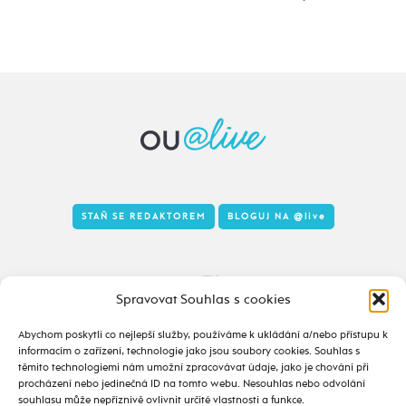
STAŇ SE REDAKTOREM
BLOGUJ NA
@live
Tady to taky žije
Spravovat Souhlas s cookies
Abychom poskytli co nejlepší služby, používáme k ukládání a/nebo přístupu k
informacím o zařízení, technologie jako jsou soubory cookies. Souhlas s
těmito technologiemi nám umožní zpracovávat údaje, jako je chování při
procházení nebo jedinečná ID na tomto webu. Nesouhlas nebo odvolání
souhlasu může nepříznivě ovlivnit určité vlastnosti a funkce.