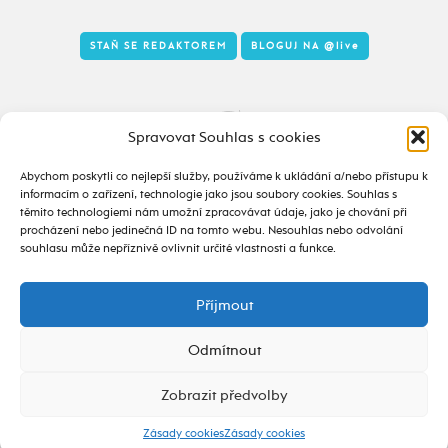
STAŇ SE REDAKTOREM
BLOGUJ NA
@live
Tady to taky žije
Spravovat Souhlas s cookies
Abychom poskytli co nejlepší služby, používáme k ukládání a/nebo přístupu k
informacím o zařízení, technologie jako jsou soubory cookies. Souhlas s
těmito technologiemi nám umožní zpracovávat údaje, jako je chování při
procházení nebo jedinečná ID na tomto webu. Nesouhlas nebo odvolání
souhlasu může nepříznivě ovlivnit určité vlastnosti a funkce.
Příjmout
2020 - 2026 ©
alive.osu.cz
- ISSN 2695-0022
design od
Odmítnout
Zobrazit předvolby
Zásady cookies
Zásady cookies