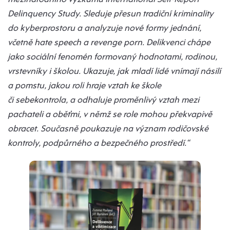
Delinquency Study. Sleduje přesun tradiční kriminality
do kyberprostoru a analyzuje nové formy jednání,
včetně hate speech a revenge porn. Delikvenci chápe
jako sociální fenomén formovaný hodnotami, rodinou,
vrstevníky i školou. Ukazuje, jak mladí lidé vnímají násilí
a pomstu, jakou roli hraje vztah ke škole
či sebekontrola, a odhaluje proměnlivý vztah mezi
pachateli a oběťmi, v němž se role mohou překvapivě
obracet. Současně poukazuje na význam rodičovské
kontroly, podpůrného a bezpečného prostředí.“