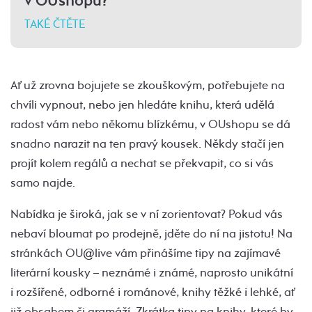
v OUshopu?
TAKÉ ČTĚTE
Ať už zrovna bojujete se zkouškovým, potřebujete na
chvíli vypnout, nebo jen hledáte knihu, která udělá
radost vám nebo někomu blízkému, v OUshopu se dá
snadno narazit na ten pravý kousek. Někdy stačí jen
projít kolem regálů a nechat se překvapit, co si vás
samo najde.
Nabídka je široká, jak se v ní zorientovat? Pokud vás
nebaví bloumat po prodejně, jděte do ní na jistotu! Na
stránkách OU@live vám přinášíme tipy na zajímavé
literární kousky – neznámé i známé, naprosto unikátní
i rozšířené, odborné i románové, knihy těžké i lehké, ať
již obsahem či gramáží. Zkrátka tipy na knihy, které by