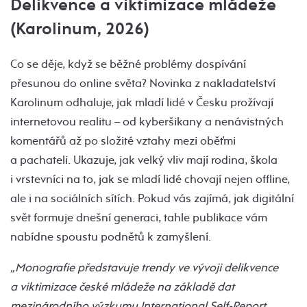
Delikvence a viktimizace mládeže
(Karolinum, 2026)
Co se děje, když se běžné problémy dospívání
přesunou do online světa? Novinka z nakladatelství
Karolinum odhaluje, jak mladí lidé v Česku prožívají
internetovou realitu – od kyberšikany a nenávistných
komentářů až po složité vztahy mezi oběťmi
a pachateli. Ukazuje, jak velký vliv mají rodina, škola
i vrstevníci na to, jak se mladí lidé chovají nejen offline,
ale i na sociálních sítích. Pokud vás zajímá, jak digitální
svět formuje dnešní generaci, tahle publikace vám
nabídne spoustu podnětů k zamyšlení.
„Monografie představuje trendy ve vývoji delikvence
a viktimizace české mládeže na základě dat
mezinárodního výzkumu International Self-Report