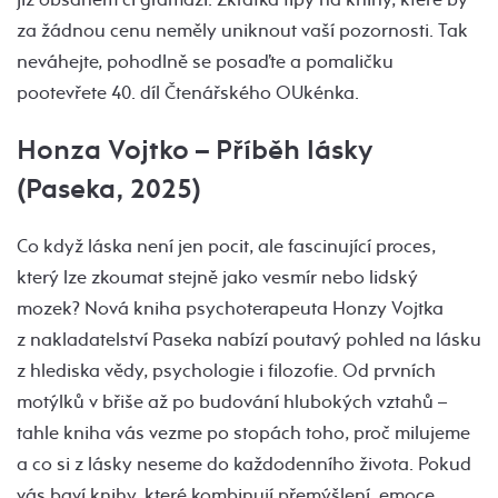
za žádnou cenu neměly uniknout vaší pozornosti. Tak
neváhejte, pohodlně se posaďte a pomaličku
pootevřete 40. díl Čtenářského OUkénka.
Honza Vojtko – Příběh lásky
(Paseka, 2025)
Co když láska není jen pocit, ale fascinující proces,
který lze zkoumat stejně jako vesmír nebo lidský
mozek? Nová kniha psychoterapeuta Honzy Vojtka
z nakladatelství Paseka nabízí poutavý pohled na lásku
z hlediska vědy, psychologie i filozofie. Od prvních
motýlků v břiše až po budování hlubokých vztahů –
tahle kniha vás vezme po stopách toho, proč milujeme
a co si z lásky neseme do každodenního života. Pokud
vás baví knihy, které kombinují přemýšlení, emoce