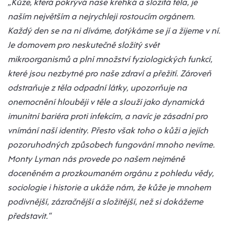
„Kůže, která pokrývá naše křehká a složitá těla, je
naším největším a nejrychleji rostoucím orgánem.
Každý den se na ni díváme, dotýkáme se jí a žijeme v ní.
Je domovem pro neskutečně složitý svět
mikroorganismů a plní množství fyziologických funkcí,
které jsou nezbytné pro naše zdraví a přežití. Zároveň
odstraňuje z těla odpadní látky, upozorňuje na
onemocnění hlouběji v těle a slouží jako dynamická
imunitní bariéra proti infekcím, a navíc je zásadní pro
vnímání naší identity. Přesto však toho o kůži a jejích
pozoruhodných způsobech fungování mnoho nevíme.
Monty Lyman nás provede po našem nejméně
doceněném a prozkoumaném orgánu z pohledu vědy,
sociologie i historie a ukáže nám, že kůže je mnohem
podivnější, zázračnější a složitější, než si dokážeme
představit.“