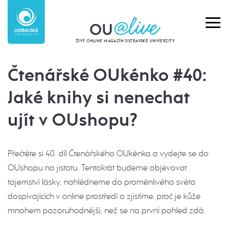
ŽIVÝ ONLINE MAGAZÍN OSTRAVSKÉ UNIVERZITY
Čtenářské OUkénko #40:
Jaké knihy si nenechat
ujít v OUshopu?
Přečtěte si 40. díl Čtenářského OUkénka a vydejte se do
OUshopu na jistotu. Tentokrát budeme objevovat
tajemství lásky, nahlédneme do proměnlivého světa
dospívajících v online prostředí a zjistíme, proč je kůže
mnohem pozoruhodnější, než se na první pohled zdá.