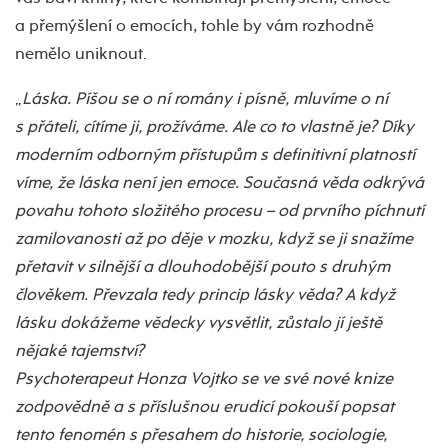
a přemýšlení o emocích, tohle by vám rozhodně
nemělo uniknout.
„
Láska. Píšou se o ní romány i písně, mluvíme o ní
s přáteli, cítíme ji, prožíváme. Ale co to vlastně je? Díky
moderním odborným přístupům s definitivní platností
víme, že láska není jen emoce. Současná věda odkrývá
povahu tohoto složitého procesu – od prvního píchnutí
zamilovanosti až po děje v mozku, když se ji snažíme
přetavit v silnější a dlouhodobější pouto s druhým
člověkem. Převzala tedy princip lásky věda? A když
lásku dokážeme vědecky vysvětlit, zůstalo jí ještě
nějaké tajemství?
Psychoterapeut Honza Vojtko se ve své nové knize
zodpovědně a s příslušnou erudicí pokouší popsat
tento fenomén s přesahem do historie, sociologie,