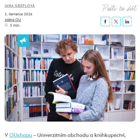
Pošli to dál
JANA GREPLOVÁ
1. července 2026
Aréna OU
5 min.
V
OUshopu
– Univerzitním obchodu a knihkupectví,