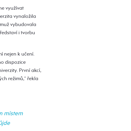
ne využívat
erzita vynaložila
 čemuž vybudovala
edstaví i tvorbu
í nejen k učení.
ho dispozice
verzity. První akcí,
ch režimů,“ řekla
ým místem
ůjde