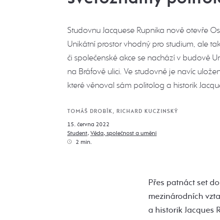
Studovnu Jacquese Rupnika nově otevře Ost
Unikátní prostor vhodný pro studium, ale ta
či společenské akce se nachází v budově Un
na Bráfově ulici. Ve studovně je navíc ulože
které věnoval sám politolog a historik Jacqu
TOMÁŠ DROBÍK, RICHARD KUCZINSKÝ
15. června 2022
Student
,
Věda, společnost a umění
2 min.
Přes patnáct set d
mezinárodních vztah
a historik Jacques 