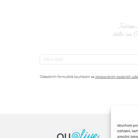
Jednou 
stále na O
Odesláním formuláře souhlasím se
zpracováním osobních úda
Abychom posk
zařízení, te
umožní zprac