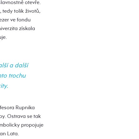
slavnostně otevře.
 tedy tolik životů,
ezer ve fondu
iverzita získala
je.
lší a další
mto trochu
ty.
ofesora Rupnika
py. Ostrava se tak
mbolicky propojuje
an Lata.