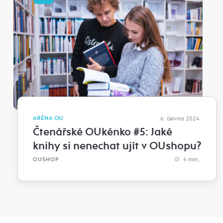
ARÉNA OU
6. června 2024
Čtenářské OUkénko #5: Jaké
knihy si nenechat ujít v OUshopu?
4 min.
OUSHOP