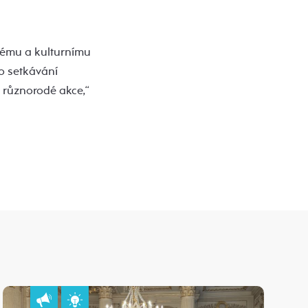
kému a kulturnímu
o setkávání
í různorodé akce,“