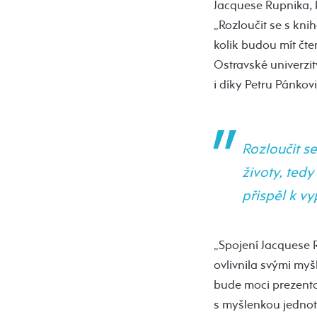
Jacquese Rupnika, k
„Rozloučit se s knih
kolik budou mít čte
Ostravské univerzit
i díky Petru Pánkov
Rozloučit se
životy, tedy
přispěl k v
„Spojení Jacquese 
ovlivnila svými myš
bude moci prezento
s myšlenkou jednot