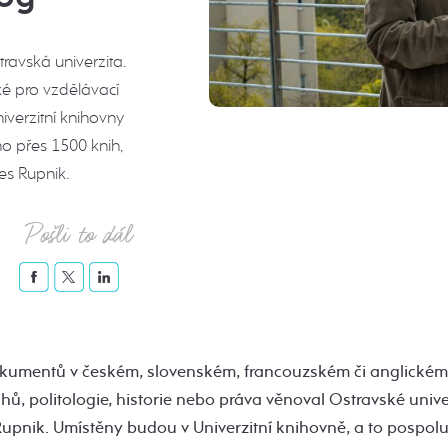
ravská univerzita.
ké pro vzdělávací
iverzitní knihovny
no přes 1500 knih,
es Rupnik.
Pošli to dál
okumentů v českém, slovenském, francouzském či anglickém 
ů, politologie, historie nebo práva věnoval Ostravské univer
Rupnik. Umístěny budou v Univerzitní knihovně, a to pospol