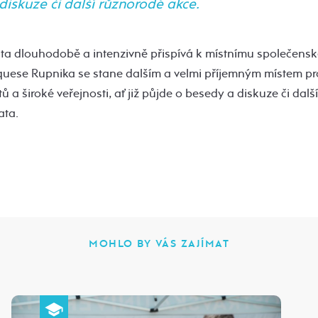
diskuze či další různorodé akce.
ita dlouhodobě a intenzivně přispívá k místnímu společens
quese Rupnika se stane dalším a velmi příjemným místem pr
 a široké veřejnosti, ať již půjde o besedy a diskuze či dalš
ata.
MOHLO BY VÁS ZAJÍMAT