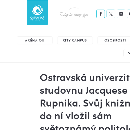
Tady to taky žije
ARÉNA OU
CITY CAMPUS
OSOBNOSTI
Ostravská univerzit
studovnu Jacquese
Rupnika. Svůj knižn
do ní vložil sám
světoznámý polito