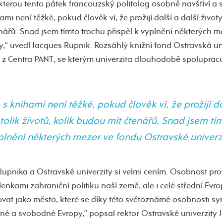
terou tento pátek francouzský politolog osobně navštíví a 
ami není těžké, pokud člověk ví, že prožijí další a další životy,
nářů. Snad jsem tímto trochu přispěl k vyplnění některých m
y,“ uvedl Jacques Rupnik. Rozsáhlý knižní fond Ostravská un
i z Centra PANT, se kterým univerzita dlouhodobě spolupracu
 s knihami není těžké, pokud člověk ví, že prožijí da
 tolik životů, kolik budou mít čtenářů. Snad jsem tí
yplnění některých mezer ve fondu Ostravské univerzi
Rupnika a Ostravské univerzity si velmi cením. Osobnost pr
lenkami zahraniční politiku naší země, ale i celé střední Evro
vat jako město, které se díky této světoznámé osobnosti sy
né a svobodné Evropy,“ popsal rektor Ostravské univerzity J