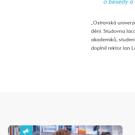
o besedy a 
„Ostravská univerz
dění. Studovna Jac
akademiků, studentů
doplnil rektor Jan L