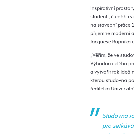
Inspirativní prosto
studenti, čtenáři i 
na stavební práce 
příjemné moderní a 
Jacquese Rupnika a
„Věřím, že ve studo
Výhodou celého pro
a vytvořit tak ideál
kterou studovna po
ředitelka Univerzit
Studovna Ja
pro setkáván