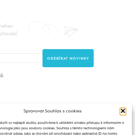
nohou
stravské
jů
.
Spravovat Souhlas s cookies
ytli co nejlepší služby, používáme k ukládání a/nebo přístupu k informacím o
chnologie jako jsou soubory cookies. Souhlas s těmito technologiemi nám
ovávat údaje, jako je chování při procházení nebo jedinečná ID na tomto