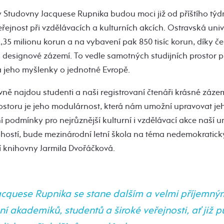
ry Studovny Jacquese Rupnika budou moci již od příštího týd
veřejnost při vzdělávacích a kulturních akcích. Ostravská univ
1,35 milionu korun a na vybavení pak 850 tisíc korun, díky
designové zázemí. To vedle samotných studijních prostor př
 jeho myšlenky o jednotné Evropě.
vně najdou studenti a naši registrovaní čtenáři krásné zázem
storu je jeho modulárnost, která nám umožní upravovat je
ní podmínky pro nejrůznější kulturní i vzdělávací akce naší uni
hostí, bude mezinárodní letní škola na téma nedemokratický
ní knihovny Jarmila Dvořáčková.
cquese Rupnika se stane dalším a velmi příjemn
í akademiků, studentů a široké veřejnosti, ať již p