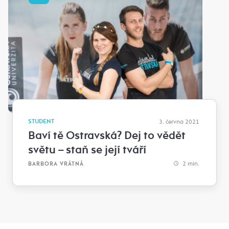
STUDENT
3. června 2021
Baví tě Ostravská? Dej to vědět
světu – staň se její tváří
2 min.
BARBORA VRÁTNÁ