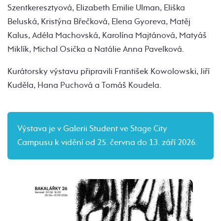
Szentkeresztyová, Elizabeth Emilie Ulman, Eliška
Beluská, Kristýna Břečková, Elena Gyoreva, Matěj
Kalus, Adéla Machovská, Karolína Majtánová, Matyáš
Miklík, Michal Osička a Natálie Anna Pavelková.
Kurátorsky výstavu připravili František Kowolowski, Jiří
Kuděla, Hana Puchová a Tomáš Koudela.
Výstava je v Galerii Student ve Stage City
Campusu k vidění od 25. června do 13. září 2026.