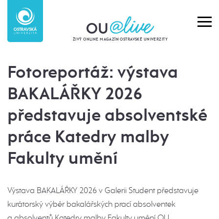
ŽIVÝ ONLINE MAGAZÍN OSTRAVSKÉ UNIVERZITY
Fotoreportáž: výstava
BAKALÁŘKY 2026
představuje absolventské
práce Katedry malby
Fakulty umění
Výstava BAKALÁŘKY 2026 v Galerii Student představuje
kurátorský výběr bakalářských prací absolventek
a absolventů Katedry malby Fakulty umění OU.