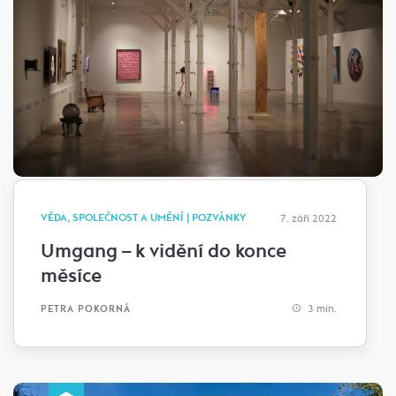
VĚDA, SPOLEČNOST A UMĚNÍ | POZVÁNKY
7. září 2022
Umgang – k vidění do konce
měsíce
3 min.
PETRA POKORNÁ