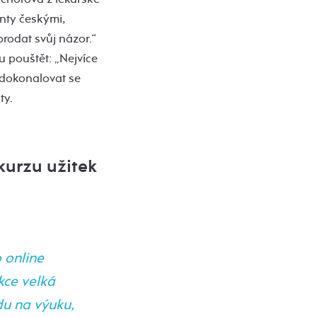
enty českými,
prodat svůj názor.“
 pouštět: „Nejvíce
zdokonalovat se
ty.
 kurzu užitek
 online
kce velká
du na výuku,