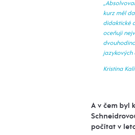
„Absolvoval
kurz měl da
didaktické 
oceňuji nej
dvouhodinovk
jazykových a
Kristina Kal
A v čem byl 
Schneidrovou
počítat v le