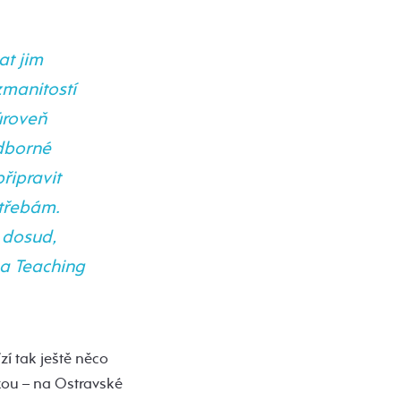
at jim
zmanitostí
úroveň
odborné
řipravit
otřebám.
 dosud,
 a Teaching
í tak ještě něco
kou – na Ostravské