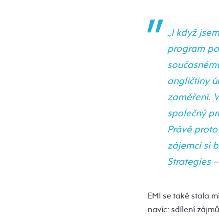
„I když jsem
program pod
současnému 
angličtiny ú
zaměření. V
společný pr
Právě proto
zájemci si 
Strategies 
EMI se také stala m
navíc: sdílení záj