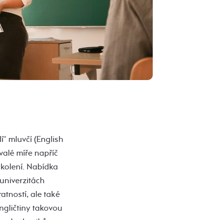
í“ mluvčí (English
valé míře napříč
školení. Nabídka
univerzitách
atností, ale také
ngličtiny takovou