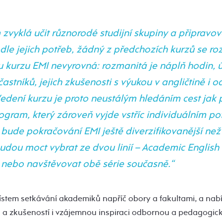
 zvyklá učit různorodé studijní skupiny a připravov
le jejich potřeb, žádný z předchozích kurzů se ro
kurzu EMI nevyrovná: rozmanitá je náplň hodin, 
častníků, jejich zkušenosti s výukou v angličtině i 
edení kurzu je proto neustálým hledáním cest jak p
ogram, který zároveň vyjde vstříc individuálním p
 bude pokračování EMI ještě diverzifikovanější než
budou moct vybrat ze dvou linií – Academic English
– nebo navštěvovat obě série současně.“
ístem setkávání akademiků napříč obory a fakultami, a nabíz
mů a zkušeností i vzájemnou inspiraci odbornou a pedagogic