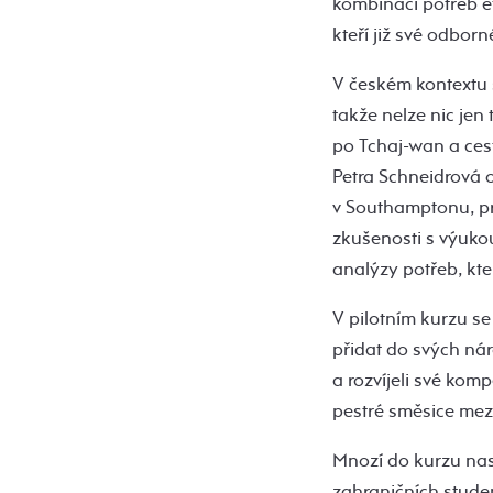
kombinaci potřeb e
kteří již své odbor
V českém kontextu s
takže nelze nic jen
po Tchaj-wan a ces
Petra Schneidrová 
v Southamptonu, pro
zkušenosti s výukou
analýzy potřeb, kte
V pilotním kurzu s
přidat do svých nár
a rozvíjeli své kom
pestré směsice mez
Mnozí do kurzu nas
zahraničních studen