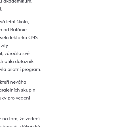
íru akademikům,
.
á letní škola,
h od Británie
sela lektorka CMS
zity
, zúročila své
dnotila dotazník
ila pilotní program.
kteří neváhali
aralelních skupin
ýuky pro vedení
 na tom, že vedení
ochorová z lékařské