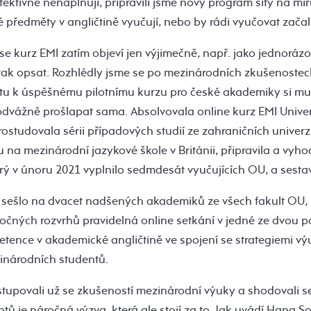
fektivně nenaplňují, připravili jsme nový program šitý na m
né předměty v angličtině vyučují, nebo by rádi vyučovat začali
e kurz EMI zatím objeví jen výjimečně, např. jako jednorázov
 tak opsat. Rozhlédly jsme se po mezinárodních zkušenostec
tu k úspěšnému pilotnímu kurzu pro české akademiky si mu
odvážně prošlapat sama. Absolvovala online kurz EMI Univer
studovala sérii případových studií ze zahraničních univerzit
 na mezinárodní jazykové škole v Británii, připravila a vyho
rý v únoru 2021 vyplnilo sedmdesát vyučujících OU, a sestav
e sešlo na dvacet nadšených akademiků ze všech fakult OU, 
očných rozvrhů pravidelná online setkání v jedné ze dvou p
petence v akademické angličtině ve spojení se strategiemi v
inárodních studentů.
tupovali už se zkušeností mezinárodní výuky a shodovali se
tů je náročná výzva, která ale stojí za to. Jak uvádí Hana S