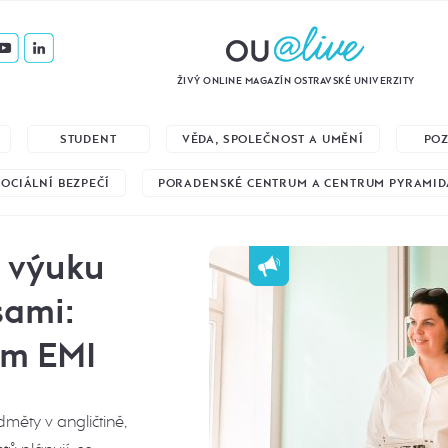
ŽIVÝ ONLINE MAGAZÍN OSTRAVSKÉ UNIVERZITY
STUDENT
VĚDA, SPOLEČNOST A UMĚNÍ
PO
SOCIÁLNÍ BEZPEČÍ
PORADENSKÉ CENTRUM A CENTRUM PYRAMID
a výuku
sami:
ům EMI
měty v angličtině,