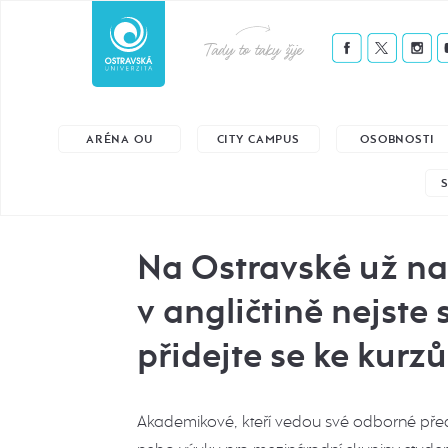
Tady to taky žije
ARÉNA OU
CITY CAMPUS
OSOBNOSTI
Na Ostravské už n
v angličtině nejste 
přidejte se ke kurz
Akademikové, kteří vedou své odborné před