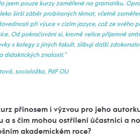
a jsem pouze kurzy zaměřené na gramatiku. Opro
leko širší záběr probíraných témat, včetně zaměře
dovednosti při výuce v cizím jazyce, což ze svého 
více. Od pokračování si, kromě velice příjemně str
y s kolegy z jiných fakult, slibuji další zdokonal
 didaktických znalostí.“
itová, socioložka, PdF OU
kurz přínosem i výzvou pro jeho autork
 a s čím mohou ostřílení účastníci a no
tošním akademickém roce?