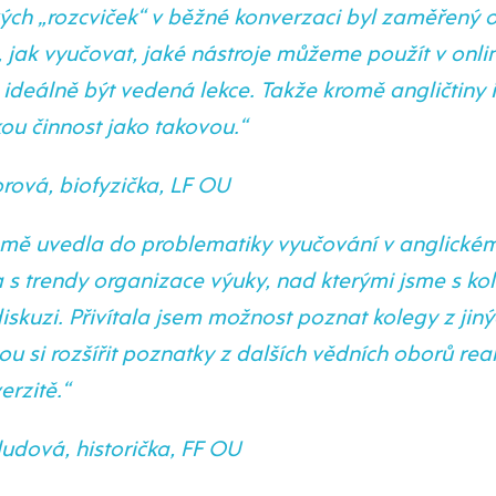
ých „rozcviček“ v běžné konverzaci byl zaměřený 
, jak vyučovat, jaké nástroje můžeme použít v onlin
ideálně být vedená lekce. Takže kromě angličtiny i
u činnost jako takovou.“
ová, biofyzička, LF OU
e mě uvedla do problematiky vyučování v anglické
 s trendy organizace výuky, nad kterými jsme s ko
iskuzi. Přivítala jsem možnost poznat kolegy z jiný
tou si rozšířit poznatky z dalších vědních oborů re
erzitě.“
udová, historička, FF OU