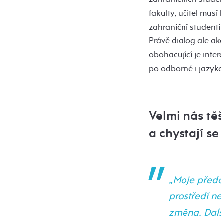
fakulty, učitel musí
zahraniční studenti
Právě dialog ale a
obohacující je int
po odborné i jazyko
Velmi nás tě
a chystají s
„Moje předc
prostředí n
změna. Dalš