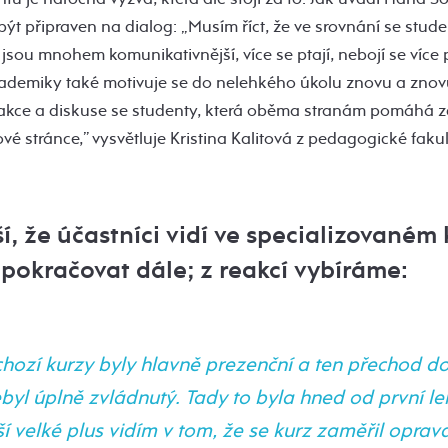
 být připraven na dialog: „Musím říct, že ve srovnání se stud
 jsou mnohem komunikativnější, více se ptají, nebojí se více 
kademiky také motivuje se do nelehkého úkolu znovu a znovu
erakce a diskuse se studenty, která oběma stranám pomáhá 
vé stránce,” vysvětluje Kristina Kalitová z pedagogické fakul
ší, že účastníci vidí ve specializovaném
e pokračovat dále; z reakcí vybíráme:
hozí kurzy byly hlavně prezenční a ten přechod do
ebyl úplně zvládnutý. Tady to byla hned od první le
í velké plus vidím v tom, že se kurz zaměřil oprav