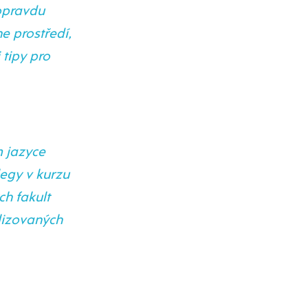
opravdu
e prostředí,
 tipy pro
m jazyce
legy v kurzu
ch fakult
alizovaných