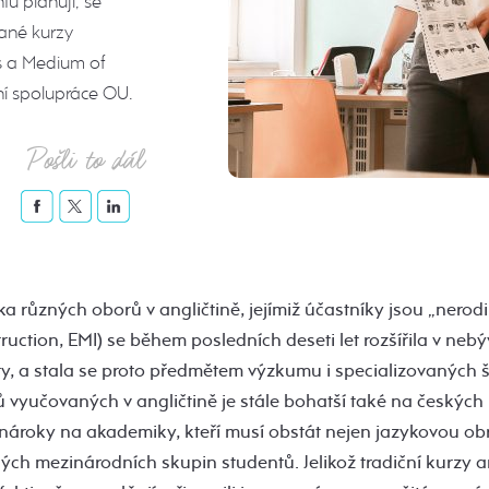
ů plánují, se
vané kurzy
as a Medium of
ní spolupráce OU.
Pošli to dál
 různých oborů v angličtině, jejímiž účastníky jsou „nerodil
ruction, EMI) se během posledních deseti let rozšířila v nebý
y, a stala se proto předmětem výzkumu i specializovaných 
 vyučovaných v angličtině je stále bohatší také na českých 
nároky na akademiky, kteří musí obstát nejen jazykovou obr
ých mezinárodních skupin studentů. Jelikož tradiční kurzy a