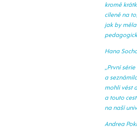
kromě krátk
cíleně na to
jak by měla 
pedagogicko
Hana Sochor
„První séri
a seznámila
mohli vést d
a touto ces
na naší univ
Andrea Pokl