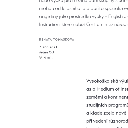
nebo výuku pro mezinárodní skupiny student
mohou od letošního jara opřít o specializo
angličtiny jako prostředku výuky – English 
Instruction, které nabízí Centrum mezinárod
RENÁTA TOMÁŠKOVÁ
7. září 2021
Aréna OU
4 min.
Vysokoškolská výuka
as a Medium of Inst
zeměmi a kontinent
studijních programů
a klade zcela nové 
při vedení různorod