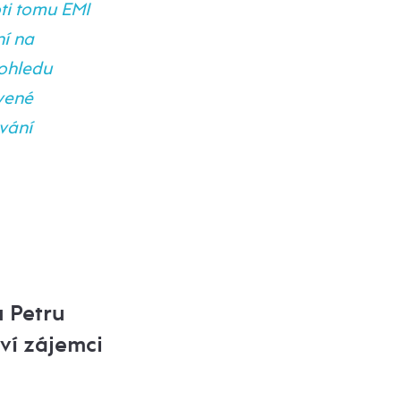
ti tomu EMI
ní na
pohledu
ávené
ování
u Petru
ví zájemci