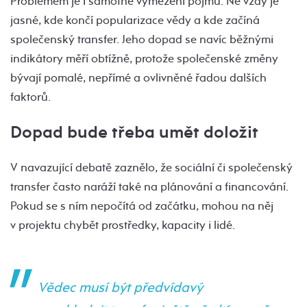
Problémem je i samotné vymezení pojmu. Ne vždy je
jasné, kde končí popularizace vědy a kde začíná
společenský transfer. Jeho dopad se navíc běžnými
indikátory měří obtížně, protože společenské změny
bývají pomalé, nepřímé a ovlivněné řadou dalších
faktorů.
Dopad bude třeba umět doložit
V navazující debatě zaznělo, že sociální či společenský
transfer často naráží také na plánování a financování.
Pokud se s ním nepočítá od začátku, mohou na něj
v projektu chybět prostředky, kapacity i lidé.
Vědec musí být předvídavý