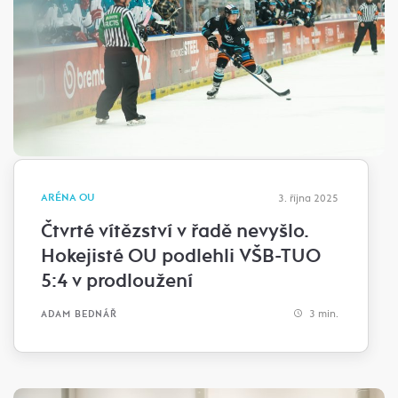
ARÉNA OU
3. října 2025
Čtvrté vítězství v řadě nevyšlo.
Hokejisté OU podlehli VŠB-TUO
5:4 v prodloužení
3 min.
ADAM BEDNÁŘ