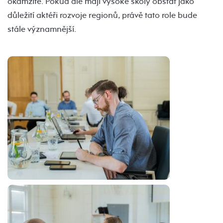
okamžitě. Pokud ale mají vysoké školy obstát jako
důležití aktéři rozvoje regionů, právě tato role bude
stále významnější.