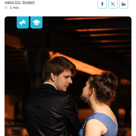
Aréna OU
,
Student
1 min.