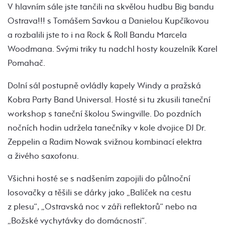
V hlavním sále jste tančili na skvělou hudbu Big bandu
Ostrava!!! s Tomášem Savkou a Danielou Kupčíkovou
a rozbalili jste to i na Rock & Roll Bandu Marcela
Woodmana. Svými triky tu nadchl hosty kouzelník Karel
Pomahač.
Dolní sál postupně ovládly kapely Windy a pražská
Kobra Party Band Universal. Hosté si tu zkusili taneční
workshop s taneční školou Swingville. Do pozdních
nočních hodin udržela tanečníky v kole dvojice DJ Dr.
Zeppelin a Radim Nowak svižnou kombinací elektra
a živého saxofonu.
Všichni hosté se s nadšením zapojili do půlnoční
losovačky a těšili se dárky jako „Balíček na cestu
z plesu“, „Ostravská noc v záři reflektorů“ nebo na
„Božské vychytávky do domácnosti“.