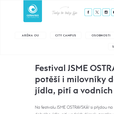
Tady to taky žije
ARÉNA OU
CITY CAMPUS
OSOBNOSTI
Festival JSME OST
potěší i milovníky 
jídla, pití a vodní
Na festivalu JSME OSTRAVSKÁ! si přijdou na s