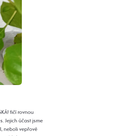
KÁ! fičí rovnou
s. Jejich účast jsme
l, neboli vepřové