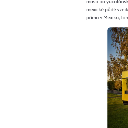
maso po yucatánsku 
mexické půdě vznikl
přímo v Mexiku, to