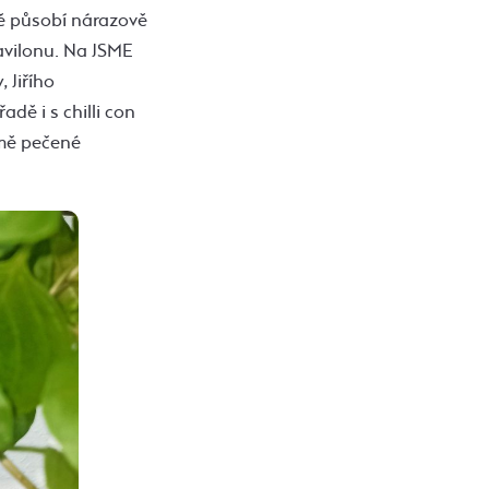
ně působí nárazově
Pavilonu. Na JSME
 Jiřího
dě i s chilli con
jmě pečené