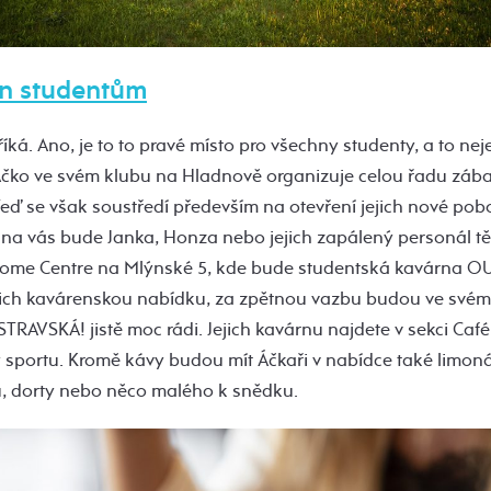
en studentům
ká. Ano, je to to pravé místo pro všechny studenty, a to nejen
 Áčko ve svém klubu na Hladnově organizuje celou řadu zá
Teď se však soustředí především na otevření jejich nové pob
 na vás bude Janka, Honza nebo jejich zapálený personál tě
come Centre na Mlýnské 5, kde bude studentská kavárna O
jejich kavárenskou nabídku, za zpětnou vazbu budou ve své
RAVSKÁ! jistě moc rádi. Jejich kavárnu najdete v sekci Café 
sportu. Kromě kávy budou mít Áčkaři v nabídce také limon
pů, dorty nebo něco malého k snědku.