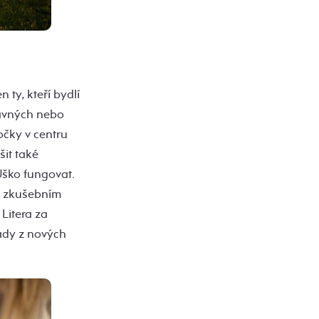
 ty, kteří bydlí
bavných nebo
očky v centru
šit také
Uško fungovat.
m zkušebním
Litera za
ády z nových