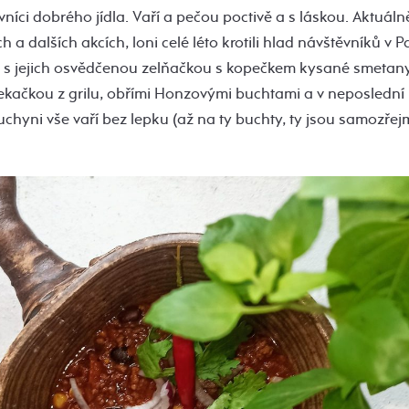
vníci dobrého jídla. Vaří a pečou poctivě a s láskou. Aktuál
h a dalších akcích, loni celé léto krotili hlad návštěvníků v 
s jejich osvědčenou zelňačkou s kopečkem kysané smetany,
ačkou z grilu, obřími Honzovými buchtami a v neposlední řa
 kuchyni vše vaří bez lepku (až na ty buchty, ty jsou samozře