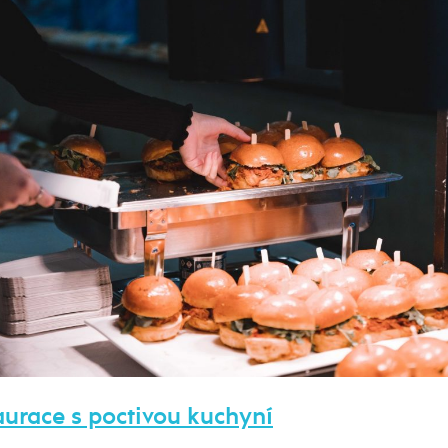
aurace s poctivou kuchyní