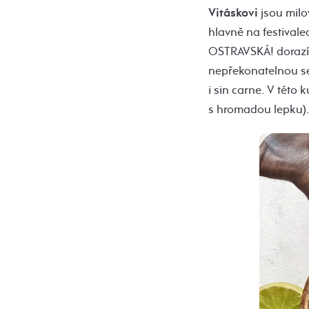
Vitáskovi
jsou milo
hlavně na festivalec
OSTRAVSKÁ! dorazí 
nepřekonatelnou sek
i sin carne. V této
s hromadou lepku).