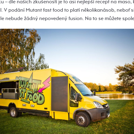
– dle našich zkušeností je to asi nejlepší recept na maso, 
. V podání Mutant fast food to platí několikanásob, neboť si
hle nebude žádný nepovedený fusion. Na to se můžete spol