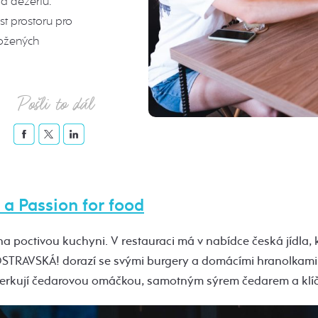
 a dezertů.
t prostoru pro
ložených
Pošli to dál
 a Passion for food
na poctivou kuchyni. V restauraci má v nabídce česká jídla,
OSTRAVSKÁ! dorazí se svými burgery a domácími hranolkami.
perkují čedarovou omáčkou, samotným sýrem čedarem a klíč