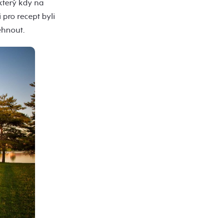
který kdy na
 pro recept byli
ehnout.