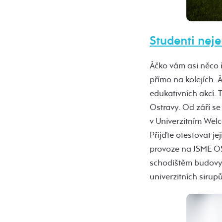
Studenti nej
Áčko vám asi něco ří
přímo na kolejích.
edukativních akcí. 
Ostravy. Od září se
v Univerzitním Wel
Přijďte otestovat 
provoze na JSME OST
schodištěm budovy 
univerzitních siru