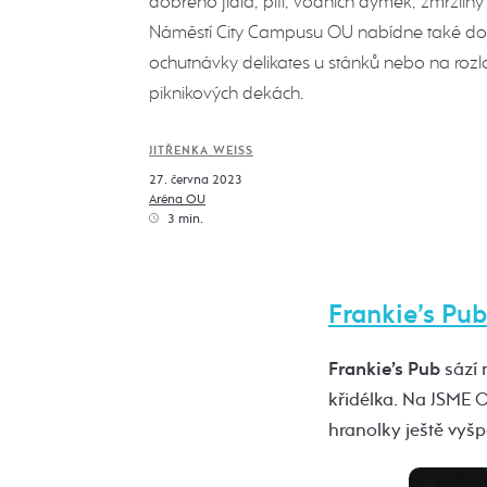
dobrého jídla, pití, vodních dýmek, zmrzliny
Náměstí City Campusu OU nabídne také dos
ochutnávky delikates u stánků nebo na roz
piknikových dekách.
JITŘENKA WEISS
27. června 2023
Aréna OU
3 min.
Frankie’s Pub
Frankie’s Pub
sází 
křidélka. Na JSME 
hranolky ještě vyš