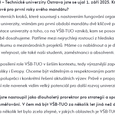
– Technické univerzity Ostrava jste se ujal 1. září 2025. Kt
ové pro první roky svého mandátu?
nterních kroků, které souvisejí s nastavením fungování orga
 univerzity, vnímám pro první období mandátu dvě klíčové pri
entace univerzity a toho, co na VŠB-TUO vzniká, kam se pos
ě dosahujeme. Patříme mezi nejrychleji rostoucí z hlediska
zkumu a mezinárodních projektů. Máme co nabídnout a je dů
 veřejnost, ale také naši studenti, zaměstnanci a absolventi.
 posílení role VŠB-TUO v širším kontextu, tedy výraznější zap
liky i Evropy. Chceme být viditelným a respektovaným partn
polupráci i konkrétní řešení aktuálních výzev. Právě v propoj
í role navenek vidím velký potenciál pro další rozvoj univerzi
jste nastoupil jako dlouholetý prorektor pro strategii a sp
směřování. V čem má být VŠB-TUO za několik let jiná než 
a několik let bylo zcela zřejmé, v jakých oblastech je VŠB-T