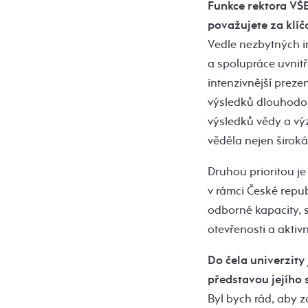
Funkce rektora VŠB 
považujete za klíč
Vedle nezbytných i
a spolupráce uvnitř
intenzivnější prez
výsledků dlouhodob
výsledků vědy a vý
věděla nejen široká
Druhou prioritou je
v rámci České repub
odborné kapacity, s
otevřenosti a aktivn
Do čela univerzity 
představou jejího 
Byl bych rád, aby z