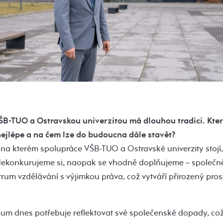
B-TUO a Ostravskou univerzitou má dlouhou tradici. Které
nejlépe a na čem lze do budoucna dále stavět?
na kterém spolupráce VŠB-TUO a Ostravské univerzity stojí, 
Nekonkurujeme si, naopak se vhodně doplňujeme – společ
trum vzdělávání s výjimkou práva, což vytváří přirozený pros
um dnes potřebuje reflektovat své společenské dopady, což