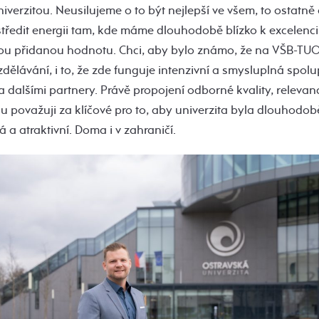
verzitou. Neusilujeme o to být nejlepší ve všem, to ostatně 
středit energii tam, kde máme dlouhodobě blízko k excelen
u přidanou hodnotu. Chci, aby bylo známo, že na VŠB-TUO
zdělávání, i to, že zde funguje intenzivní a smysluplná spolu
 dalšími partnery. Právě propojení odborné kvality, relevanc
u považuji za klíčové pro to, aby univerzita byla dlouhodobě
a atraktivní. Doma i v zahraničí.