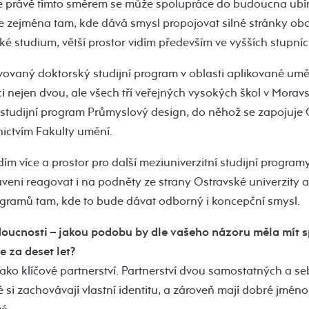
 právě tímto směrem se může spolupráce do budoucna ubíra
le zejména tam, kde dává smysl propojovat silné stránky obo
ské studium, větší prostor vidím především ve vyšších stupníc
vovaný doktorský studijní program v oblasti aplikované uměl
i nejen dvou, ale všech tří veřejných vysokých škol v Morav
 studijní program Průmyslový design, do něhož se zapojuje
nictvím Fakulty umění.
ím více a prostor pro další meziuniverzitní studijní programy 
veni reagovat i na podněty ze strany Ostravské univerzity 
rogramů tam, kde to bude dávat odborný i koncepční smysl.
doucnosti – jakou podobu by dle vašeho názoru měla mít 
 za deset let?
 jako klíčové partnerství. Partnerství dvou samostatných a
é si zachovávají vlastní identitu, a zároveň mají dobré jméno