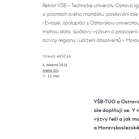
Rektor VŠB – Technické univerzity Ostrava Ig
o prioritách svého mandátu, posilování role 
i Evropě, spolupráci s Ostravskou univerzito
mohou data, špičkový výzkum a propojení 
rozvoji regionu i udržení absolventů v Mora
TOMÁŠ NEŠČÁK
4. března 2026
Aréna OU
11 min.
VŠB-TUO a Ostravsk
ale doplňují se. V 
výzvy řeší a jak m
a Moravskoslezské