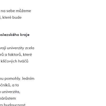
se na sebe můžeme
, které bude
oslezského kraje
ají univerzity zcela
rů a faktorů, které
z klíčových hráčů
ionu pomohly. Jedním
čníků, a to
 univerzita,
 nárůstem
 pro budoucnost