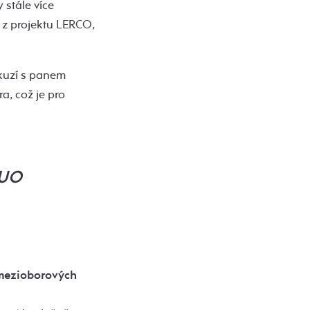
 stále více
z projektu LERCO,
skuzí s panem
, což je pro
TUO
 mezioborových