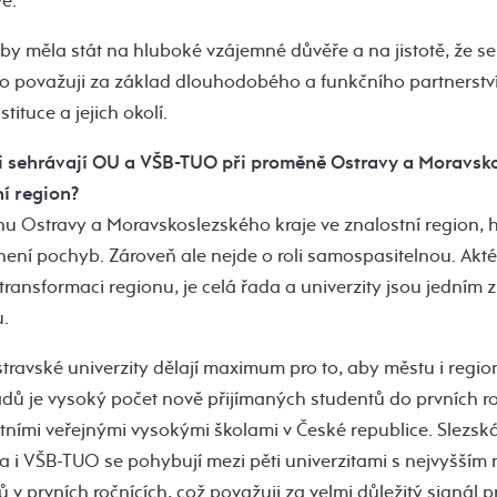
vé.
by měla stát na hluboké vzájemné důvěře a na jistotě, že 
to považuji za základ dlouhodobého a funkčního partnerství
tituce a jejich okolí.
i sehrávají OU a VŠB-TUO při proměně Ostravy a Moravsk
í region?
 Ostravy a Moravskoslezského kraje ve znalostní region, hr
 není pochyb. Zároveň ale nejde o roli samospasitelnou. Akté
transformaci regionu, je celá řada a univerzity jsou jedním 
.
stravské univerzity dělají maximum pro to, aby městu i reg
adů je vysoký počet nově přijímaných studentů do prvních ro
atními veřejnými vysokými školami v České republice. Slezská
ta i VŠB-TUO se pohybují mezi pěti univerzitami s nejvyšším
v prvních ročnících, což považuji za velmi důležitý signál