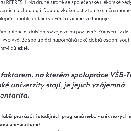
tu REFRESH. Na druhé straně se společenské i lékařské vědy
erních technologií. Dobrou zkušenost v tomto směru máme 
lupráci mohli prakticky ověřit a vidíme, že funguje.
 potenciál dalšího rozvoje velmi pozitivně. Zároveň i z di
vyplývá, že spolupráci napomáhá také dobrá osobní souhra
tví důležité.
 faktorem, na kterém spolupráce VŠB-
ké univerzity stojí, je jejich vzájemná
ntarita.
 hlubší provázání studijních programů nebo vznik nových
běma univerzitami?