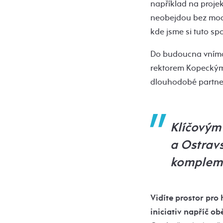
například na projek
neobejdou bez mod
kde jsme si tuto spo
Do budoucna vnímám
rektorem Kopeckým 
dlouhodobé partners
Klíčovým
a Ostravs
kompleme
Vidíte prostor pro
iniciativ napříč o