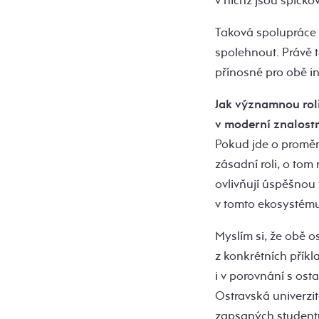
v nichž jsou špičko
Taková spolupráce 
spolehnout. Právě 
přínosné pro obě ins
Jak významnou rol
v moderní znalostn
Pokud jde o proměnu
zásadní roli, o tom
ovlivňují úspěšnou 
v tomto ekosystému
Myslím si, že obě o
z konkrétních příkl
i v porovnání s ost
Ostravská univerzi
zapsaných studentů 