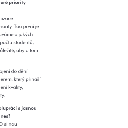
eré priority
nizace
ority. Tou první je
ouváme a jakých
 počtu studentů,
ležité, aby o tom
ojení do dění
erem, který přináší
ení kvality,
ty.
olupráci s jasnou
dnes?
UO silnou