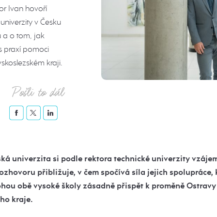
or Ivan hovoří
univerzity v Česku
u a o tom, jak
s praxí pomoci
vskoslezském kraji.
Pošli to dál
á univerzita si podle rektora technické univerzity vzáje
rozhovoru přibližuje, v čem spočívá síla jejich spolupráce,
ohou obě vysoké školy zásadně přispět k proměně Ostravy
ho kraje.