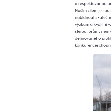
a respektovanou uni
Naším cílem je sou
nabídnout skutečno
výzkum a kvalitní v
sférou, průmyslem a
definovaného profil
konkurenceschopná 