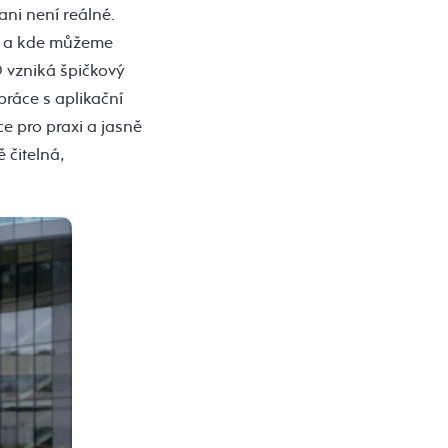
ani není reálné.
ci a kde můžeme
 vzniká špičkový
práce s aplikační
e pro praxi a jasně
 čitelná,