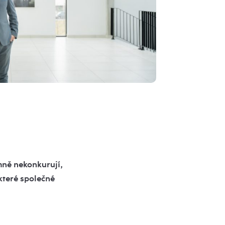
mně nekonkurují,
 které společné