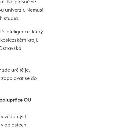
t. Ne plošně ve
u univerzit. Nemusí
h studia.
é inteligence, který
skoslezském kraji.
 Ostravská
zde určitě je.
a zapojovat se do
spolupráce OU
 sebevědomých
 v oblastech,