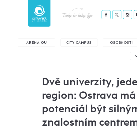
Tady to taky žije
ARÉNA OU
CITY CAMPUS
OSOBNOSTI
Dvě univerzity, jed
region: Ostrava má
potenciál být silný
znalostním centre