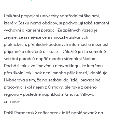
Unikátní propojení univerzity se středními školami,
které v Česku nemá obdoby, si pochvalují také samotní
výchovní a kariérní poradci. Ze zpětných vazeb je
zřejmé, že si nejvíce cení množství získaných
praktických, přehledně podaných informací a možnosti
příjemné a otevřené diskuse. „Důležité je i to samotné
setkání poradců napříč mnoha středními školami.
Dochází tak k zajímavému networkingu, ke kterému
přes školní rok jinak není mnoho příležitostí,“ doplňuje
Hýbnerová s tím, že na setkání dojíždějí pravidelně
pracovníci škol nejen z Ostravy, ale také z celého
regionu – posledně například z Krnova, Vítkova
či Třince.
Další Poradenský coffeebreak je již naplánovaný na