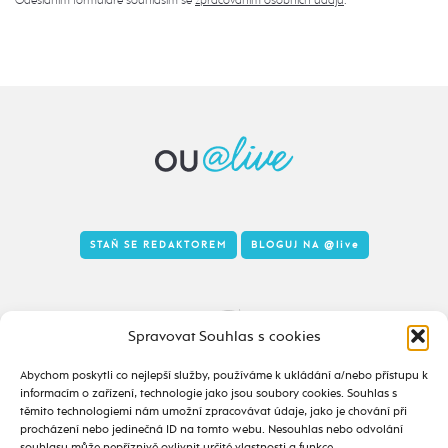
STAŇ SE REDAKTOREM
BLOGUJ NA
@live
Tady to taky žije
Spravovat Souhlas s cookies
Abychom poskytli co nejlepší služby, používáme k ukládání a/nebo přístupu k
informacím o zařízení, technologie jako jsou soubory cookies. Souhlas s
těmito technologiemi nám umožní zpracovávat údaje, jako je chování při
procházení nebo jedinečná ID na tomto webu. Nesouhlas nebo odvolání
souhlasu může nepříznivě ovlivnit určité vlastnosti a funkce.