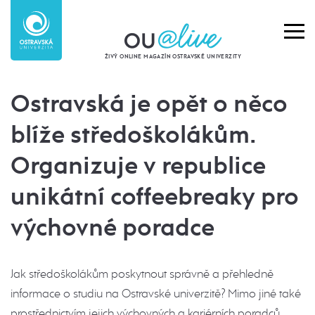
ŽIVÝ ONLINE MAGAZÍN OSTRAVSKÉ UNIVERZITY
Ostravská je opět o něco
blíže středoškolákům.
Organizuje v republice
unikátní coffeebreaky pro
výchovné poradce
Jak středoškolákům poskytnout správně a přehledně
informace o studiu na Ostravské univerzitě? Mimo jiné také
prostřednictvím jejich výchovných a kariérních poradců.