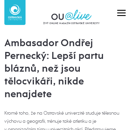
ŽIVÝ ONLINE MAGAZÍN OSTRAVSKÉ UNIVERZITY
Ambasador Ondřej
Pernecký: Lepší partu
bláznů, než jsou
tělocvikáři, nikde
nenajdete
Kromě toho, že na Ostravské univerzitě studuje tělesnou
výchovu a geografii, trénuje také atletiku a je
v organizačním týmu univerzitních akcí. Představujeme