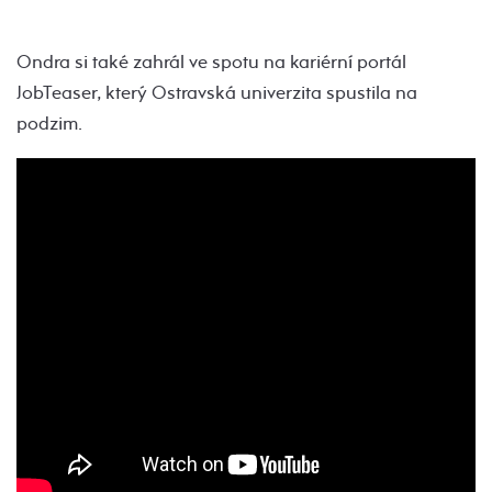
Ondra si také zahrál ve spotu na kariérní portál
JobTeaser, který Ostravská univerzita spustila na
podzim.