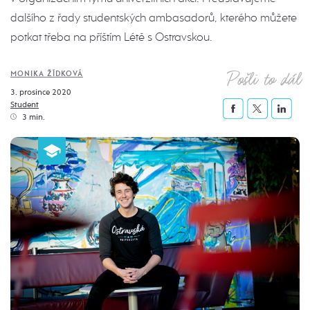
dalšího z řady studentských ambasadorů, kterého můžete
potkat třeba na příštím Létě s Ostravskou.
Pošli to dál
MONIKA ŽÍDKOVÁ
3. prosince 2020
Student
3 min.