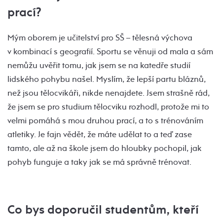
prací?
Mým oborem je učitelství pro SŠ – tělesná výchova
v kombinací s geografií. Sportu se věnuji od mala a sám
nemůžu uvěřit tomu, jak jsem se na katedře studií
lidského pohybu našel. Myslím, že lepší partu bláznů,
než jsou tělocvikáři, nikde nenajdete. Jsem strašně rád,
že jsem se pro studium tělocviku rozhodl, protože mi to
velmi pomáhá s mou druhou prací, a to s trénováním
atletiky. Je fajn vědět, že máte udělat to a teď zase
tamto, ale až na škole jsem do hloubky pochopil, jak
pohyb funguje a taky jak se má správně trénovat.
Co bys doporučil studentům, kteří