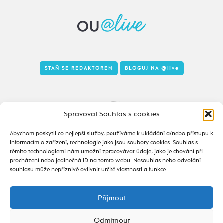
STAŇ SE REDAKTOREM
BLOGUJ NA
@live
Tady to taky žije
Spravovat Souhlas s cookies
Abychom poskytli co nejlepší služby, používáme k ukládání a/nebo přístupu k
informacím o zařízení, technologie jako jsou soubory cookies. Souhlas s
těmito technologiemi nám umožní zpracovávat údaje, jako je chování při
procházení nebo jedinečná ID na tomto webu. Nesouhlas nebo odvolání
souhlasu může nepříznivě ovlivnit určité vlastnosti a funkce.
Příjmout
2020 - 2026 ©
alive.osu.cz
- ISSN 2695-0022
design od
Odmítnout