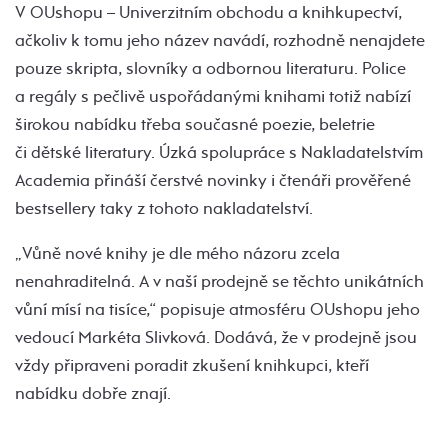
V OUshopu – Univerzitním obchodu a knihkupectví,
ačkoliv k tomu jeho název navádí, rozhodně nenajdete
pouze skripta, slovníky a odbornou literaturu. Police
a regály s pečlivě uspořádanými knihami totiž nabízí
širokou nabídku třeba současné poezie, beletrie
či dětské literatury. Úzká spolupráce s Nakladatelstvím
Academia přináší čerstvé novinky i čtenáři prověřené
bestsellery taky z tohoto nakladatelství.
„Vůně nové knihy je dle mého názoru zcela
nenahraditelná. A v naší prodejně se těchto unikátních
vůní mísí na tisíce,“ popisuje atmosféru OUshopu jeho
vedoucí Markéta Slivková. Dodává, že v prodejně jsou
vždy připraveni poradit zkušení knihkupci, kteří
nabídku dobře znají.