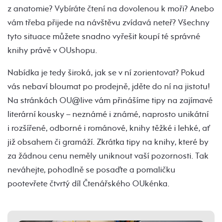
z anatomie? Vybíráte čtení na dovolenou k moři? Anebo
vám třeba přijede na návštěvu zvídavá neteř? Všechny
tyto situace můžete snadno vyřešit koupí té správné
knihy právě v OUshopu.
Nabídka je tedy široká, jak se v ní zorientovat? Pokud
vás nebaví bloumat po prodejně, jděte do ní na jistotu!
Na stránkách OU@live vám přinášíme tipy na zajímavé
literární kousky – neznámé i známé, naprosto unikátní
i rozšířené, odborné i románové, knihy těžké i lehké, ať
již obsahem či gramáží. Zkrátka tipy na knihy, které by
za žádnou cenu neměly uniknout vaší pozornosti. Tak
neváhejte, pohodlně se posaďte a pomaličku
pootevřete čtvrtý díl Čtenářského OUkénka.