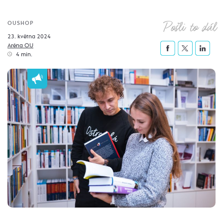
Pošli to dál
OUSHOP
23. května 2024
Aréna OU
4 min.