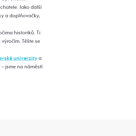
chatele. Jako další
nky a doplňovačky,
očima historiků. Ti
s výročím. Těšte se
avské univerzity
a
ší – jsme na náměstí