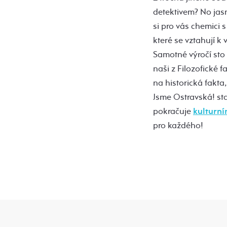
detektivem? No jasn
si pro vás chemici 
které se vztahují
Samotné výročí sto l
naši z Filozofické f
na historická fakta
Jsme Ostravská! st
pokračuje
kulturn
pro každého!