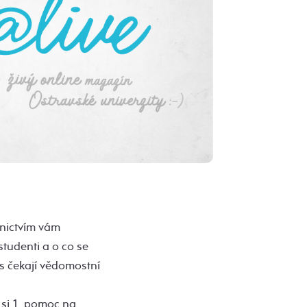
dnictvím vám
studenti a o co se
ás čekají vědomostní
 si 1. pomoc na