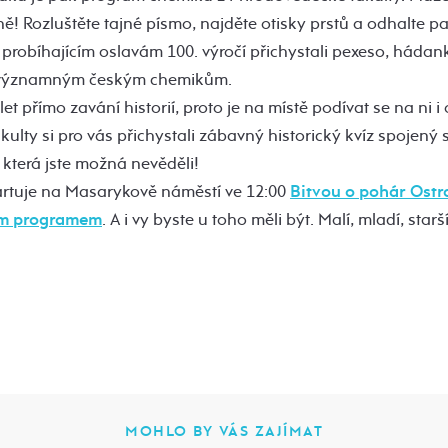
ě! Rozluštěte tajné písmo, najděte otisky prstů a odhalte pa
s probíhajícím oslavám 100. výročí přichystali pexeso, háda
 k významným českým chemikům.
et přímo zavání historií, proto je na místě podívat se na ni i 
akulty si pro vás přichystali zábavný historický kvíz spojený 
, která jste možná nevěděli!
artuje na Masarykově náměstí ve 12:00
Bitvou o pohár Ostr
ím programem
. A i vy byste u toho měli být. Malí, mladí, star
MOHLO BY VÁS ZAJÍMAT