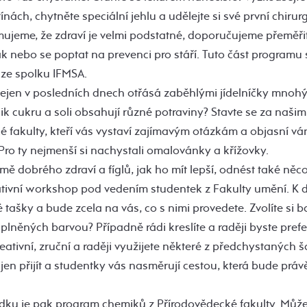
ínách, chytněte speciální jehlu a udělejte si své první chirur
ujeme, že zdraví je velmi podstatné, doporučujeme přeměřit
 nebo se poptat na prevenci pro stáří. Tuto část programu s
 ze spolku IFMSA.
 nejen v posledních dnech otřásá zaběhlými jídelníčky mnohýc
kolik cukru a soli obsahují různé potraviny? Stavte se za našim
é fakulty, kteří vás vystaví zajímavým otázkám a objasní v
. Pro ty nejmenší si nachystali omalovánky a křížovky.
mě dobrého zdraví a fíglů, jak ho mít lepší, odnést také ně
ivní workshop pod vedením studentek z Fakulty umění. K d
 tašky a bude zcela na vás, co s nimi provedete. Zvolíte si b
něných barvou? Případně rádi kreslíte a raději byste prefe
ativní, zruční a raději využijete některé z předchystaných š
 jen přijít a studentky vás nasměrují cestou, která bude práv
udku je pak program chemiků z Přírodovědecké fakulty. Můž