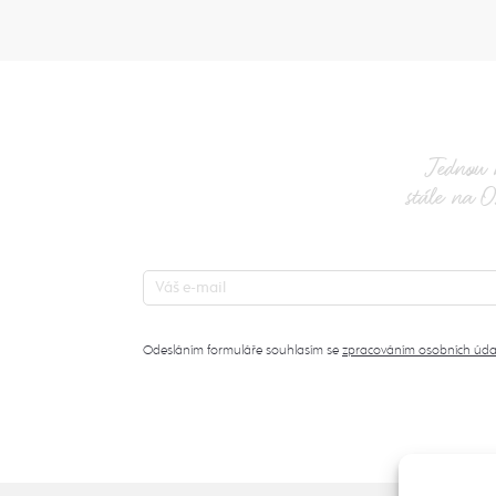
Jednou 
stále na O
Odesláním formuláře souhlasím se
zpracováním osobních úda