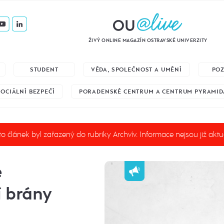
ŽIVÝ ONLINE MAGAZÍN OSTRAVSKÉ UNIVERZITY
STUDENT
VĚDA, SPOLEČNOST A UMĚNÍ
PO
SOCIÁLNÍ BEZPEČÍ
PORADENSKÉ CENTRUM A CENTRUM PYRAMID
o článek byl zařazený do rubriky Archvív. Informace nejsou již aktu
e
í brány