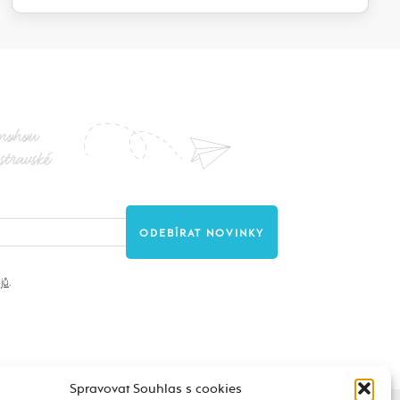
nohou
stravské
jů
.
Spravovat Souhlas s cookies