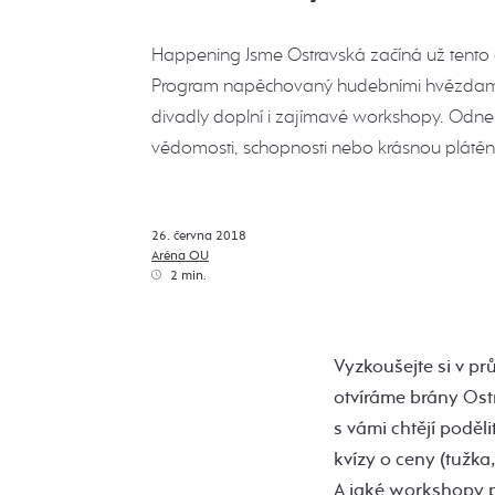
Happening Jsme Ostravská začíná už tento č
Program napěchovaný hudebními hvězdami
divadly doplní i zajímavé workshopy. Odnes
vědomosti, schopnosti nebo krásnou plátěn
26. června 2018
Aréna OU
2 min.
Vyzkoušejte si v p
otvíráme brány Ostr
s vámi chtějí poděl
kvízy o ceny (tužk
A jaké workshopy p