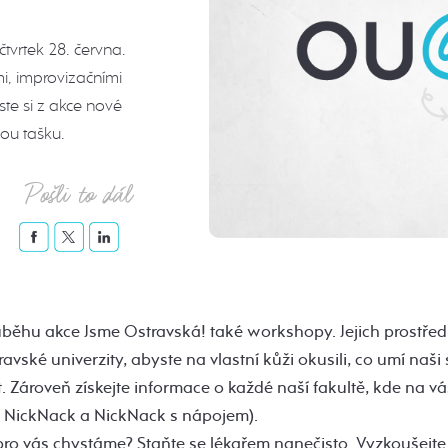
tvrtek 28. června.
, improvizačními
te si z akce nové
ou tašku.
Pošli to dál
růběhu akce Jsme Ostravská! také workshopy. Jejich prostře
avské univerzity, abyste na vlastní kůži okusili, co umí naši 
it. Zároveň získejte informace o každé naší fakultě, kde na v
a, NickNack a NickNack s nápojem).
ro vás chystáme? Staňte se lékařem nanečisto. Vyzkoušejte