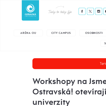
Tady to taky žije
ARÉNA OU
CITY CAMPUS
OSOBNOSTI
Tent
Workshopy na Jsm
Ostravská! otevíraj
univerzity