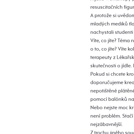
resuscitačních figur
A protože si uvědom
mladých mediků tlak
nachystali studenti
Víte, co jíte? Téma
o to, co jíte? Víte 
terapeuty z Lékařsk
skutečnosti o jídle
Pokud si chcete kro
doporučujeme kreat
nepotištěné plátěné
pomocí balónků napl
Nebo nejste moc kre
není problém. Stačí
nejzábavnější.
Z trochu jiného so