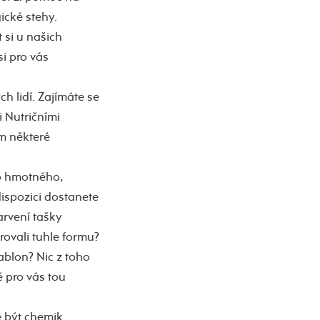
gické stehy.
 si u našich
i pro vás
h lidí. Zajímáte se
i Nutričními
ám některé
co hmotného,
ispozici dostanete
arvení tašky
rovali tuhle formu?
ablon? Nic z toho
ě pro vás tou
e být chemik