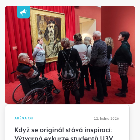
ARÉNA OU
12. ledna 2026
Když se originál stává inspirací:
Výtvarná exkurze studentů U3V