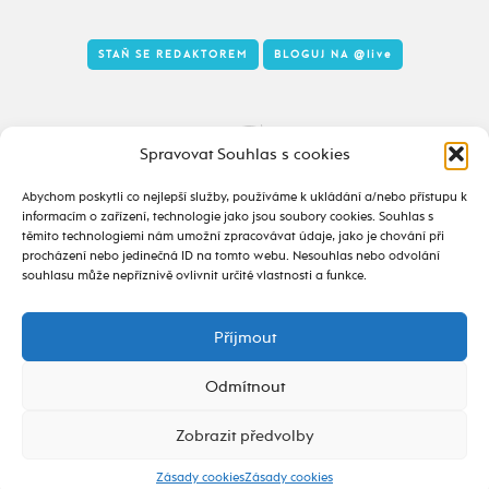
STAŇ SE REDAKTOREM
BLOGUJ NA
@live
Tady to taky žije
Spravovat Souhlas s cookies
Abychom poskytli co nejlepší služby, používáme k ukládání a/nebo přístupu k
informacím o zařízení, technologie jako jsou soubory cookies. Souhlas s
těmito technologiemi nám umožní zpracovávat údaje, jako je chování při
procházení nebo jedinečná ID na tomto webu. Nesouhlas nebo odvolání
souhlasu může nepříznivě ovlivnit určité vlastnosti a funkce.
Příjmout
2020 - 2026 ©
alive.osu.cz
- ISSN 2695-0022
design od
Odmítnout
Zobrazit předvolby
Zásady cookies
Zásady cookies