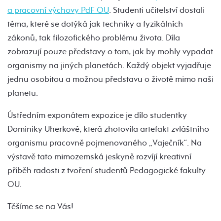
a pracovní výchovy PdF OU
. Studenti učitelství dostali
téma, které se dotýká jak techniky a fyzikálních
zákonů, tak filozofického problému života. Díla
zobrazují pouze představy o tom, jak by mohly vypadat
organismy na jiných planetách. Každý objekt vyjadřuje
jednu osobitou a možnou představu o životě mimo naši
planetu.
Ústředním exponátem expozice je dílo studentky
Dominiky Uherkové, která zhotovila artefakt zvláštního
organismu pracovně pojmenovaného „Vaječník“. Na
výstavě tato mimozemská jeskyně rozvíjí kreativní
příběh radosti z tvoření studentů Pedagogické fakulty
OU.
Těšíme se na Vás!